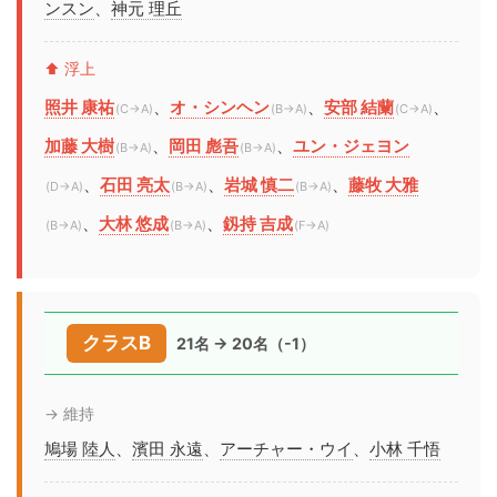
ンスン
、
神元 理丘
⬆️ 浮上
照井 康祐
、
オ・シンヘン
、
安部 結蘭
、
(C→A)
(B→A)
(C→A)
加藤 大樹
、
岡田 彪吾
、
ユン・ジェヨン
(B→A)
(B→A)
、
石田 亮太
、
岩城 慎二
、
藤牧 大雅
(D→A)
(B→A)
(B→A)
、
大林 悠成
、
釼持 吉成
(B→A)
(B→A)
(F→A)
クラスB
21名 → 20名（-1）
→ 維持
鳩場 陸人
、
濱田 永遠
、
アーチャー・ウイ
、
小林 千悟