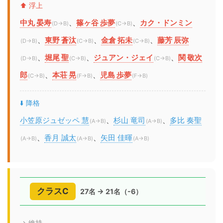
⬆️ 浮上
中丸 晏寿
、
篠ヶ谷 歩夢
、
カク・ドンミン
(D→B)
(C→B)
、
東野 蒼汰
、
金倉 拓未
、
藤芳 辰弥
(D→B)
(C→B)
(C→B)
、
堀尾 聖
、
ジュアン・ジェイ
、
関 敬次
(D→B)
(C→B)
(C→B)
郎
、
本荘 晃
、
児島 歩夢
(C→B)
(F→B)
(F→B)
⬇️ 降格
小笠原ジュゼッペ 慧
、
杉山 竜司
、
多比 奏聖
(A→B)
(A→B)
、
香月 誠太
、
矢田 佳暉
(A→B)
(A→B)
(A→B)
クラスC
27名 → 21名（-6）
→ 維持