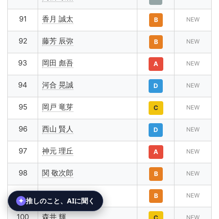
91
香月 誠太
NEW
B
92
藤芳 辰弥
NEW
B
93
岡田 彪吾
NEW
A
94
河合 晃誠
NEW
D
95
岡戸 竜芽
NEW
C
96
西山 賢人
NEW
D
97
神元 理丘
NEW
A
98
関 敬次郎
NEW
B
99
多比 奏聖
NEW
B
100
森井 輝
NEW
C