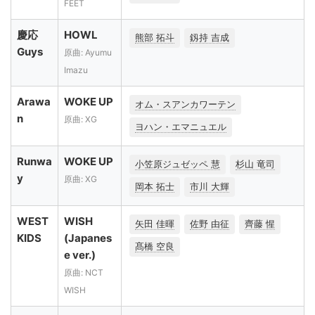
FEET
慶応
HOWL
熊部 拓斗
釼持 吉成
Guys
原曲: Ayumu
Imazu
Arawa
WOKE UP
オム・スアンカワーテン
n
原曲: XG
ヨハン・エマニュエル
Runwa
WOKE UP
小笠原ジュゼッペ 慧
杉山 竜司
y
原曲: XG
岡本 拓士
市川 大輝
WEST
WISH
矢田 佳暉
佐野 由征
齊藤 惺
KIDS
(Japanes
髙橋 空良
e ver.)
原曲: NCT
WISH