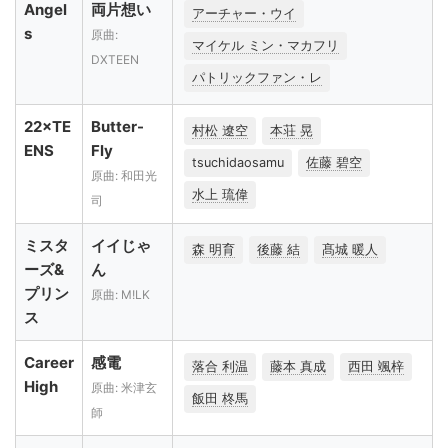
Angel
両片想い
アーチャー・ウイ
s
原曲:
マイケル ミン・マカフリ
DXTEEN
パトリックファン・レ
22×TE
Butter-
村松 遼空
本荘 晃
ENS
Fly
tsuchidaosamu
佐藤 碧空
原曲: 和田光
水上 琉偉
司
ミスタ
イイじゃ
森 明育
後藤 結
髙城 暖人
ーズ&
ん
プリン
原曲: M!LK
ス
Career
感電
落合 利温
藤本 真成
西田 颯梓
High
原曲: 米津玄
飯田 柊馬
師