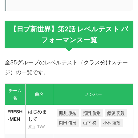
【日プ新世界】第2話 レベルテスト パ
フォーマンス一覧
全35グループのレベルテスト（クラス分けステー
ジ）の一覧です。
チーム
曲名
メンバー
名
FRESH
はじめま
照井 康祐
増田 倫希
飯塚 亮賀
-MEN
して
岡田 侑磨
山下 柊
小林 蓮翔
原曲: TWS