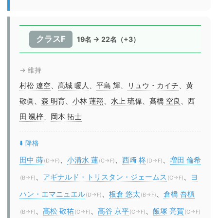
クラスF
19名 → 22名（+3）
→ 維持
村松 遼空
、
髙城 暖人
、
平島 輝
、
リュウ・カイチ
、
黄
敬眞
、
森 明育
、
小林 蓮翔
、
水上 琉偉
、
髙橋 空良
、
西
田 颯梓
、
岡本 拓士
⬇️ 降格
田中 蒔
、
小清水 蓮
、
西﨑 柊
、
増田 倫希
(D→F)
(C→F)
(D→F)
、
アギナルド・トリスタン・ジェームス
、
ヨ
(B→F)
(C→F)
ハン・エマニュエル
、
板倉 悠太
、
倉橋 吾槙
(D→F)
(B→F)
、
髙松 敬祐
、
髙谷 京平
、
飯塚 亮賀
(B→F)
(C→F)
(C→F)
(C→F)