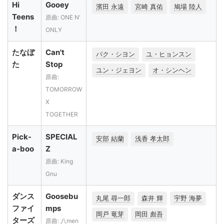
Hi
Gooey
濱田 永遠
宮崎 真佑
鳩場 陸人
Teens
原曲: ONE N'
！
ONLY
たなぼ
Can't
パク・シヨン
ユ・ヒョンスン
た
Stop
ユン・ジェヨン
オ・シンヘン
原曲:
TOMORROW
X
TOGETHER
Pick-
SPECIAL
安部 結蘭
浅香 孝太郎
a-boo
Z
原曲: King
Gnu
ダンス
Goosebu
丸尾 尋一郎
森井 輝
宇野 海夢
ファイ
mps
岡戸 竜芽
岡田 彪吾
ターズ
原曲: 八men