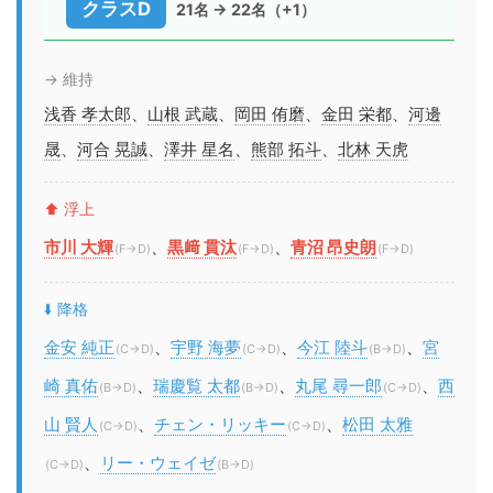
クラスD
21名 → 22名（+1）
→ 維持
浅香 孝太郎
、
山根 武蔵
、
岡田 侑磨
、
金田 栄都
、
河邊
晟
、
河合 晃誠
、
澤井 星名
、
熊部 拓斗
、
北林 天虎
⬆️ 浮上
市川 大輝
、
黒﨑 貫汰
、
青沼 昂史朗
(F→D)
(F→D)
(F→D)
⬇️ 降格
金安 純正
、
宇野 海夢
、
今江 陸斗
、
宮
(C→D)
(C→D)
(B→D)
崎 真佑
、
瑞慶覧 太都
、
丸尾 尋一郎
、
西
(B→D)
(B→D)
(C→D)
山 賢人
、
チェン・リッキー
、
松田 太雅
(C→D)
(C→D)
、
リー・ウェイゼ
(C→D)
(B→D)