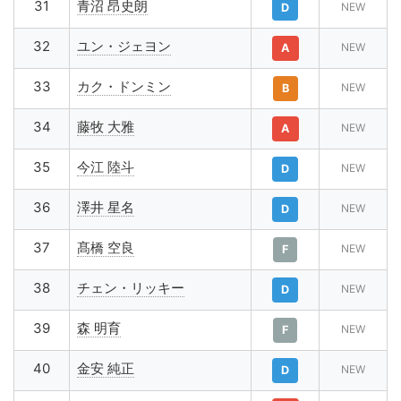
31
青沼 昂史朗
NEW
D
32
ユン・ジェヨン
NEW
A
33
カク・ドンミン
NEW
B
34
藤牧 大雅
NEW
A
35
今江 陸斗
NEW
D
36
澤井 星名
NEW
D
37
髙橋 空良
NEW
F
38
チェン・リッキー
NEW
D
39
森 明育
NEW
F
40
金安 純正
NEW
D