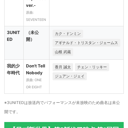
ver.-
原曲:
SEVENTEEN
3UNIT
（未公
カク・ドンミン
ED
開）
アギナルド・トリスタン・ジェームス
山根 武蔵
我的少
Don't Tell
香月 誠太
チェン・リッキー
年時代
Nobody
ジュアン・ジェイ
原曲: ONE
OR EIGHT
※3UNITEDは放送内でパフォーマンスが未放映のため曲名は未公
開です。