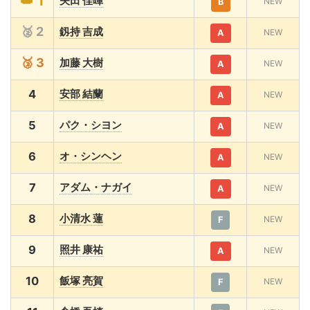
👑 1
矢田 佳暉
NEW
B
🥈 2
釼持 吉成
NEW
A
🥉 3
加藤 大樹
NEW
A
4
安部 結蘭
NEW
A
5
パク・シヨン
NEW
A
6
オ・シンヘン
NEW
A
7
アダム・ナガイ
NEW
A
8
小清水 蓮
NEW
F
9
照井 康祐
NEW
A
10
飯塚 亮賀
NEW
F