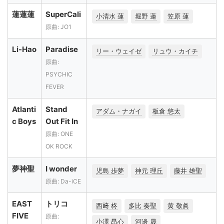
蓮蓮蓮
SuperCali
小清水 蓮
堀野 蓮
笠原 蓮
原曲: JO1
Li-Hao
Paradise
リー・ウェイゼ
リュウ・カイチ
原曲:
PSYCHIC
FEVER
Atlanti
Stand
アダム・ナガイ
板倉 悠太
c Boys
Out Fit In
原曲: ONE
OK ROCK
夢神聖
I wonder
児島 歩夢
神元 理丘
藤井 雄聖
原曲: Da-iCE
EAST
トリコ
西﨑 柊
多比 奏聖
黄 敬眞
FIVE
原曲:
小澤 昂心
河邊 晟