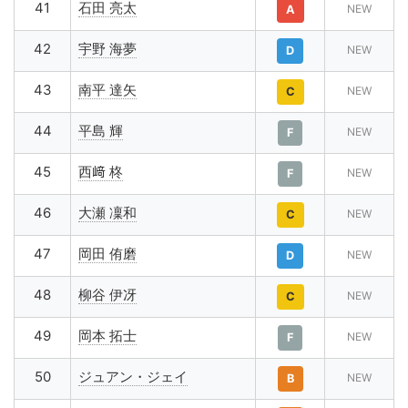
41
石田 亮太
NEW
A
42
宇野 海夢
NEW
D
43
南平 達矢
NEW
C
44
平島 輝
NEW
F
45
西﨑 柊
NEW
F
46
大瀬 凜和
NEW
C
47
岡田 侑磨
NEW
D
48
柳谷 伊冴
NEW
C
49
岡本 拓士
NEW
F
50
ジュアン・ジェイ
NEW
B