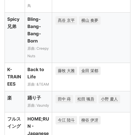
鳥
Spicy
Bling-
髙谷 京平
横山 奏夢
兄弟
Bang-
Bang-
Born
原曲: Creepy
Nuts
K-
Back to
藤牧 大雅
金田 栄都
TRAIN
Life
EES
原曲: &TEAM
楽
踊り子
田中 蒔
松田 颯吾
小野 慶人
原曲: Vaundy
フルス
HOME;RU
今江 陸斗
柳谷 伊冴
イング
N -
Japanese