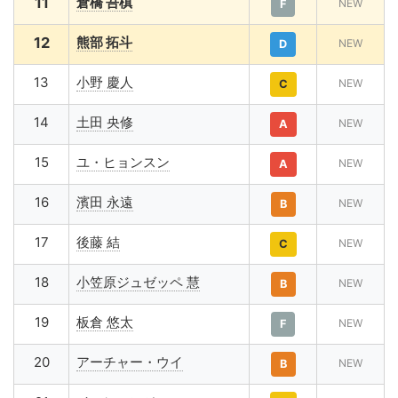
11
倉橋 吾槙
NEW
F
12
熊部 拓斗
NEW
D
13
小野 慶人
NEW
C
14
土田 央修
NEW
A
15
ユ・ヒョンスン
NEW
A
16
濱田 永遠
NEW
B
17
後藤 結
NEW
C
18
小笠原ジュゼッペ 慧
NEW
B
19
板倉 悠太
NEW
F
20
アーチャー・ウイ
NEW
B