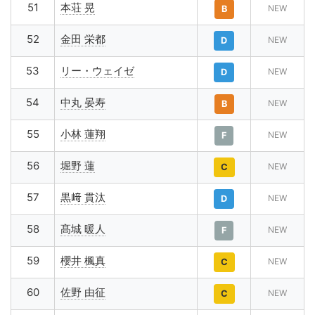
51
本荘 晃
NEW
B
52
金田 栄都
NEW
D
53
リー・ウェイゼ
NEW
D
54
中丸 晏寿
NEW
B
55
小林 蓮翔
NEW
F
56
堀野 蓮
NEW
C
57
黒﨑 貫汰
NEW
D
58
髙城 暖人
NEW
F
59
櫻井 楓真
NEW
C
60
佐野 由征
NEW
C