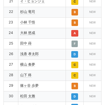
21
イ・ヒョンジェ
NEW
C
22
杉山 竜司
NEW
B
23
小林 千悟
NEW
B
24
大林 悠成
NEW
A
25
田中 蒔
NEW
F
26
浅香 孝太郎
NEW
D
27
横山 奏夢
NEW
C
28
山下 柊
NEW
C
29
篠ヶ谷 歩夢
NEW
B
30
松田 太雅
NEW
D