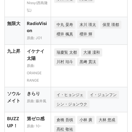
Nissy(西島隆
弘)
無限大
RadioVisi
中丸 晏寿
末川 瑛太
保里 瑛都
on
櫻井 楓真
櫻井 輝
原曲: JO1
九上昇
イケナイ
瑞慶覧 太都
大瀬 凜和
太陽
川村 珀斗
黒﨑 貫汰
原曲:
ORANGE
RANGE
ソウル
きらり
イ・ヒョンジェ
イ・ジュンフン
メイト
原曲: 藤井風
シン・ジョンウク
BUZZ
第ゼロ感
倉橋 吾槙
小林 廣
大林 悠成
UP！
原曲: 10-
髙松 敬祐