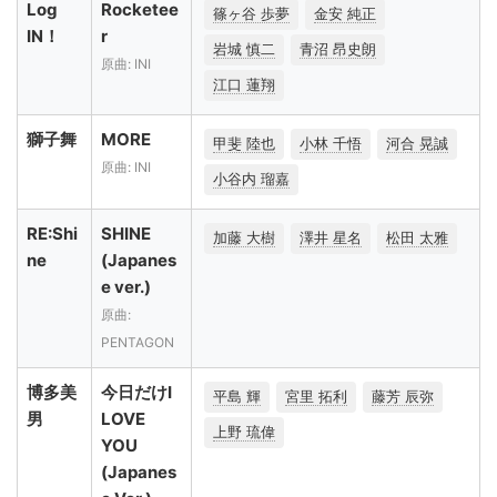
Log
Rocketee
篠ヶ谷 歩夢
金安 純正
IN！
r
岩城 慎二
青沼 昂史朗
原曲: INI
江口 蓮翔
獅子舞
MORE
甲斐 陸也
小林 千悟
河合 晃誠
原曲: INI
小谷内 瑠嘉
RE:Shi
SHINE
加藤 大樹
澤井 星名
松田 太雅
ne
(Japanes
e ver.)
原曲:
PENTAGON
博多美
今日だけI
平島 輝
宮里 拓利
藤芳 辰弥
男
LOVE
上野 琉偉
YOU
(Japanes