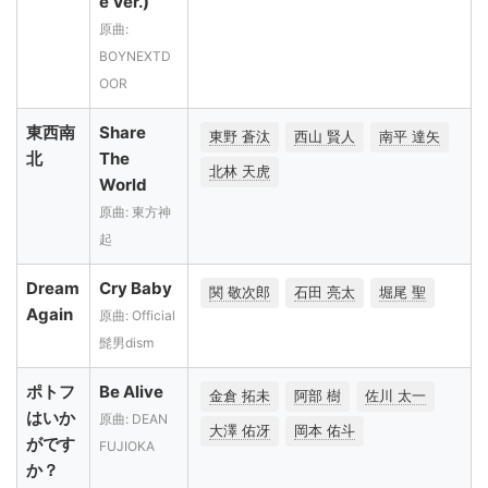
e Ver.)
原曲:
BOYNEXTD
OOR
東西南
Share
東野 蒼汰
西山 賢人
南平 達矢
北
The
北林 天虎
World
原曲: 東方神
起
Dream
Cry Baby
関 敬次郎
石田 亮太
堀尾 聖
Again
原曲: Official
髭男dism
ポトフ
Be Alive
金倉 拓未
阿部 樹
佐川 太一
はいか
原曲: DEAN
大澤 佑冴
岡本 佑斗
がです
FUJIOKA
か？