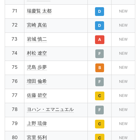
71
瑞慶覧 太都
NEW
D
72
宮崎 真佑
NEW
D
73
岩城 慎二
NEW
A
74
村松 遼空
NEW
F
75
児島 歩夢
NEW
B
76
増田 倫希
NEW
F
77
佐藤 碧空
NEW
C
78
ヨハン・エマニュエル
NEW
F
79
上野 琉偉
NEW
C
80
宮里 拓利
NEW
C