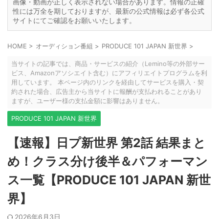
画像・動画が正しく表示されない場合があります。情報の正確
性には万全を期しておりますが、最新の公式情報は必ず各公式
サイトにてご確認をお願いいたします。
HOME
>
オーディション番組
>
PRODUCE 101 JAPAN 新世界
>
当サイトの記事では、商品・サービスの紹介（Lemino等の外部サー
ビス、Amazonアソシエイト含む）にアフィリエイトプログラムを利
用しています。 本ページ内のリンクを経由してサービスを購入・契
約された場合、広告主から当サイトに報酬が支払われることがあり
ますが、ユーザー様の支払金額に影響はありません。
PRODUCE 101 JAPAN 新世界
【速報】日プ新世界 第2話 結果まと
め！クラス分け後半＆パフォーマン
ス一覧【PRODUCE 101 JAPAN 新世
界】
2026年6月3日