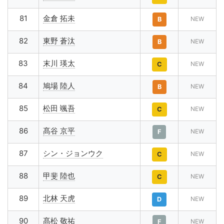
81
金倉 拓未
NEW
B
82
東野 蒼汰
NEW
B
83
末川 瑛太
NEW
C
84
鳩場 陸人
NEW
B
85
松田 颯吾
NEW
C
86
髙谷 京平
NEW
F
87
シン・ジョンウク
NEW
C
88
甲斐 陸也
NEW
C
89
北林 天虎
NEW
D
90
髙松 敬祐
NEW
F