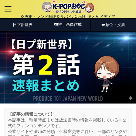
K-POPトレンド解説＆サバイバル番組まとめメディア
📷推し画像作成
日プ新世界
👑順位・投票
【記事の情報について】
本記事は、執筆時点または放送当時の情報を掲載している非公
式のファンコンテンツです。
公式サイトやSNSの閉鎖・仕様変更等に伴い、一部のリンクや