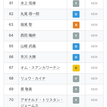
61
水上 琉偉
NEW
F
62
丸尾 尋一郎
NEW
D
63
堀尾 聖
NEW
B
64
西田 颯梓
NEW
F
65
山根 武蔵
NEW
D
66
市川 大輝
NEW
D
67
オム・スアンカワーテン
NEW
C
68
リュウ・カイチ
NEW
F
69
黄 敬眞
NEW
F
70
アギナルド・トリスタン・
NEW
F
ジェームス