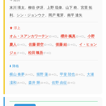
末川 瑛太
、
柳谷 伊冴
、
上野 琉偉
、
山下 柊
、
宮里 拓
利
、
シン・ジョンウク
、
岡戸 竜芽
、
南平 達矢
⬆️ 浮上
オム・スアンカワーテン
、
櫻井 楓真
、
小野
(D→C)
(D→C)
慶人
、
佐藤 碧空
、
後藤 結
、
イ・ヒョン
(D→C)
(D→C)
(D→C)
ジェ
、
松田 颯吾
(F→C)
(F→C)
⬇️ 降格
横山 奏夢
、
堀野 蓮
、
甲斐 陸也
、
大瀬
(A→C)
(B→C)
(B→C)
凜和
、
森井 輝
、
佐野 由征
(A→C)
(A→C)
(B→C)