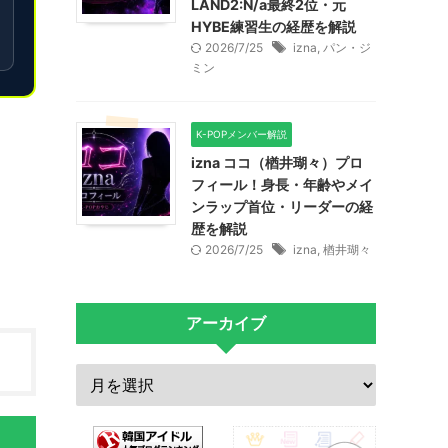
LAND2:N/a最終2位・元
HYBE練習生の経歴を解説
2026/7/25
izna
,
パン・ジ
ミン
K-POPメンバー解説
izna ココ（楢井瑚々）プロ
フィール！身長・年齢やメイ
ンラップ首位・リーダーの経
歴を解説
2026/7/25
izna
,
楢井瑚々
アーカイブ