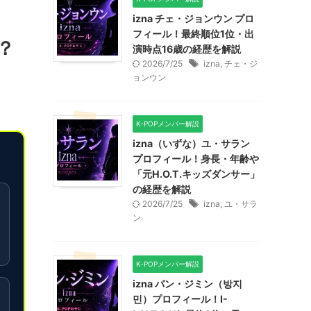
izna チェ・ジョンウン プロ
フィール！最終順位1位・出
？
演時点16歳の経歴を解説
2026/7/25
izna
,
チェ・ジ
ョンウン
K-POPメンバー解説
izna（いずな）ユ・サラン
プロフィール！身長・年齢や
「元H.O.T.キッズダンサー」
の経歴を解説
2026/7/25
izna
,
ユ・サラ
ン
K-POPメンバー解説
izna パン・ジミン（방지
민）プロフィール！I-