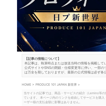
【記事の情報について】
本記事は、執筆時点または放送当時の情報を掲載して
公式サイトやSNSの閉鎖・仕様変更等に伴い、一部の
は万全を期しておりますが、最新の公式情報は必ず各
HOME
>
PRODUCE 101 JAPAN 新世界
>
当サイトの記事では、商品・サービスの紹介（Lemino等
ています。 本ページ内のリンクを経由してサービスを購入
ーザー様の支払金額に影響はありません。