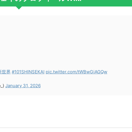
新世界
#101SHINSEKAI
pic.twitter.com/tWBwGiAGQw
p_)
January 31, 2026
。