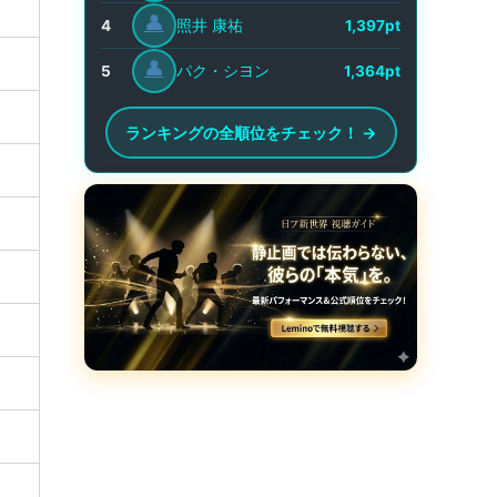
👤
照井 康祐
4
1,397pt
👤
パク・シヨン
5
1,364pt
ランキングの全順位をチェック！ →