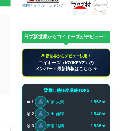
韓国アイドルランキング
日プ新世界からコイキーズがデビュー！
🎉 新世界からデビュー決定！
コイキーズ（KO1KEYZ）の
メンバー・最新情報はこちら →
🏆 推し熱狂度 最終TOP5
👤
加藤 大樹
👑 1
1,552pt
👤
矢田 佳暉
🥈 2
1,540pt
👤
安部 結蘭
🥉 3
1,535pt