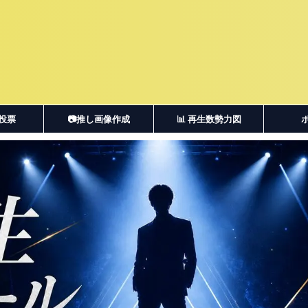
・投票
📷推し画像作成
📊 再生数勢力図