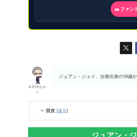
🎫 ファ
ジュアン・ジェイ、台南出身の19歳か
K-POPおや
じ
目次
[
表示
]
ジュアン・ジ