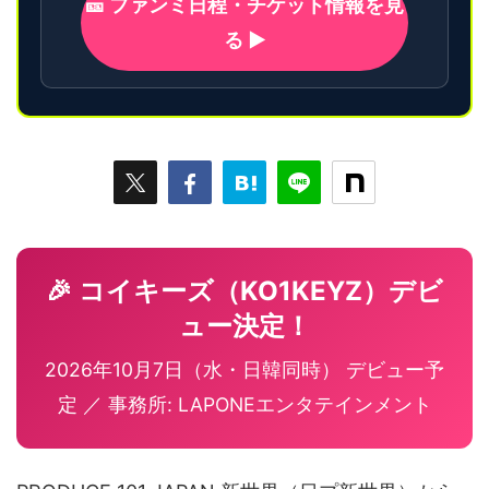
🎫 ファンミ日程・チケット情報を見
る ▶
🎉 コイキーズ（KO1KEYZ）デビ
ュー決定！
2026年10月7日（水・日韓同時） デビュー予
定 ／ 事務所: LAPONEエンタテインメント