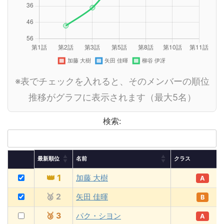
※表でチェックを入れると、そのメンバーの順位
推移がグラフに表示されます（最大5名）
検索:
最新順位
名前
クラス
👑
1
加藤 大樹
A
🥈
2
矢田 佳暉
B
🥉
3
パク・シヨン
A