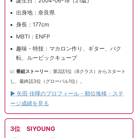
誕生日：2004-06-18（21歳）
出身地：奈良県
身長：177cm
MBTI：ENFP
趣味・特技：マカロン作り、ギター、バク
転、ルービックキューブ
📈
番組ストーリー
：第2話1位（Bクラス）からスタート
し、最終話3位（グローバル1位）。
▶ 矢田 佳暉のプロフィール・順位推移・ステ
ージ成績を見る
3位 SIYOUNG