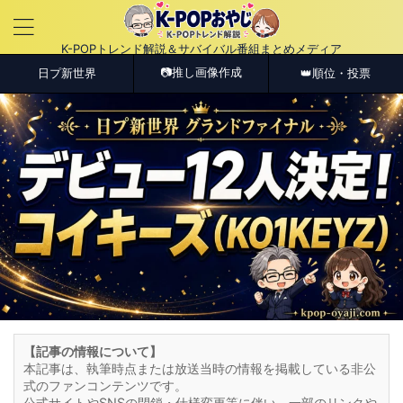
K-POPトレンド解説＆サバイバル番組まとめメディア
📷推し画像作成
日プ新世界
👑順位・投票
【記事の情報について】
本記事は、執筆時点または放送当時の情報を掲載している非公
式のファンコンテンツです。
公式サイトやSNSの閉鎖・仕様変更等に伴い、一部のリンクや