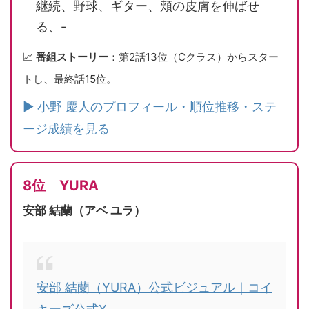
継続、野球、ギター、頬の皮膚を伸ばせ
る、-
📈
番組ストーリー
：第2話13位（Cクラス）からスター
トし、最終話15位。
▶ 小野 慶人のプロフィール・順位推移・ステ
ージ成績を見る
8位 YURA
安部 結蘭（アベ ユラ）
安部 結蘭（YURA）公式ビジュアル｜コイ