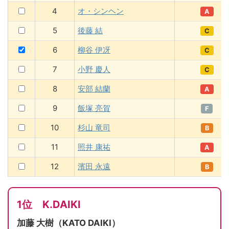
4
オ・シンヘン
A
5
後藤 結
C
6
柳谷 伊冴
C
7
小野 慶人
C
8
安部 結蘭
A
9
飯塚 亮賀
F
10
杉山 竜司
B
11
照井 康祐
A
12
濱田 永遠
B
1位 K.DAIKI
加藤 大樹（KATO DAIKI）