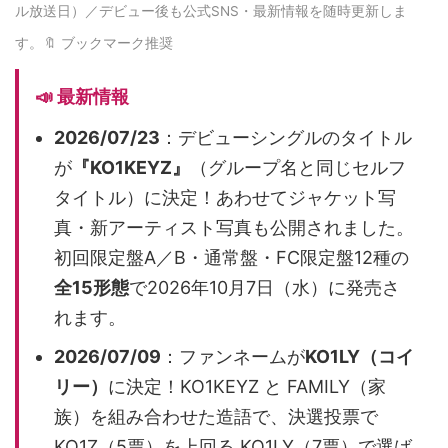
ル放送日）／デビュー後も公式SNS・最新情報を随時更新しま
す。🔖 ブックマーク推奨
📣 最新情報
2026/07/23
：デビューシングルのタイトル
が
『KO1KEYZ』
（グループ名と同じセルフ
タイトル）に決定！あわせてジャケット写
真・新アーティスト写真も公開されました。
初回限定盤A／B・通常盤・FC限定盤12種の
全15形態
で2026年10月7日（水）に発売さ
れます。
2026/07/09
：ファンネームが
KO1LY（コイ
リー）
に決定！KO1KEYZ と FAMILY（家
族）を組み合わせた造語で、決選投票で
KO1Z（5票）を上回る KO1LY（7票）で選ば