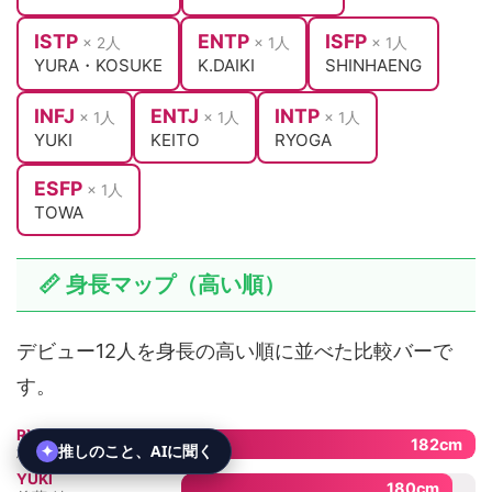
ISTP
ENTP
ISFP
× 2人
× 1人
× 1人
YURA・KOSUKE
K.DAIKI
SHINHAENG
INFJ
ENTJ
INTP
× 1人
× 1人
× 1人
YUKI
KEITO
RYOGA
ESFP
× 1人
TOWA
📏 身長マップ（高い順）
デビュー12人を身長の高い順に並べた比較バーで
す。
RYUJI
182cm
杉山 竜司
YUKI
180cm