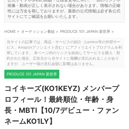
画像・動画が正しく表示されない場合があります。情報の正確
性には万全を期しておりますが、最新の公式情報は必ず各公式
サイトにてご確認をお願いいたします。
HOME
>
オーディション番組
>
PRODUCE 101 JAPAN 新世界
>
当サイトの記事では、商品・サービスの紹介（Lemino等の外部サー
ビス、Amazonアソシエイト含む）にアフィリエイトプログラムを利
用しています。 本ページ内のリンクを経由してサービスを購入・契
約された場合、広告主から当サイトに報酬が支払われることがあり
ますが、ユーザー様の支払金額に影響はありません。
PRODUCE 101 JAPAN 新世界
コイキーズ(KO1KEYZ) メンバープ
ロフィール！最終順位・年齢・身
長・MBTI【10/7デビュー・ファン
ネームKO1LY】