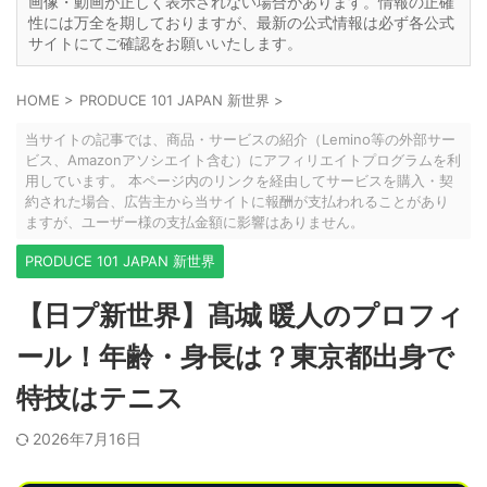
画像・動画が正しく表示されない場合があります。情報の正確
性には万全を期しておりますが、最新の公式情報は必ず各公式
サイトにてご確認をお願いいたします。
HOME
>
PRODUCE 101 JAPAN 新世界
>
当サイトの記事では、商品・サービスの紹介（Lemino等の外部サー
ビス、Amazonアソシエイト含む）にアフィリエイトプログラムを利
用しています。 本ページ内のリンクを経由してサービスを購入・契
約された場合、広告主から当サイトに報酬が支払われることがあり
ますが、ユーザー様の支払金額に影響はありません。
PRODUCE 101 JAPAN 新世界
【日プ新世界】髙城 暖人のプロフィ
ール！年齢・身長は？東京都出身で
特技はテニス
2026年7月16日