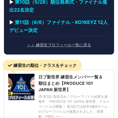
▶
第10話（5/28）順位発表式・ファイナル進
出22名決定
▶
第11話（6/6）ファイナル・KO1KEYZ 12人
デビュー決定
＞＞ 練習生プロフィール一覧に戻る
練習生の順位・クラスをチェック
日プ新世界 練習生メンバー一覧＆
順位まとめ【PRODUCE 101
JAPAN 新世界】
📺 第3話 放送済み！グループバトル結果を速
報中 「PRODUCE 101 JAPAN 新世界」グルー
プバトルが開幕！ 第3話では前半4曲8チーム
のグループバトルが披露されました。得票
数・FREEパー ...