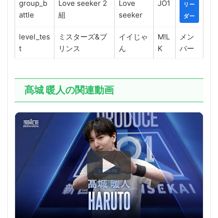
group_b
Love seeker 2
Love
JO1
リー
attle
組
seeker
ダー
level_tes
ミスターズ&プ
イイじゃ
M!L
メン
t
リンス
ん
K
バー
髙城 暖人の関連動画