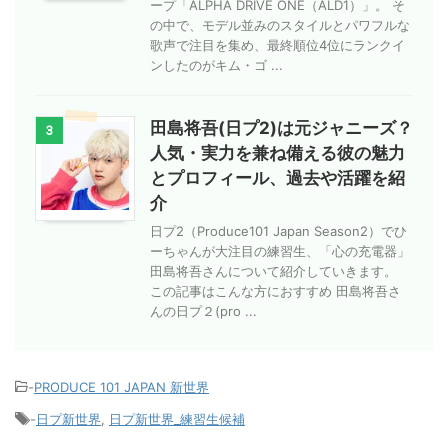
ープ「ALPHA DRIVE ONE（ALD1）」。 そ
の中で、モデル並みのスタイルとパワフルな
歌声で注目を集め、最終順位4位にランクイ
ンしたのがキム・ゴ ...
田島将吾(日プ2)は元ジャニーズ？
3
人気・実力を兼ね備える彼の魅力
とプロフィール、過去や活躍を紹
介
日プ2（Produce101 Japan Season2）でひ
ーちゃんが大注目の練習生、「心の充電器」
田島将吾さんについて紹介していきます。
この記事はこんな方におすすめ 田島将吾さ
んの日プ２(pro ...
-
PRODUCE 101 JAPAN 新世界
-
日プ新世界
,
日プ新世界_練習生候補