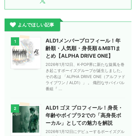
よんでほしい記事
ALD1メンバープロフィール！年
1
齢順・人気順・身長順＆MBTIま
とめ【ALPHA DRIVE ONE】
2026年1月12日、K-POP界に新たな旋風を巻
き起こすボーイズグループが誕生しました。
その名は 「ALPHA DRIVE ONE（アルファド
ライブワン / ALD1）」 。 熾烈なサバイバル
番組『 ...
ALD1 ゴヌ プロフィール！身長・
2
年齢やボイプラ2での「高身長ボ
ーカル」としての魅力を解説
2026年1月12日にデビューするボーイズグル