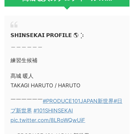
𝗦𝗛𝗜𝗡𝗦𝗘𝗞𝗔𝗜 𝗣𝗥𝗢𝗙𝗜𝗟𝗘 🌎 ⡱
＿＿＿＿＿＿
練習生候補
髙城 暖人
TAKAGI HARUTO / HARUTO
￣￣￣￣￣￣
#PRODUCE101JAPAN新世界
#日
プ新世界
#101SHINSEKAI
pic.twitter.com/8LRoWQwUiF