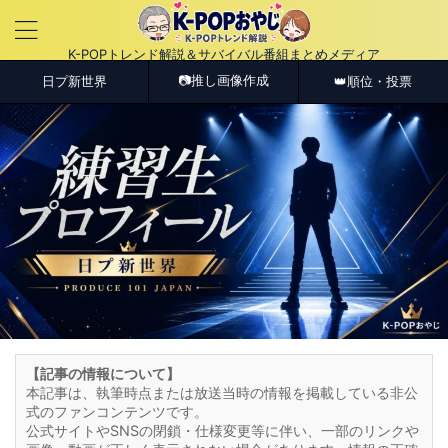
K-POPトレンド解説＆サバイバル番組まとめメディア
📷推し画像作成
日プ新世界
👑順位・投票
【記事の情報について】
本記事は、執筆時点または放送当時の情報を掲載している非公
式のファンコンテンツです。
公式サイトやSNSの閉鎖・仕様変更等に伴い、一部のリンクや