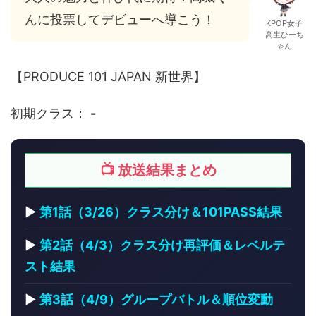
んに投票してデビューへ導こう！
KPOP女子
高生ひーち
ゃん
【PRODUCE 101 JAPAN 新世界】
初期クラス：
-
📺 放送結果まとめ
▶
第1話（3/26）クラス分け＆101PASS結果
▶
第2話（4/3）クラス分け再評価＆レベルテ
スト結果
▶
第3話（4/9）グループバトル＆順位変動