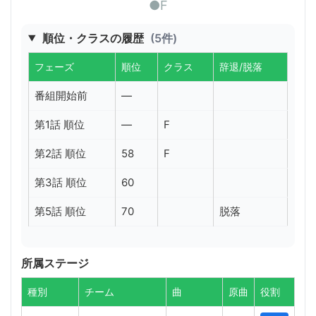
●F
順位・クラスの履歴
(5件)
フェーズ
順位
クラス
辞退/脱落
番組開始前
—
第1話 順位
—
F
第2話 順位
58
F
第3話 順位
60
第5話 順位
70
脱落
所属ステージ
種別
チーム
曲
原曲
役割