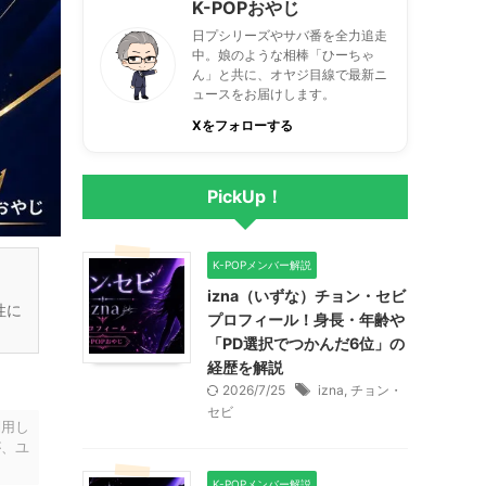
K-POPおやじ
日プシリーズやサバ番を全力追走
中。娘のような相棒「ひーちゃ
ん」と共に、オヤジ目線で最新ニ
ュースをお届けします。
Xをフォローする
PickUp！
K-POPメンバー解説
izna（いずな）チョン・セビ
性に
プロフィール！身長・年齢や
「PD選択でつかんだ6位」の
経歴を解説
2026/7/25
izna
,
チョン・
セビ
利用し
が、ユ
K-POPメンバー解説