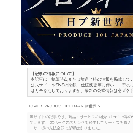
【記事の情報について】
本記事は、執筆時点または放送当時の情報を掲載して
公式サイトやSNSの閉鎖・仕様変更等に伴い、一部の
は万全を期しておりますが、最新の公式情報は必ず各
HOME
>
PRODUCE 101 JAPAN 新世界
>
当サイトの記事では、商品・サービスの紹介（Lemino等
ています。 本ページ内のリンクを経由してサービスを購入
ーザー様の支払金額に影響はありません。