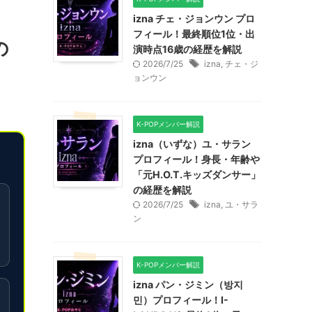
izna チェ・ジョンウン プロ
フィール！最終順位1位・出
の
演時点16歳の経歴を解説
2026/7/25
izna
,
チェ・ジ
ョンウン
K-POPメンバー解説
izna（いずな）ユ・サラン
プロフィール！身長・年齢や
「元H.O.T.キッズダンサー」
の経歴を解説
2026/7/25
izna
,
ユ・サラ
ン
K-POPメンバー解説
izna パン・ジミン（방지
민）プロフィール！I-