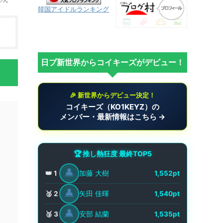
韓国アイドルランキング
日プ新世界からコイキーズがデビュー！
🎉 新世界からデビュー決定！
コイキーズ（KO1KEYZ）の
メンバー・最新情報はこちら →
🏆 推し熱狂度 最終TOP5
👤
加藤 大樹
👑 1
1,552pt
👤
矢田 佳暉
🥈 2
1,540pt
👤
安部 結蘭
🥉 3
1,535pt