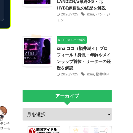
LAND2:N/a最終2位・元
HYBE練習生の経歴を解説
2026/7/25
izna
,
パン・ジ
ミン
K-POPメンバー解説
izna ココ（楢井瑚々）プロ
フィール！身長・年齢やメイ
ンラップ首位・リーダーの経
歴を解説
2026/7/25
izna
,
楢井瑚々
アーカイブ
OP女子
生ひーち
ゃん