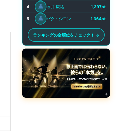
👤
照井 康祐
4
1,397pt
👤
パク・シヨン
5
1,364pt
ランキングの全順位をチェック！ →