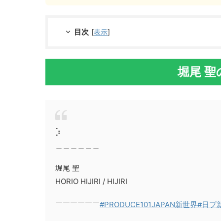
目次
[
表示
]
堀尾 聖
⡱
＿＿＿＿＿＿
堀尾 聖
HORIO HIJIRI / HIJIRI
￣￣￣￣￣￣
#PRODUCE101JAPAN新世界
#日プ