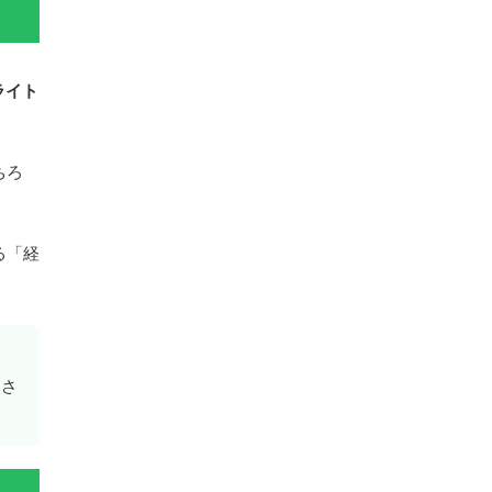
ーライト
ちろ
る「経
けさ