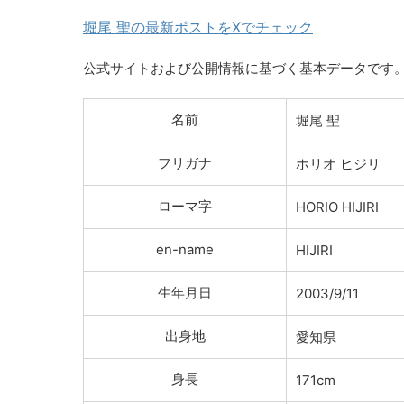
堀尾 聖の最新ポストをXでチェック
公式サイトおよび公開情報に基づく基本データです
名前
堀尾 聖
フリガナ
ホリオ ヒジリ
ローマ字
HORIO HIJIRI
en-name
HIJIRI
生年月日
2003/9/11
出身地
愛知県
身長
171cm