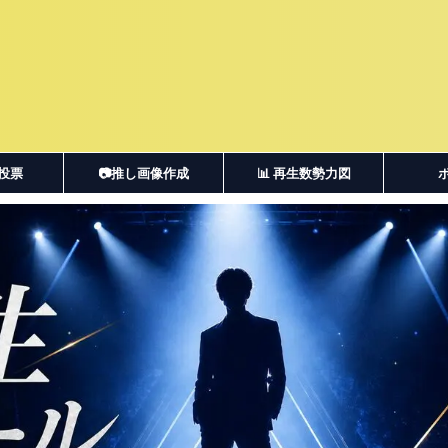
・投票
📷推し画像作成
📊 再生数勢力図