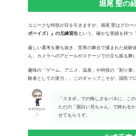
堀尾 聖の
ユニークな特技が目を引きますが、堀尾 聖はグロー
ボーイズ）』の元練習生
という、確かな実績を持つ
厳しい選考を勝ち抜き、世界の舞台で揉まれた経験
ん、カメラへのアピールやステージでの立ち振る舞
趣味の「ゲーム、アニメ、温泉」や特技の「割り箸
験者としての実力」。このギャップこそが、国民プ
「スタボ」での悔しさをバネに、この
ただの「面白い兄ちゃん」で終わるか
K-POPおや
じ
せてもらうぞ。