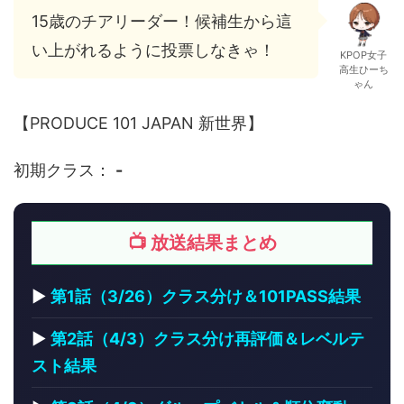
15歳のチアリーダー！候補生から這
い上がれるように投票しなきゃ！
KPOP女子
高生ひーち
ゃん
【PRODUCE 101 JAPAN 新世界】
初期クラス：
-
📺 放送結果まとめ
▶
第1話（3/26）クラス分け＆101PASS結果
▶
第2話（4/3）クラス分け再評価＆レベルテ
スト結果