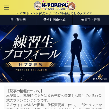
K-POPトレンド解説＆サバイバル番組まとめメディア
📷推し画像作成
日プ新世界
👑順位・投票
【記事の情報について】
本記事は、執筆時点または放送当時の情報を掲載している非公
式のファンコンテンツです。
公式サイトやSNSの閉鎖・仕様変更等に伴い、一部のリンクや