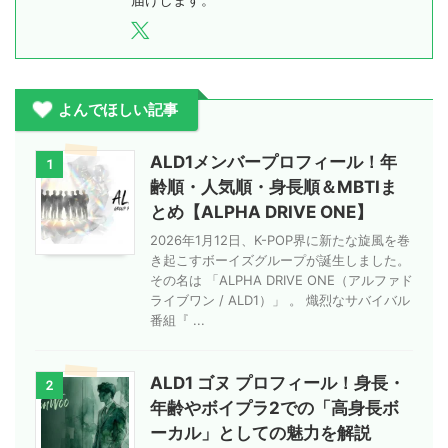
よんでほしい記事
ALD1メンバープロフィール！年
1
齢順・人気順・身長順＆MBTIま
とめ【ALPHA DRIVE ONE】
2026年1月12日、K-POP界に新たな旋風を巻
き起こすボーイズグループが誕生しました。
その名は 「ALPHA DRIVE ONE（アルファド
ライブワン / ALD1）」 。 熾烈なサバイバル
番組『 ...
ALD1 ゴヌ プロフィール！身長・
2
年齢やボイプラ2での「高身長ボ
ーカル」としての魅力を解説