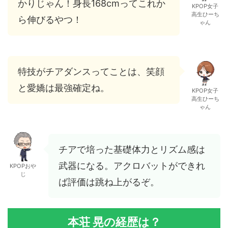
かりじゃん！身長168cmってこれか
KPOP女子
高生ひーち
ら伸びるやつ！
ゃん
特技がチアダンスってことは、笑顔
と愛嬌は最強確定ね。
KPOP女子
高生ひーち
ゃん
チアで培った基礎体力とリズム感は
武器になる。アクロバットができれ
KPOPおや
じ
ば評価は跳ね上がるぞ。
本荘 晃の経歴は？