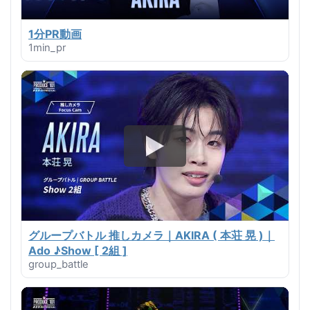
1分PR動画
1min_pr
グループバトル 推しカメラ｜AKIRA ( 本荘 晃 )｜
Ado ♪Show [ 2組 ]
group_battle