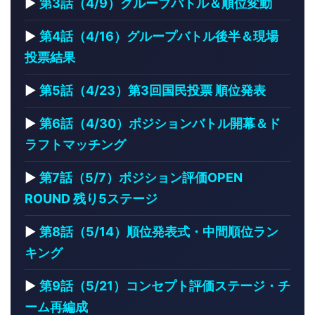
▶
第3話（4/9）グループバトル＆順位変動
▶
第4話（4/16）グループバトル後半＆現場
投票結果
▶
第5話（4/23）第3回国民投票 順位発表
▶
第6話（4/30）ポジションバトル開幕＆ド
ラフトマッチング
▶
第7話（5/7）ポジション評価OPEN
ROUND 残り5ステージ
▶
第8話（5/14）順位発表式・中間順位ラン
キング
▶
第9話（5/21）コンセプト評価ステージ・チ
ーム再編成