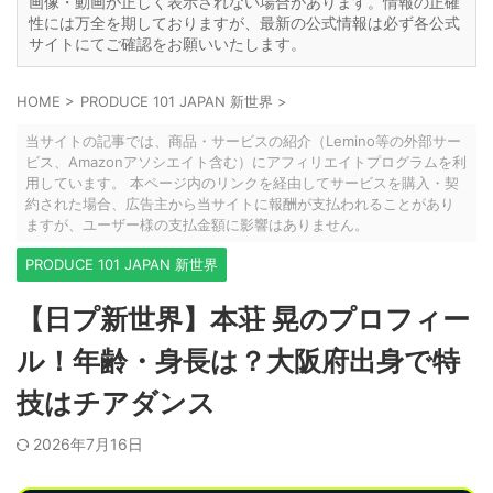
画像・動画が正しく表示されない場合があります。情報の正確
性には万全を期しておりますが、最新の公式情報は必ず各公式
サイトにてご確認をお願いいたします。
HOME
>
PRODUCE 101 JAPAN 新世界
>
当サイトの記事では、商品・サービスの紹介（Lemino等の外部サー
ビス、Amazonアソシエイト含む）にアフィリエイトプログラムを利
用しています。 本ページ内のリンクを経由してサービスを購入・契
約された場合、広告主から当サイトに報酬が支払われることがあり
ますが、ユーザー様の支払金額に影響はありません。
PRODUCE 101 JAPAN 新世界
【日プ新世界】本荘 晃のプロフィー
ル！年齢・身長は？大阪府出身で特
技はチアダンス
2026年7月16日