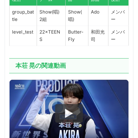
group_bat
Show(唱)
Show(
Ado
メンバ
tle
2組
唱)
ー
level_test
22×TEEN
Butter-
和田光
メンバ
S
Fly
司
ー
本荘 晃の関連動画