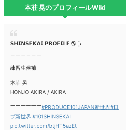
本荘 晃のプロフィールWiki
𝗦𝗛𝗜𝗡𝗦𝗘𝗞𝗔𝗜 𝗣𝗥𝗢𝗙𝗜𝗟𝗘 🌎 ⡱
＿＿＿＿＿＿
練習生候補
本荘 晃
HONJO AKIRA / AKIRA
￣￣￣￣￣￣
#PRODUCE101JAPAN新世界
#日
プ新世界
#101SHINSEKAI
pic.twitter.com/btjHT5azEt