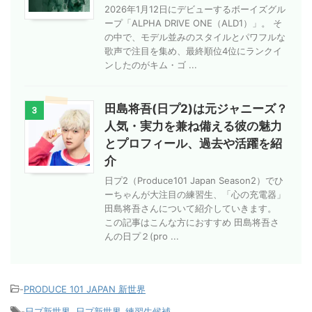
2026年1月12日にデビューするボーイズグル
ープ「ALPHA DRIVE ONE（ALD1）」。 そ
の中で、モデル並みのスタイルとパワフルな
歌声で注目を集め、最終順位4位にランクイ
ンしたのがキム・ゴ ...
田島将吾(日プ2)は元ジャニーズ？
3
人気・実力を兼ね備える彼の魅力
とプロフィール、過去や活躍を紹
介
日プ2（Produce101 Japan Season2）でひ
ーちゃんが大注目の練習生、「心の充電器」
田島将吾さんについて紹介していきます。
この記事はこんな方におすすめ 田島将吾さ
んの日プ２(pro ...
-
PRODUCE 101 JAPAN 新世界
-
日プ新世界
,
日プ新世界_練習生候補