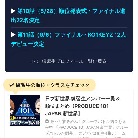
▶
第10話（5/28）順位発表式・ファイナル進
出22名決定
▶
第11話（6/6）ファイナル・KO1KEYZ 12人
デビュー決定
＞＞ 練習生プロフィール一覧に戻る
練習生の順位・クラスをチェック
日プ新世界 練習生メンバー一覧＆
順位まとめ【PRODUCE 101
JAPAN 新世界】
📺 第3話 放送済み！グループバトル結果を速
報中 「PRODUCE 101 JAPAN 新世界」グルー
プバトルが開幕！ 第3話では前半4曲8チーム