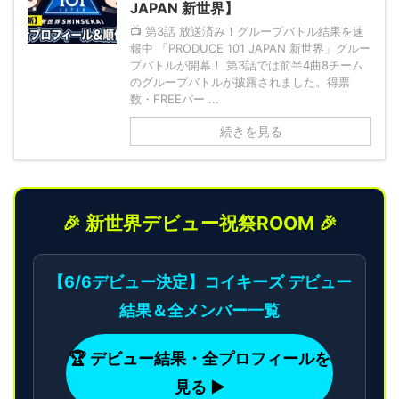
JAPAN 新世界】
📺 第3話 放送済み！グループバトル結果を速
報中 「PRODUCE 101 JAPAN 新世界」グルー
プバトルが開幕！ 第3話では前半4曲8チーム
のグループバトルが披露されました。得票
数・FREEパー ...
続きを見る
🎉 新世界デビュー祝祭ROOM 🎉
【6/6デビュー決定】コイキーズ デビュー
結果＆全メンバー一覧
🏆 デビュー結果・全プロフィールを
見る ▶