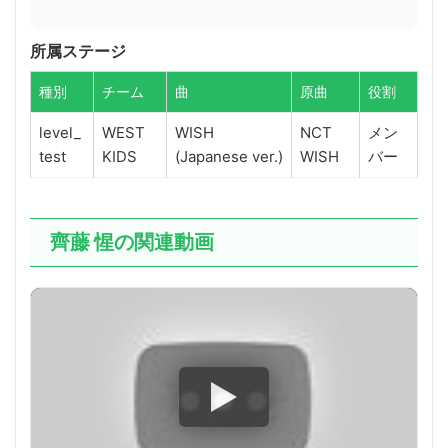
所属ステージ
種別
チーム
曲
原曲
役割
level_
WEST
WISH
NCT
メン
test
KIDS
(Japanese ver.)
WISH
バー
齊藤 惺の関連動画