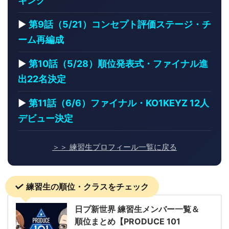
キング
▶
第9話（5/21）コンセプト評価ステージ・チ
ーム再編成
▶
第10話（5/28）順位発表式・ファイナル進
出22名決定
▶
第11話（6/6）ファイナル・KO1KEYZ 12人
デビュー決定
＞＞ 練習生プロフィール一覧に戻る
練習生の順位・クラスをチェック
日プ新世界 練習生メンバー一覧＆
順位まとめ【PRODUCE 101