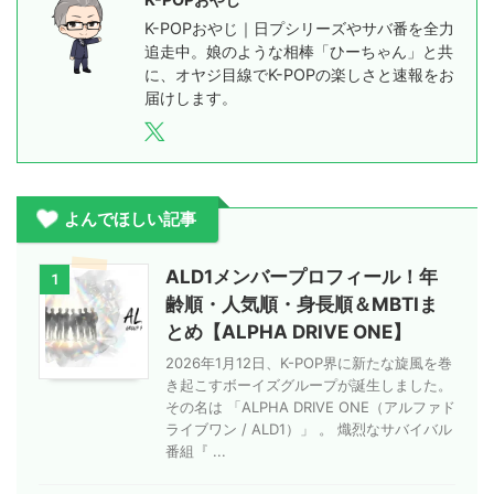
K-POPおやじ｜日プシリーズやサバ番を全力
追走中。娘のような相棒「ひーちゃん」と共
に、オヤジ目線でK-POPの楽しさと速報をお
届けします。
よんでほしい記事
ALD1メンバープロフィール！年
1
齢順・人気順・身長順＆MBTIま
とめ【ALPHA DRIVE ONE】
2026年1月12日、K-POP界に新たな旋風を巻
き起こすボーイズグループが誕生しました。
その名は 「ALPHA DRIVE ONE（アルファド
ライブワン / ALD1）」 。 熾烈なサバイバル
番組『 ...