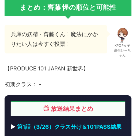
まとめ：齊藤 惺の順位と可能性
兵庫の妖精・齊藤くん！魔法にかか
りたい人は今すぐ投票！
KPOP女子
高生ひーち
ゃん
【PRODUCE 101 JAPAN 新世界】
初期クラス：
-
📺 放送結果まとめ
▶
第1話（3/26）クラス分け＆101PASS結果