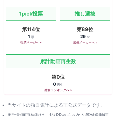
1pick投票
推し選抜
第114位
第89位
1
29
票
pt
投票ページへ »
選抜メーカーへ »
累計動画再生数
第0位
0
再生
総合ランキングへ »
当サイトの独自集計による非公式データです。
累計動画再生数は、1分PRやチッケム等対象動画