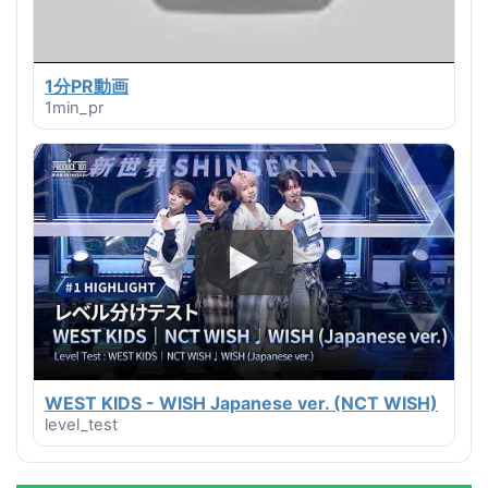
1分PR動画
1min_pr
WEST KIDS - WISH Japanese ver. (NCT WISH)
level_test