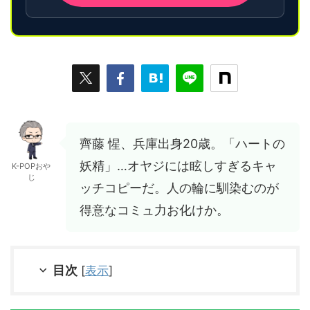
齊藤 惺、兵庫出身20歳。「ハートの
妖精」…オヤジには眩しすぎるキャ
K-POPおや
じ
ッチコピーだ。人の輪に馴染むのが
得意なコミュ力お化けか。
目次
[
表示
]