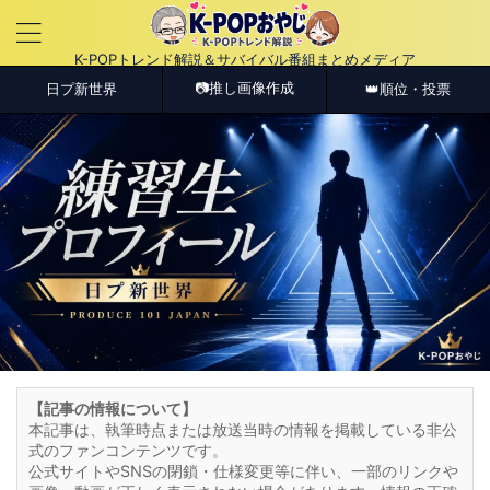
K-POPトレンド解説＆サバイバル番組まとめメディア
📷推し画像作成
日プ新世界
👑順位・投票
【記事の情報について】
本記事は、執筆時点または放送当時の情報を掲載している非公
式のファンコンテンツです。
公式サイトやSNSの閉鎖・仕様変更等に伴い、一部のリンクや