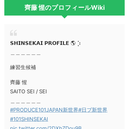
齊藤 惺のプロフィールWiki
𝗦𝗛𝗜𝗡𝗦𝗘𝗞𝗔𝗜 𝗣𝗥𝗢𝗙𝗜𝗟𝗘 🌎 ⡱
＿＿＿＿＿＿
練習生候補
齊藤 惺
SAITO SEI / SEI
＿＿＿＿＿＿
#PRODUCE101JAPAN新世界
#日プ新世界
#101SHINSEKAI
pic.twitter.com/2DXbZDou9B