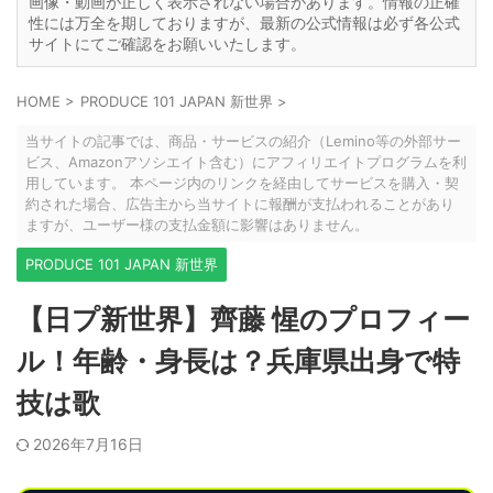
画像・動画が正しく表示されない場合があります。情報の正確
性には万全を期しておりますが、最新の公式情報は必ず各公式
サイトにてご確認をお願いいたします。
HOME
>
PRODUCE 101 JAPAN 新世界
>
当サイトの記事では、商品・サービスの紹介（Lemino等の外部サー
ビス、Amazonアソシエイト含む）にアフィリエイトプログラムを利
用しています。 本ページ内のリンクを経由してサービスを購入・契
約された場合、広告主から当サイトに報酬が支払われることがあり
ますが、ユーザー様の支払金額に影響はありません。
PRODUCE 101 JAPAN 新世界
【日プ新世界】齊藤 惺のプロフィー
ル！年齢・身長は？兵庫県出身で特
技は歌
2026年7月16日