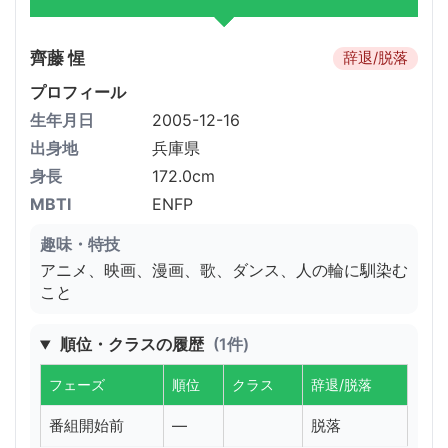
齊藤 惺
辞退/脱落
プロフィール
生年月日
2005-12-16
出身地
兵庫県
身長
172.0cm
MBTI
ENFP
趣味・特技
アニメ、映画、漫画、歌、ダンス、人の輪に馴染む
こと
順位・クラスの履歴
(1件)
フェーズ
順位
クラス
辞退/脱落
番組開始前
—
脱落