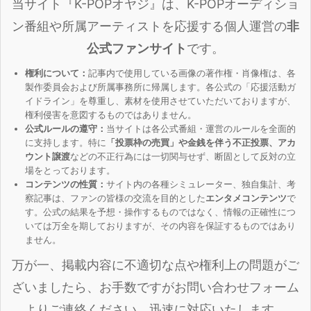
当サイト『K-POPオヤジ』は、K-POPオーディショ
ン番組や所属アーティストを応援する個人運営の
非
公式ファンサイト
です。
権利について：
記事内で使用している画像の著作権・肖像権は、各
製作委員会および所属事務所に帰属します。各公式の「応援活動ガ
イドライン」を尊重し、素材を使用させていただいておりますが、
権利侵害を意図するものではありません。
公式ルールの遵守：
当サイトは各公式番組・運営のルールを全面的
に支持します。特に
「投票枠の売買」や金銭を伴う不正投票、アカ
ウント譲渡
などの不正行為には一切関与せず、断固として反対の立
場をとっております。
コンテンツの性質：
サイト内の各種シミュレーター、独自集計、考
察記事は、ファンの皆様の交流を目的とした
エンタメコンテンツ
で
す。公式の結果を予想・操作するものではなく、情報の正確性につ
いては万全を期しておりますが、その内容を保証するものではあり
ません。
万が一、掲載内容に不適切な点や権利上の問題がご
ざいましたら、お手数ですがお問い合わせフォーム
よりご連絡ください。迅速に対応いたします。