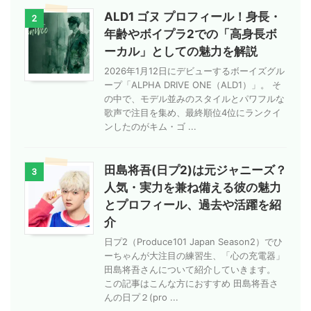
ALD1 ゴヌ プロフィール！身長・
2
年齢やボイプラ2での「高身長ボ
ーカル」としての魅力を解説
2026年1月12日にデビューするボーイズグル
ープ「ALPHA DRIVE ONE（ALD1）」。 そ
の中で、モデル並みのスタイルとパワフルな
歌声で注目を集め、最終順位4位にランクイ
ンしたのがキム・ゴ ...
田島将吾(日プ2)は元ジャニーズ？
3
人気・実力を兼ね備える彼の魅力
とプロフィール、過去や活躍を紹
介
日プ2（Produce101 Japan Season2）でひ
ーちゃんが大注目の練習生、「心の充電器」
田島将吾さんについて紹介していきます。
この記事はこんな方におすすめ 田島将吾さ
んの日プ２(pro ...