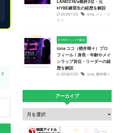
LAND2:N/a最終2位・元
HYBE練習生の経歴を解説
2026/7/25
izna
,
パン・ジ
ミン
K-POPメンバー解説
izna ココ（楢井瑚々）プロ
フィール！身長・年齢やメイ
ンラップ首位・リーダーの経
歴を解説
か？
2026/7/25
izna
,
楢井瑚々
アーカイブ