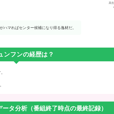
高
がハマればセンター候補になり得る逸材だ。
ュンフンの経歴は？
す。
。
データ分析（番組終了時点の最終記録）