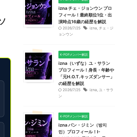
izna チェ・ジョンウン プロ
フィール！最終順位1位・出
ソ
演時点16歳の経歴を解説
2026/7/25
izna
,
チェ・ジ
ョンウン
K-POPメンバー解説
izna（いずな）ユ・サラン
プロフィール！身長・年齢や
「元H.O.T.キッズダンサー」
の経歴を解説
2026/7/25
izna
,
ユ・サラ
ン
K-POPメンバー解説
izna パン・ジミン（방지
민）プロフィール！I-