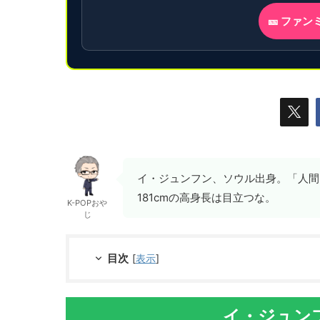
🎫 ファ
イ・ジュンフン、ソウル出身。「人間
181cmの高身長は目立つな。
K-POPおや
じ
目次
[
表示
]
イ・ジュンフ