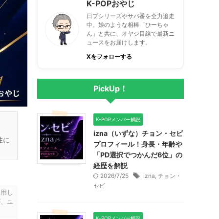
K-POPおやじ
日プシリーズやサバ番を全力追走
中。娘のような相棒「ひーちゃ
ん」と共に、オヤジ目線で最新ニ
ュースをお届けします。
Xをフォローする
PickUp！
K-POPメンバー解説
izna（いずな）チョン・セビ
性に
プロフィール！身長・年齢や
「PD選択でつかんだ6位」の
経歴を解説
2026/7/25
izna
,
チョン・
セビ
利用し
が、ユ
K-POPメンバー解説