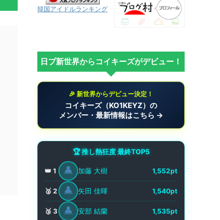
韓国アイドルランキング
日プ新世界からコイキーズがデビュー！
🎉 新世界からデビュー決定！
コイキーズ（KO1KEYZ）の
メンバー・最新情報はこちら →
🏆 推し熱狂度 最終TOP5
👤
加藤 大樹
👑 1
1,552pt
👤
矢田 佳暉
🥈 2
1,540pt
👤
安部 結蘭
🥉 3
1,535pt