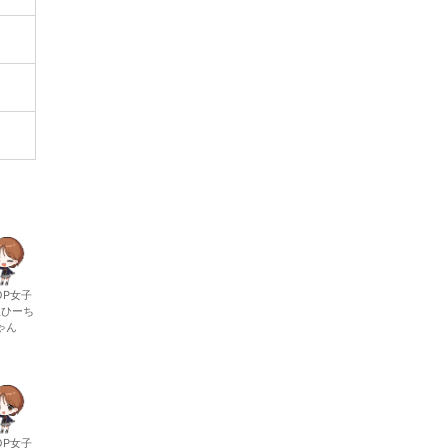
OP女子
生ひーち
ゃん
OP女子