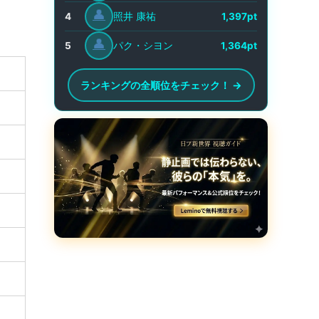
👤
照井 康祐
4
1,397pt
👤
パク・シヨン
5
1,364pt
ランキングの全順位をチェック！ →