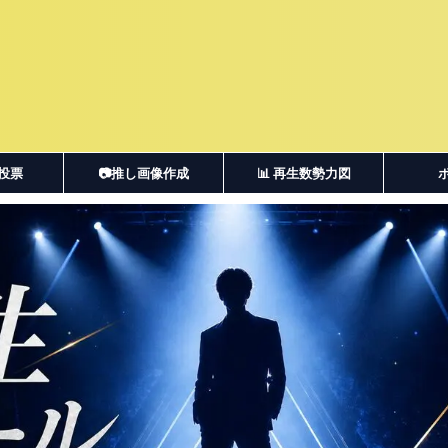
・投票
📷推し画像作成
📊 再生数勢力図