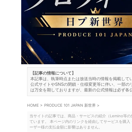
【記事の情報について】
本記事は、執筆時点または放送当時の情報を掲載して
公式サイトやSNSの閉鎖・仕様変更等に伴い、一部の
は万全を期しておりますが、最新の公式情報は必ず各
HOME
>
PRODUCE 101 JAPAN 新世界
>
当サイトの記事では、商品・サービスの紹介（Lemino等
ています。 本ページ内のリンクを経由してサービスを購入
ーザー様の支払金額に影響はありません。