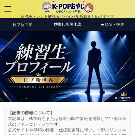
K-POPトレンド解説＆サバイバル番組まとめメディア
📷推し画像作成
日プ新世界
👑順位・投票
【記事の情報について】
本記事は、執筆時点または放送当時の情報を掲載している非公
式のファンコンテンツです。
公式サイトやSNSの閉鎖・仕様変更等に伴い、一部のリンクや