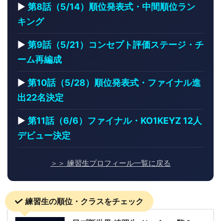
▶
第8話（5/14）順位発表式・中間順位ラン
キング
▶
第9話（5/21）コンセプト評価ステージ・チ
ーム再編成
▶
第10話（5/28）順位発表式・ファイナル進
出22名決定
▶
第11話（6/6）ファイナル・KO1KEYZ 12人
デビュー決定
＞＞ 練習生プロフィール一覧に戻る
練習生の順位・クラスをチェック