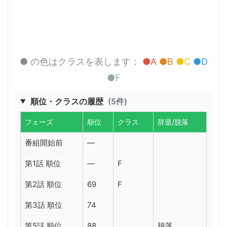
● の色はクラスを表します：
●A
●B
●C
●D
●F
順位・クラスの履歴
(5件)
フェーズ
順位
クラス
辞退/脱落
番組開始前
—
第1話 順位
—
F
第2話 順位
69
F
第3話 順位
74
第5話 順位
88
脱落