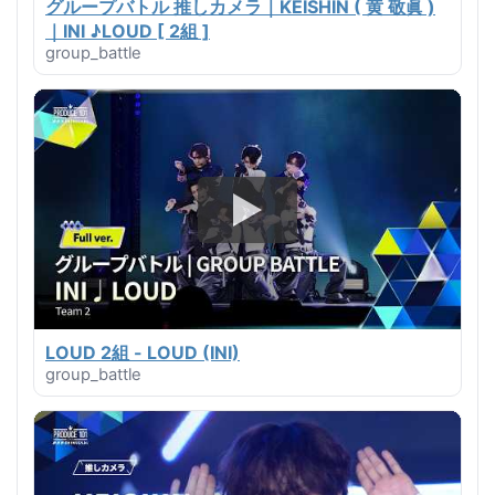
グループバトル 推しカメラ｜KEISHIN ( 黄 敬眞 )
｜INI ♪LOUD [ 2組 ]
group_battle
LOUD 2組 - LOUD (INI)
group_battle