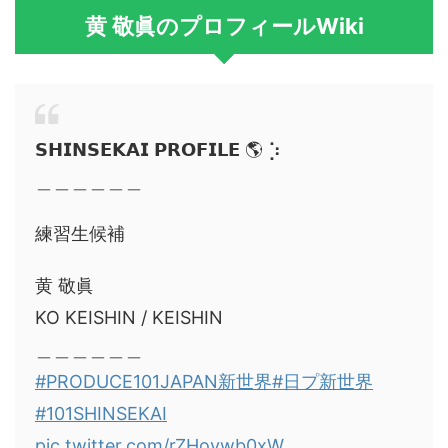
黄 敬眞のプロフィールWiki
𝗦𝗛𝗜𝗡𝗦𝗘𝗞𝗔𝗜 𝗣𝗥𝗢𝗙𝗜𝗟𝗘 🌎 ⡱
＿＿＿＿＿＿
練習生候補
黄 敬眞
KO KEISHIN / KEISHIN
＿＿＿＿＿＿
#PRODUCE101JAPAN新世界
#日プ新世界
#101SHINSEKAI
pic.twitter.com/rZHovwb0xW