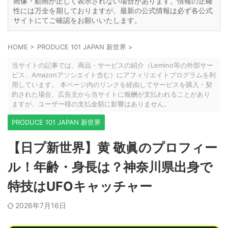
画像・動画が正しく表示されない場合があります。情報の正確
性には万全を期しておりますが、最新の公式情報は必ず各公式
サイトにてご確認をお願いいたします。
HOME
>
PRODUCE 101 JAPAN 新世界
>
当サイトの記事では、商品・サービスの紹介（Lemino等の外部サー
ビス、Amazonアソシエイト含む）にアフィリエイトプログラムを利
用しています。 本ページ内のリンクを経由してサービスを購入・契
約された場合、広告主から当サイトに報酬が支払われることがあり
ますが、ユーザー様の支払金額に影響はありません。
PRODUCE 101 JAPAN 新世界
【日プ新世界】黄 敬眞のプロフィー
ル！年齢・身長は？神奈川県出身で
特技はUFOキャッチャー
2026年7月16日