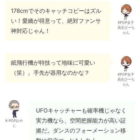
178cmでそのキャッチコピーはズル
い！愛嬌が得意って、絶対ファンサ
KPOP女子
高生ひーち
神対応じゃん！
ゃん
紙飛行機が特技って地味に可愛い
（笑）。手先が器用なのかな？
KPOP女子
高生ひーち
ゃん
UFOキャッチャーも確率機じゃなく
実力機なら、空間把握能力が高い証
K-POPおや
じ
拠だ。ダンスのフォーメーション移