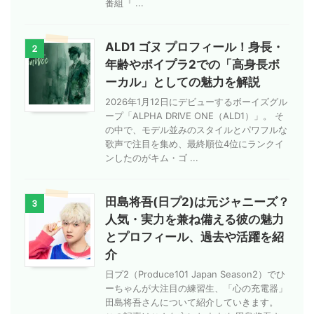
番組『 ...
ALD1 ゴヌ プロフィール！身長・
2
年齢やボイプラ2での「高身長ボ
ーカル」としての魅力を解説
2026年1月12日にデビューするボーイズグル
ープ「ALPHA DRIVE ONE（ALD1）」。 そ
の中で、モデル並みのスタイルとパワフルな
歌声で注目を集め、最終順位4位にランクイ
ンしたのがキム・ゴ ...
田島将吾(日プ2)は元ジャニーズ？
3
人気・実力を兼ね備える彼の魅力
とプロフィール、過去や活躍を紹
介
日プ2（Produce101 Japan Season2）でひ
ーちゃんが大注目の練習生、「心の充電器」
田島将吾さんについて紹介していきます。