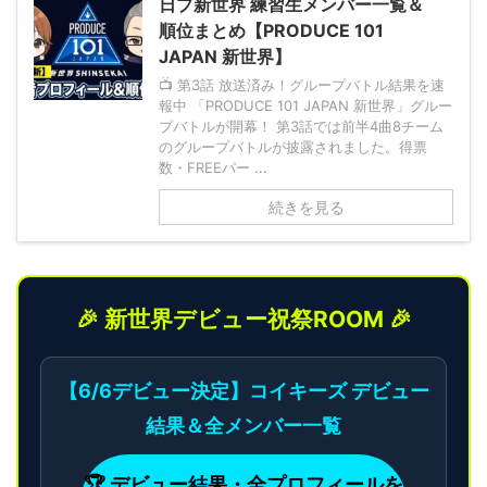
日プ新世界 練習生メンバー一覧＆
順位まとめ【PRODUCE 101
JAPAN 新世界】
📺 第3話 放送済み！グループバトル結果を速
報中 「PRODUCE 101 JAPAN 新世界」グルー
プバトルが開幕！ 第3話では前半4曲8チーム
のグループバトルが披露されました。得票
数・FREEパー ...
続きを見る
🎉 新世界デビュー祝祭ROOM 🎉
【6/6デビュー決定】コイキーズ デビュー
結果＆全メンバー一覧
🏆 デビュー結果・全プロフィールを