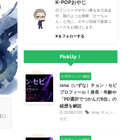
K-POPおやじ
日プシリーズやサバ番を全力追走
中。娘のような相棒「ひーちゃ
ん」と共に、オヤジ目線で最新ニ
ュースをお届けします。
Xをフォローする
PickUp！
K-POPメンバー解説
izna（いずな）チョン・セビ
プロフィール！身長・年齢や
「PD選択でつかんだ6位」の
経歴を解説
2026/7/25
izna
,
チョン・
性に
セビ
K-POPメンバー解説