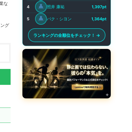
業な
👤
照井 康祐
4
1,397pt
👤
パク・シヨン
5
1,364pt
キング
ランキングの全順位をチェック！ →