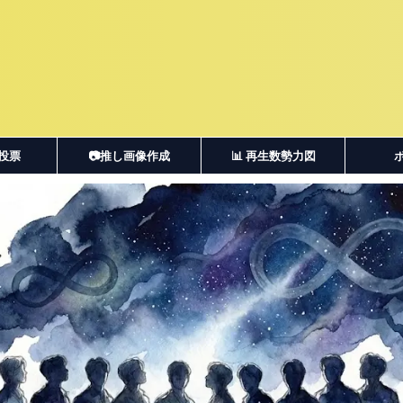
・投票
📷推し画像作成
📊 再生数勢力図