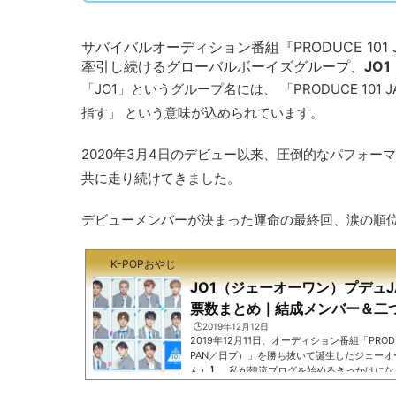
サバイバルオーディション番組『PRODUCE 10
牽引し続けるグローバルボーイズグループ、
JO
「JO1」というグループ名には、 「PRODUCE 1
指す」 という意味が込められています。
2020年3月4日のデビュー以来、圧倒的なパフォー
共に走り続けてきました。
デビューメンバーが決まった運命の最終回、涙の順
K-POPおやじ
JO1（ジェーオーワン）プデュJ
票数まとめ｜結成メンバー＆二つ名
🕒️2019年12月12日
2019年12月11日、オーディション番組「PRODUC
PAN／日プ）」を勝ち抜いて誕生したジェーオ
ん）】。私が韓流ブログを始めるきっかけにな
れた、思い入れの深いグループです。デビュー