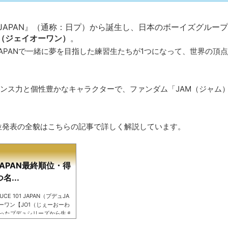
1 JAPAN』（通称：日プ）から誕生し、日本のボーイズグルー
1（ジェイオーワン）
。
01 JAPANで一緒に夢を目指した練習生たちが1つになって、世界の頂
マンス力と個性豊かなキャラクターで、ファンダム「JAM（ジャム
位発表の全貌はこちらの記事で詳しく解説しています。
APAN最終順位・得
...
E 101 JAPAN（プデュJA
ーワン【JO1（じぇーおーわ
ったプデュシリーズから生ま
時のメンバーは国民プロデュ