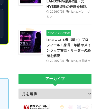
LAND2:N/a最終2位・元
HYBE練習生の経歴を解説
2026/7/25
izna
,
パン・ジ
ミン
K-POPメンバー解説
izna ココ（楢井瑚々）プロ
フィール！身長・年齢やメイ
ンラップ首位・リーダーの経
歴を解説
2026/7/25
izna
,
楢井瑚々
アーカイブ