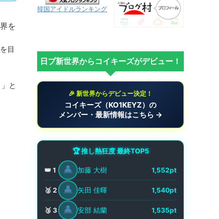
韓国アイドルランキング
プ界を
点を目
日プ新世界からコイキーズがデビュー！
）」と
🎉 新世界からデビュー決定！
コイキーズ（KO1KEYZ）の
メンバー・最新情報はこちら →
🏆 推し熱狂度 最終TOP5
👤
加藤 大樹
👑 1
1,552pt
👤
矢田 佳暉
🥈 2
1,540pt
👤
安部 結蘭
🥉 3
1,535pt