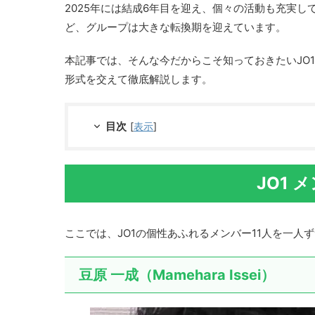
ーサー投票で選ばれた11人。2020年3月4日にシ
2025年には結成6年目を迎え、個々の活動も充実し
デビューし、現在は9人体制で世界に向けて活
ど、グループは大きな転換期を迎えています。
はこんな方におすすめ JO1（ジェーオーワン
を覚えたい方 プデュJAPAN(日プ)で...
本記事では、そんな今だからこそ知っておきたいJO
形式を交えて徹底解説します。
目次
[
表示
]
JO1 
ここでは、JO1の個性あふれるメンバー11人を一人
豆原 一成（Mamehara Issei）