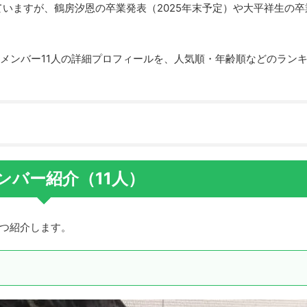
ングル『PROTOSTAR』で
ていますが、鶴房汐恩の卒業発表（2025年末予定）や大平祥生の卒
動を続けています。この記事
）メンバーの顔と名前・二つ名
1メンバー11人の詳細プロフィールを、人気順・年齢順などのラン
メンバー紹介（11人）
ずつ紹介します。