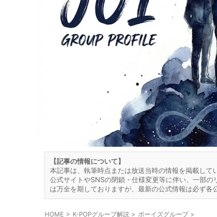
【記事の情報について】
本記事は、執筆時点または放送当時の情報を掲載して
公式サイトやSNSの閉鎖・仕様変更等に伴い、一部の
は万全を期しておりますが、最新の公式情報は必ず各
HOME
>
K-POPグループ解説
>
ボーイズグループ
>