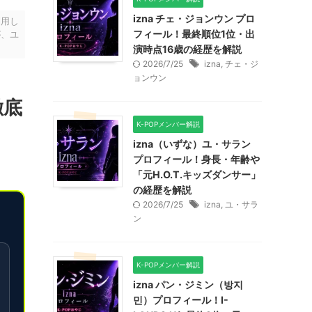
izna チェ・ジョンウン プロ
利用し
フィール！最終順位1位・出
が、ユ
演時点16歳の経歴を解説
2026/7/25
izna
,
チェ・ジ
ョンウン
徹底
K-POPメンバー解説
izna（いずな）ユ・サラン
プロフィール！身長・年齢や
「元H.O.T.キッズダンサー」
の経歴を解説
2026/7/25
izna
,
ユ・サラ
ン
K-POPメンバー解説
izna パン・ジミン（방지
민）プロフィール！I-