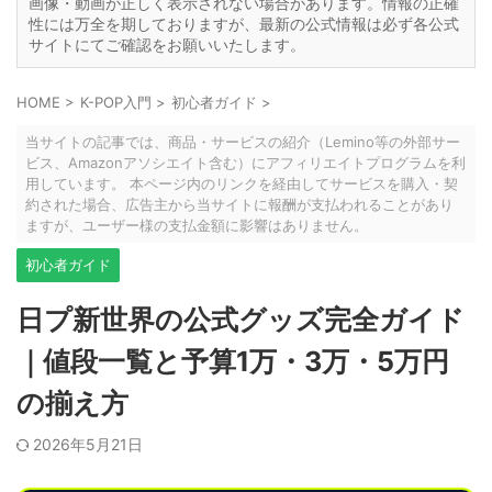
画像・動画が正しく表示されない場合があります。情報の正確
性には万全を期しておりますが、最新の公式情報は必ず各公式
サイトにてご確認をお願いいたします。
HOME
>
K-POP入門
>
初心者ガイド
>
当サイトの記事では、商品・サービスの紹介（Lemino等の外部サー
ビス、Amazonアソシエイト含む）にアフィリエイトプログラムを利
用しています。 本ページ内のリンクを経由してサービスを購入・契
約された場合、広告主から当サイトに報酬が支払われることがあり
ますが、ユーザー様の支払金額に影響はありません。
初心者ガイド
日プ新世界の公式グッズ完全ガイド
｜値段一覧と予算1万・3万・5万円
の揃え方
2026年5月21日