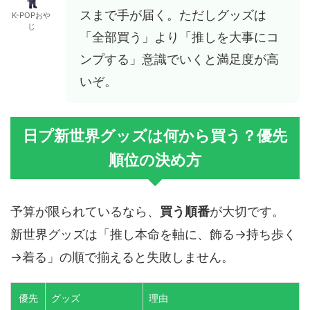
スまで手が届く。ただしグッズは
K-POPおや
じ
「全部買う」より「推しを大事にコ
ンプする」意識でいくと満足度が高
いぞ。
日プ新世界グッズは何から買う？優先
順位の決め方
予算が限られているなら、
買う順番
が大切です。
新世界グッズは「推し本命を軸に、飾る→持ち歩く
→着る」の順で揃えると失敗しません。
優先
グッズ
理由