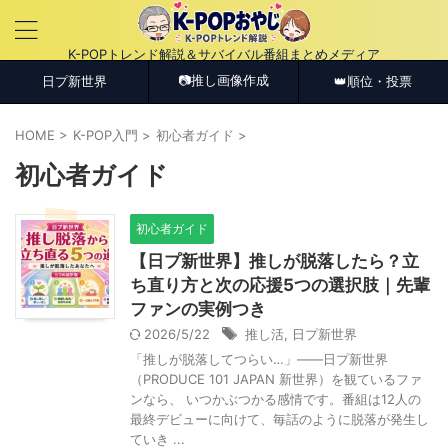
K-POPトレンド解説＆サバイバル番組まとめメディア
📷推し画像作成
日プ新世界
👑順位・投票
HOME
>
K-POP入門
>
初心者ガイド
>
初心者ガイド
初心者ガイド
【日プ新世界】推しが脱落したら？立
ち直り方と次の応援5つの選択肢｜先輩
ファンの実例つき
2026/5/22
推し活
,
日プ新世界
「推しが脱落してつらい…」——日プ新世界
（PRODUCE 101 JAPAN 新世界）を観ているファ
ンなら、 いつかぶつかる感情です。番組は12人の
最終デビューに向けて、毎話のように脱落が発生し
ていき ...