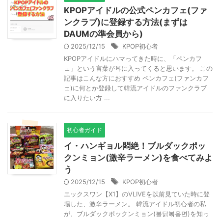
KPOPアイドルの公式ペンカフェ(ファ
ンクラブ)に登録する方法(まずは
DAUMの準会員から)
2025/12/15
KPOP初心者
KPOPアイドルにハマってきた時に、「ペンカフ
ェ」という言葉が耳に入ってくると思います。 この
記事はこんな方におすすめ ペンカフェ(ファンカフ
ェ)に何とか登録して韓流アイドルのファンクラブ
に入りたい方 ...
初心者ガイド
イ・ハンギョル悶絶！ブルダックポッ
クンミョン(激辛ラーメン)を食べてみよ
う
2025/12/15
KPOP初心者
エックスワン【X1】のVLIVEを以前見ていた時に登
場した、激辛ラーメン。 韓流アイドル初心者の私
が、ブルダックポックンミョン(불닭볶음면)を知っ