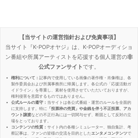
【当サイトの運営指針および免責事項】
当サイト『K-POPオヤジ』は、K-POPオーディショ
ン番組や所属アーティストを応援する個人運営の
非
公式ファンサイト
です。
権利について：
記事内で使用している画像の著作権・肖像権は、各
製作委員会および所属事務所に帰属します。各公式の「応援活動ガ
イドライン」を尊重し、素材を使用させていただいておりますが、
権利侵害を意図するものではありません。
公式ルールの遵守：
当サイトは各公式番組・運営のルールを全面的
に支持します。特に
「投票枠の売買」や金銭を伴う不正投票、アカ
ウント譲渡
などの不正行為には一切関与せず、断固として反対の立
場をとっております。
コンテンツの性質：
サイト内の各種シミュレーター、独自集計、考
察記事は、ファンの皆様の交流を目的とした
エンタメコンテンツ
で