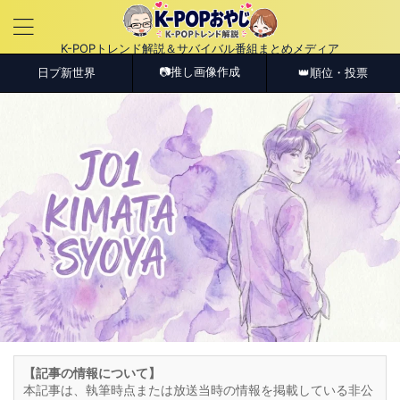
K-POPトレンド解説＆サバイバル番組まとめメディア
📷推し画像作成
日プ新世界
👑順位・投票
【記事の情報について】
本記事は、執筆時点または放送当時の情報を掲載している非公