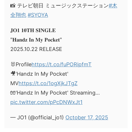
📸 テレビ朝日 ミュージックステーション
#木
全翔也
#SYOYA
𝐉𝐎𝟏 𝟏𝟎𝐓𝐇 𝐒𝐈𝐍𝐆𝐋𝐄
"𝐇𝐚𝐧𝐝𝐳 𝐈𝐧 𝐌𝐲 𝐏𝐨𝐜𝐤𝐞𝐭"
2025.10.22 RELEASE
🐰Profile
https://t.co/fuPORipfmT
🎥'Handz In My Pocket'
MV
https://t.co/1ogXjkJTgZ
🧤'Handz In My Pocket' Streaming…
pic.twitter.com/pPcDNWxJt1
— JO1 (@official_jo1)
October 17, 2025