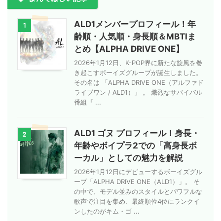
ALD1メンバープロフィール！年
1
齢順・人気順・身長順＆MBTIま
とめ【ALPHA DRIVE ONE】
2026年1月12日、K-POP界に新たな旋風を巻
き起こすボーイズグループが誕生しました。
その名は 「ALPHA DRIVE ONE（アルファド
ライブワン / ALD1）」 。 熾烈なサバイバル
番組『 ...
ALD1 ゴヌ プロフィール！身長・
2
年齢やボイプラ2での「高身長ボ
ーカル」としての魅力を解説
2026年1月12日にデビューするボーイズグル
ープ「ALPHA DRIVE ONE（ALD1）」。 そ
の中で、モデル並みのスタイルとパワフルな
歌声で注目を集め、最終順位4位にランクイ
ンしたのがキム・ゴ ...