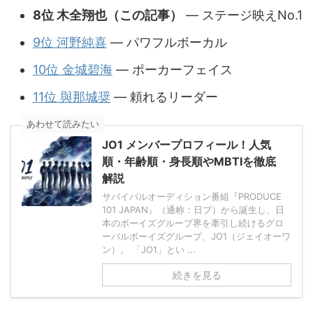
8位 木全翔也（この記事）
— ステージ映えNo.1
9位 河野純喜
— パワフルボーカル
10位 金城碧海
— ポーカーフェイス
11位 與那城奨
— 頼れるリーダー
あわせて読みたい
JO1 メンバープロフィール！人気
順・年齢順・身長順やMBTIを徹底
解説
サバイバルオーディション番組『PRODUCE
101 JAPAN』（通称：日プ）から誕生し、日
本のボーイズグループ界を牽引し続けるグロ
ーバルボーイズグループ、JO1（ジェイオーワ
ン）。 「JO1」とい ...
続きを見る