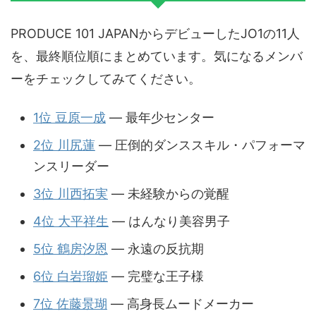
PRODUCE 101 JAPANからデビューしたJO1の11人
を、最終順位順にまとめています。気になるメンバ
ーをチェックしてみてください。
1位 豆原一成
— 最年少センター
2位 川尻蓮
— 圧倒的ダンススキル・パフォーマ
ンスリーダー
3位 川西拓実
— 未経験からの覚醒
4位 大平祥生
— はんなり美容男子
5位 鶴房汐恩
— 永遠の反抗期
6位 白岩瑠姫
— 完璧な王子様
7位 佐藤景瑚
— 高身長ムードメーカー