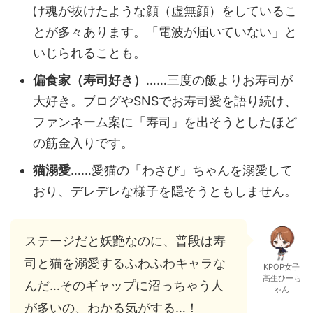
け魂が抜けたような顔（虚無顔）をしているこ
とが多々あります。「電波が届いていない」と
いじられることも。
偏食家（寿司好き）
……三度の飯よりお寿司が
大好き。ブログやSNSでお寿司愛を語り続け、
ファンネーム案に「寿司」を出そうとしたほど
の筋金入りです。
猫溺愛
……愛猫の「わさび」ちゃんを溺愛して
おり、デレデレな様子を隠そうともしません。
ステージだと妖艶なのに、普段は寿
司と猫を溺愛するふわふわキャラな
KPOP女子
高生ひーち
んだ…そのギャップに沼っちゃう人
ゃん
が多いの、わかる気がする…！