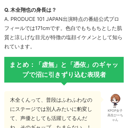
Q. 木全翔也の身長は？
A. PRODUCE 101 JAPAN出演時点の番組公式プロ
フィールでは171cmです。色白でもちもちとした肌
質と涼しげな目元が特徴の塩顔イケメンとして知ら
れています。
まとめ：「虚無」と「憑依」のギャッ
プで沼に引きずり込む表現者
木全くんって、普段はふわふわなの
にステージでは別人みたいに豹変し
KPOP女子
高生ひーち
て、声優としても活躍してるんだ
ゃん
ね。そのギャップ、たまらない…！