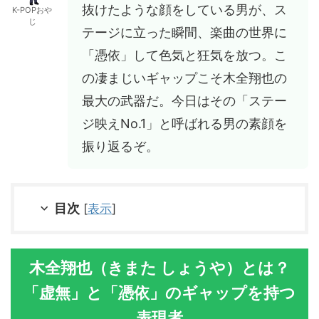
抜けたような顔をしている男が、ス
K-POPおや
じ
テージに立った瞬間、楽曲の世界に
「憑依」して色気と狂気を放つ。こ
の凄まじいギャップこそ木全翔也の
最大の武器だ。今日はその「ステー
ジ映えNo.1」と呼ばれる男の素顔を
振り返るぞ。
目次
[
表示
]
木全翔也（きまた しょうや）とは？
「虚無」と「憑依」のギャップを持つ
表現者