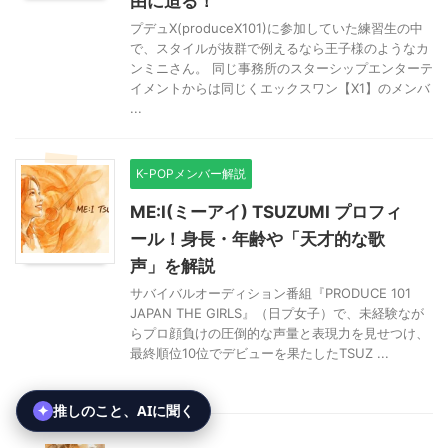
由に迫る！
プデュX(produceX101)に参加していた練習生の中
で、スタイルが抜群で例えるなら王子様のようなカ
ンミニさん。 同じ事務所のスターシップエンターテ
イメントからは同じくエックスワン【X1】のメンバ
...
K-POPメンバー解説
ME:I(ミーアイ) TSUZUMI プロフィ
ール！身長・年齢や「天才的な歌
声」を解説
サバイバルオーディション番組『PRODUCE 101
JAPAN THE GIRLS』（日プ女子）で、未経験なが
らプロ顔負けの圧倒的な声量と表現力を見せつけ、
最終順位10位でデビューを果たしたTSUZ ...