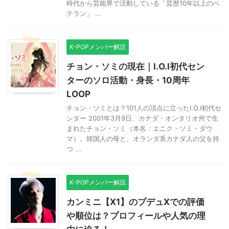
時代から芸能界で活動している「芸歴10年以上のベ
テラン」 ...
K-POPメンバー解説
チョン・ソミの現在｜I.O.I初代セン
ターのソロ活動・身長・10周年
LOOP
チョン・ソミとは？101人の頂点に立ったI.O.I初代セ
ンター 2001年3月9日、カナダ・オンタリオ州で生
まれたチョン・ソミ（本名：エニク・ソミ・ダウ
マ）。韓国人の母と、オランダ系カナダ人の父を持
つ ...
K-POPメンバー解説
カンミニ【X1】のプデュXでの評価
や順位は？プロフィールや人気の理