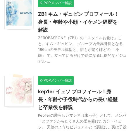
K-POPメンバー解説
ZB1 キム・ギュビン プロフィール！
身長・年齢や小顔・イケメン経歴を
解説
ZEROBASEONE（ZB1）の「スタイルお化け」こ
と、キム・ギュビン。 グループ内最高身長となる
186cmのモデル体型と、誰もが驚くほどの 「小
顔」 で、立っているだけで絵になる圧倒的なビジュ
アル ...
K-POPメンバー解説
kep1er イェソ プロフィール！身
長・年齢や子役時代からの長い経歴
と卒業後を解説
Kep1erの愛らしいマンネ（末っ子）として、メンバ
ーとファンからたくさんの愛を受けたカン・イェ
ソ。 天使のようなビジュアルとは裏腹に、実は子役