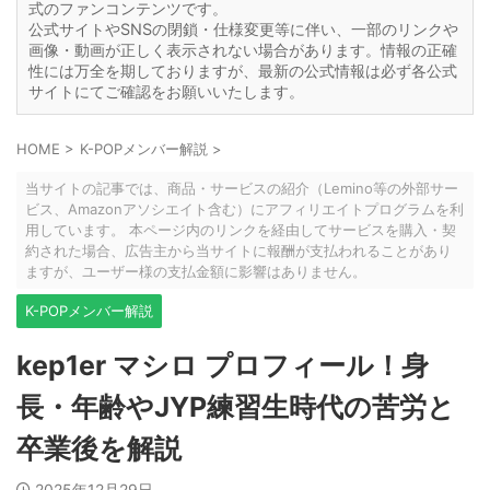
式のファンコンテンツです。
公式サイトやSNSの閉鎖・仕様変更等に伴い、一部のリンクや
画像・動画が正しく表示されない場合があります。情報の正確
性には万全を期しておりますが、最新の公式情報は必ず各公式
サイトにてご確認をお願いいたします。
HOME
>
K-POPメンバー解説
>
当サイトの記事では、商品・サービスの紹介（Lemino等の外部サー
ビス、Amazonアソシエイト含む）にアフィリエイトプログラムを利
用しています。 本ページ内のリンクを経由してサービスを購入・契
約された場合、広告主から当サイトに報酬が支払われることがあり
ますが、ユーザー様の支払金額に影響はありません。
K-POPメンバー解説
kep1er マシロ プロフィール！身
長・年齢やJYP練習生時代の苦労と
卒業後を解説
2025年12月29日