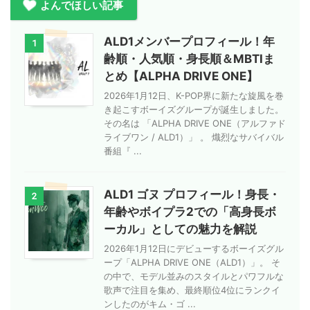
よんでほしい記事
ALD1メンバープロフィール！年
1
齢順・人気順・身長順＆MBTIま
とめ【ALPHA DRIVE ONE】
2026年1月12日、K-POP界に新たな旋風を巻
き起こすボーイズグループが誕生しました。
その名は 「ALPHA DRIVE ONE（アルファド
ライブワン / ALD1）」 。 熾烈なサバイバル
番組『 ...
ALD1 ゴヌ プロフィール！身長・
2
年齢やボイプラ2での「高身長ボ
ーカル」としての魅力を解説
2026年1月12日にデビューするボーイズグル
ープ「ALPHA DRIVE ONE（ALD1）」。 そ
の中で、モデル並みのスタイルとパワフルな
歌声で注目を集め、最終順位4位にランクイ
ンしたのがキム・ゴ ...