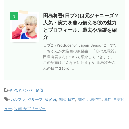
田島将吾(日プ2)は元ジャニーズ？
3
人気・実力を兼ね備える彼の魅力
とプロフィール、過去や活躍を紹
介
日プ2（Produce101 Japan Season2）でひ
ーちゃんが大注目の練習生、「心の充電器」
田島将吾さんについて紹介していきます。
この記事はこんな方におすすめ 田島将吾さ
んの日プ２(pro ...
-
K-POPメンバー解説
-
ガルプラ
,
グループ_Kep1er
,
国籍_日本
,
属性_元練習生
,
属性_再デビ
ュー
,
役割_サブリーダー