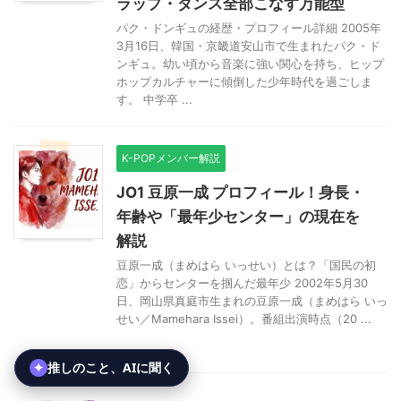
ラップ・ダンス全部こなす万能型
パク・ドンギュの経歴・プロフィール詳細 2005年
3月16日、韓国・京畿道安山市で生まれたパク・ド
ンギュ。幼い頃から音楽に強い関心を持ち、ヒップ
ホップカルチャーに傾倒した少年時代を過ごしま
す。 中学卒 ...
K-POPメンバー解説
JO1 豆原一成 プロフィール！身長・
年齢や「最年少センター」の現在を
解説
豆原一成（まめはら いっせい）とは？「国民の初
恋」からセンターを掴んだ最年少 2002年5月30
日、岡山県真庭市生まれの豆原一成（まめはら いっ
せい／Mamehara Issei）。番組出演時点（20 ...