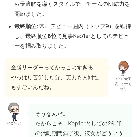
ら最適解を導くスタイルで、チームの団結力を
高めました。
最終順位:
常にデビュー圏内（トップ9）を維持
し、最終順位
8位
で見事Kep1erとしてのデビュ
ーを掴み取りました。
全勝リーダーってかっこよすぎる！
やっぱり苦労した分、実力も人間性
KPOP女子
高生ひーち
もすごいんだね。
ゃん
そうなんだ。
だからこそ、Kep1erとしての2年半
K-POPおや
じ
の活動期間満了後、彼女がどういう