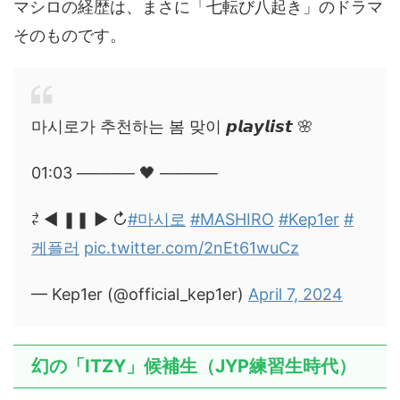
マシロの経歴は、まさに「七転び八起き」のドラマ
そのものです。
마시로가 추천하는 봄 맞이 𝙥𝙡𝙖𝙮𝙡𝙞𝙨𝙩 🌸
01:03 ───── 🖤 ─────
⇄ ◀ ❚❚ ▶ ↻
#마시로
#MASHIRO
#Kep1er
#
케플러
pic.twitter.com/2nEt61wuCz
— Kep1er (@official_kep1er)
April 7, 2024
幻の「ITZY」候補生（JYP練習生時代）