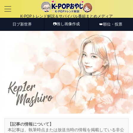
K-POPトレンド解説＆サバイバル番組まとめメディア
📷推し画像作成
日プ新世界
👑順位・投票
【記事の情報について】
本記事は、執筆時点または放送当時の情報を掲載している非公