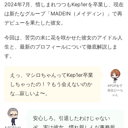
2024年7月、惜しまれつつもKep1erを卒業し、現在
は新たなグループ「MADEIN（メイディン）」で再
デビューを果たした彼女。
今回は、苦労の末に花を咲かせた彼女のアイドル人
生と、最新のプロフィールについて徹底解説しま
す。
えっ、マシロちゃんってKep1er卒業
しちゃったの！？もう会えないのか
KPOP女子
高生ひーち
な…寂しいよ〜。
ゃん
安心しろ。引退したわけじゃない
ぞ。実は彼女、慣れ親しんだ事務所
K-POPおや