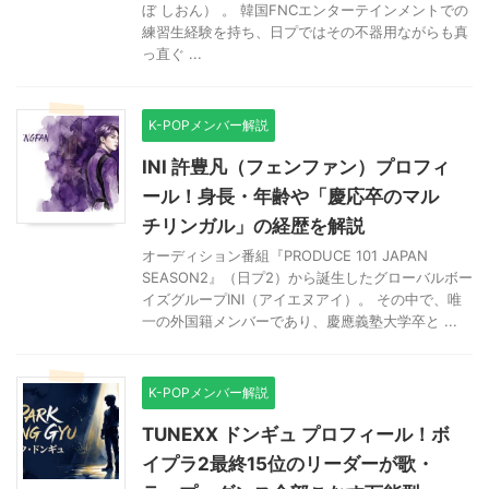
ぼ しおん） 。 韓国FNCエンターテインメントでの
練習生経験を持ち、日プではその不器用ながらも真
っ直ぐ ...
K-POPメンバー解説
INI 許豊凡（フェンファン）プロフィ
ール！身長・年齢や「慶応卒のマル
チリンガル」の経歴を解説
オーディション番組『PRODUCE 101 JAPAN
SEASON2』（日プ2）から誕生したグローバルボー
イズグループINI（アイエヌアイ）。 その中で、唯
一の外国籍メンバーであり、慶應義塾大学卒と ...
K-POPメンバー解説
TUNEXX ドンギュ プロフィール！ボ
イプラ2最終15位のリーダーが歌・