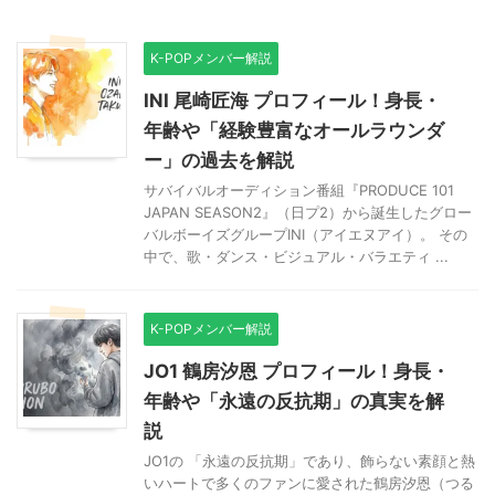
K-POPメンバー解説
INI 尾崎匠海 プロフィール！身長・
年齢や「経験豊富なオールラウンダ
ー」の過去を解説
サバイバルオーディション番組『PRODUCE 101
JAPAN SEASON2』（日プ2）から誕生したグロー
バルボーイズグループINI（アイエヌアイ）。 その
中で、歌・ダンス・ビジュアル・バラエティ ...
K-POPメンバー解説
JO1 鶴房汐恩 プロフィール！身長・
年齢や「永遠の反抗期」の真実を解
説
JO1の 「永遠の反抗期」であり、飾らない素顔と熱
いハートで多くのファンに愛された鶴房汐恩（つる