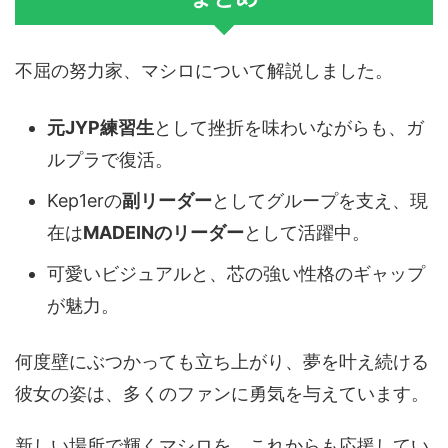
不屈の努力家、マシロについて解説しました。
元JYP練習生
として挫折を味わいながらも、ガ
ルプラで復活。
Kep1erの
副リーダー
としてグループを支え、現
在は
MADEINのリーダー
として活躍中。
可愛いビジュアルと、芯の強い性格のギャップ
が魅力。
何度壁にぶつかっても立ち上がり、夢を叶え続ける
彼女の姿は、多くのファンに勇気を与えています。
新しい場所で輝くマシロを、これからも応援してい