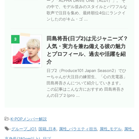
ープ「ALPHA DRIVE ONE（ALD1）」。 そ
の中で、モデル並みのスタイルとパワフルな
歌声で注目を集め、最終順位4位にランクイ
ンしたのがキム・ゴ ...
田島将吾(日プ2)は元ジャニーズ？
3
人気・実力を兼ね備える彼の魅力
とプロフィール、過去や活躍を紹
介
日プ2（Produce101 Japan Season2）でひ
ーちゃんが大注目の練習生、「心の充電器」
田島将吾さんについて紹介していきます。
この記事はこんな方におすすめ 田島将吾さ
んの日プ２(pro ...
-
K-POPメンバー解説
-
グループ_JO1
,
国籍_日本
,
属性_バラエティ担当
,
属性_モデル
,
属性_
高身長(180cm以上)
,
日プ