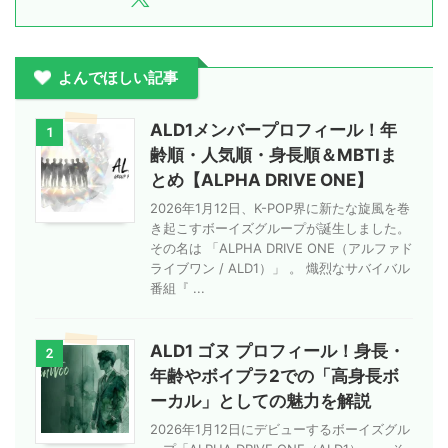
よんでほしい記事
ALD1メンバープロフィール！年
1
齢順・人気順・身長順＆MBTIま
とめ【ALPHA DRIVE ONE】
2026年1月12日、K-POP界に新たな旋風を巻
き起こすボーイズグループが誕生しました。
その名は 「ALPHA DRIVE ONE（アルファド
ライブワン / ALD1）」 。 熾烈なサバイバル
番組『 ...
ALD1 ゴヌ プロフィール！身長・
2
年齢やボイプラ2での「高身長ボ
ーカル」としての魅力を解説
2026年1月12日にデビューするボーイズグル