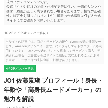
式のファンコンテンツです。
公式サイトやSNSの閉鎖・仕様変更等に伴い、一部のリンクや
画像・動画が正しく表示されない場合があります。情報の正確
性には万全を期しておりますが、最新の公式情報は必ず各公式
サイトにてご確認をお願いいたします。
HOME
>
K-POPメンバー解説
>
当サイトの記事では、商品・サービスの紹介（Lemino等の外部サー
ビス、Amazonアソシエイト含む）にアフィリエイトプログラムを利
用しています。 本ページ内のリンクを経由してサービスを購入・契
約された場合、広告主から当サイトに報酬が支払われることがあり
ますが、ユーザー様の支払金額に影響はありません。
K-POPメンバー解説
JO1 佐藤景瑚 プロフィール！身長・
年齢や「高身長ムードメーカー」の
魅力を解説
2026年6月24日