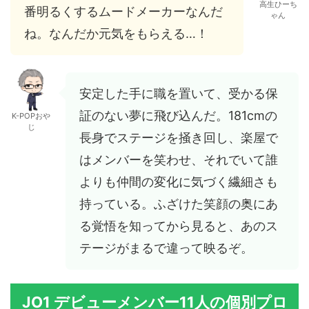
高生ひーち
番明るくするムードメーカーなんだ
ゃん
ね。なんだか元気をもらえる…！
安定した手に職を置いて、受かる保
証のない夢に飛び込んだ。181cmの
K-POPおや
じ
長身でステージを掻き回し、楽屋で
はメンバーを笑わせ、それでいて誰
よりも仲間の変化に気づく繊細さも
持っている。ふざけた笑顔の奥にあ
る覚悟を知ってから見ると、あのス
テージがまるで違って映るぞ。
JO1 デビューメンバー11人の個別プロ