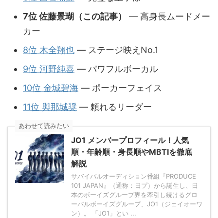
7位 佐藤景瑚（この記事）
— 高身長ムードメー
カー
8位 木全翔也
— ステージ映えNo.1
9位 河野純喜
— パワフルボーカル
10位 金城碧海
— ポーカーフェイス
11位 與那城奨
— 頼れるリーダー
あわせて読みたい
JO1 メンバープロフィール！人気
順・年齢順・身長順やMBTIを徹底
解説
サバイバルオーディション番組『PRODUCE
101 JAPAN』（通称：日プ）から誕生し、日
本のボーイズグループ界を牽引し続けるグロ
ーバルボーイズグループ、JO1（ジェイオーワ
ン）。 「JO1」とい ...