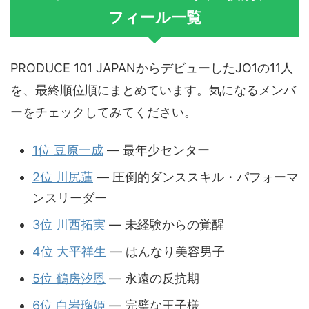
フィール一覧
PRODUCE 101 JAPANからデビューしたJO1の11人
を、最終順位順にまとめています。気になるメンバ
ーをチェックしてみてください。
1位 豆原一成
— 最年少センター
2位 川尻蓮
— 圧倒的ダンススキル・パフォーマ
ンスリーダー
3位 川西拓実
— 未経験からの覚醒
4位 大平祥生
— はんなり美容男子
5位 鶴房汐恩
— 永遠の反抗期
6位 白岩瑠姫
— 完璧な王子様