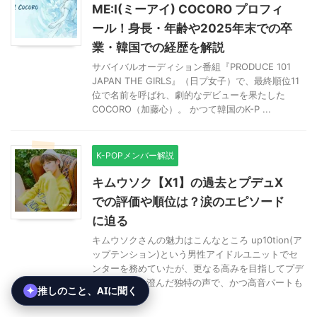
ME:I(ミーアイ) COCORO プロフィ
ール！身長・年齢や2025年末での卒
業・韓国での経歴を解説
サバイバルオーディション番組『PRODUCE 101
JAPAN THE GIRLS』（日プ女子）で、最終順位11
位で名前を呼ばれ、劇的なデビューを果たした
COCORO（加藤心）。 かつて韓国のK-P ...
K-POPメンバー解説
キムウソク【X1】の過去とプデュX
での評価や順位は？涙のエピソード
に迫る
キムウソクさんの魅力はこんなところ up10tion(ア
ップテンション)という男性アイドルユニットでセ
ンターを務めていたが、更なる高みを目指してプデ
ュXに出場！ 澄んだ独特の声で、かつ高音パートも
出せ ...