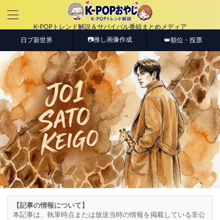
K-POPトレンド解説＆サバイバル番組まとめメディア
📷推し画像作成
日プ新世界
👑順位・投票
【記事の情報について】
本記事は、執筆時点または放送当時の情報を掲載している非公