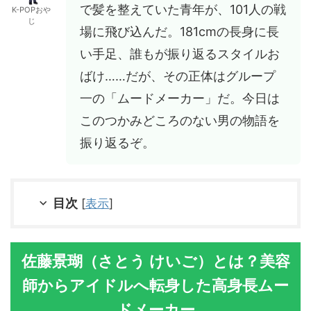
で髪を整えていた青年が、101人の戦
K-POPおや
じ
場に飛び込んだ。181cmの長身に長
い手足、誰もが振り返るスタイルお
ばけ……だが、その正体はグループ
一の「ムードメーカー」だ。今日は
このつかみどころのない男の物語を
振り返るぞ。
目次
[
表示
]
佐藤景瑚（さとう けいご）とは？美容
師からアイドルへ転身した高身長ムー
ドメーカー