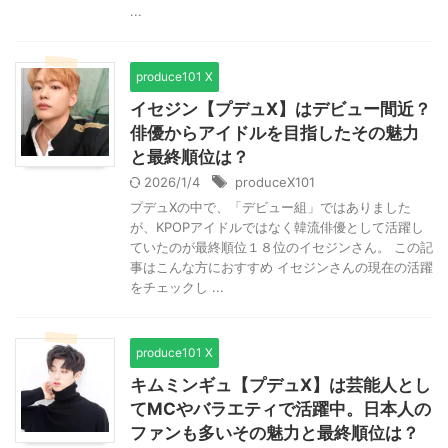
...
produce101 X
イセジン【プデュX】はデビュー間近？
俳優からアイドルを目指したその魅力
と最終順位は？
2026/1/4
produceX101
プデュXの中で、「デビュー組」ではありました
が、KPOPアイドルではなく韓流俳優として活躍し
ていたのが最終順位１８位のイセジンさん。 この記
事はこんな方におすすめ イセジンさんの現在の活躍
をチェックし ...
produce101 X
キムミンギュ【プデュX】は芸能人とし
てMCやバラエティで活躍中。日本人の
ファンも多いその魅力と最終順位は？