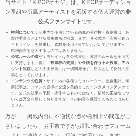
当サイト『K-POPオヤジ』は、K-POPオーディショ
ン番組や所属アーティストを応援する個人運営の
非
公式ファンサイト
です。
権利について：
記事内で使用している画像の著作権・肖像権は、各
製作委員会および所属事務所に帰属します。各公式の「応援活動ガ
イドライン」を尊重し、素材を使用させていただいておりますが、
権利侵害を意図するものではありません。
公式ルールの遵守：
当サイトは各公式番組・運営のルールを全面的
に支持します。特に
「投票枠の売買」や金銭を伴う不正投票、アカ
ウント譲渡
などの不正行為には一切関与せず、断固として反対の立
場をとっております。
コンテンツの性質：
サイト内の各種シミュレーター、独自集計、考
察記事は、ファンの皆様の交流を目的とした
エンタメコンテンツ
で
す。公式の結果を予想・操作するものではなく、情報の正確性につ
いては万全を期しておりますが、その内容を保証するものではあり
ません。
万が一、掲載内容に不適切な点や権利上の問題がご
ざいましたら、お手数ですがお問い合わせフォーム
よりご連絡ください。迅速に対応いたします。