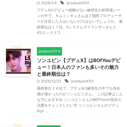
2026/1/4
produceX101
プデュXのデビュー経験がない練習生の初登場シー
ンの中で、キムミンギュさんほど国民プロデューサ
ーが注目した人はいないのではないでしょうか。 最
終順位は１７位、Xシステムでイウンサンさんと
X1(エックスワ ...
produce101 X
ソンユビン【プデュX】はBOfYouデビ
ュー！日本人のファンも多いその魅力
と最終順位は？
2025/12/22
produceX101
最終順位１６位で、プデュXの練習生の中でも存在
感が凄かったのがソンユビンさん。 この記事はこん
な方におすすめ ソンユビンさんのBOfYouや現在の
活躍をチェックしたい方 ソンユビンさんのプデュ
X(pr ...