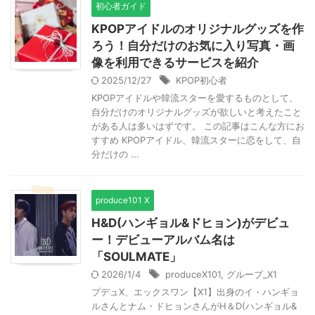
初心者ガイド
KPOPアイドルのオリジナルグッズを作
ろう！自分だけのお気に入り写真・画
像を利用できるサービスを紹介
2025/12/27
KPOP初心者
KPOPアイドルや韓流スターを愛するものとして、
自分だけのオリジナルグッズが欲しいと考えたこと
がある人は多いはずです。 この記事はこんな方にお
すすめ KPOPアイドル、韓流スターに恋をして、自
分だけの ...
produce101 X
H&D(ハンギョル&ドヒョン)がデビュ
ー！デビューアルバム名は
「SOULMATE」
2026/1/4
produceX101
,
グループ_X1
プデュX、エックスワン【X1】出身のイ・ハンギョ
ルさんとナム・ドヒョンさんがH＆D(ハンギョル&