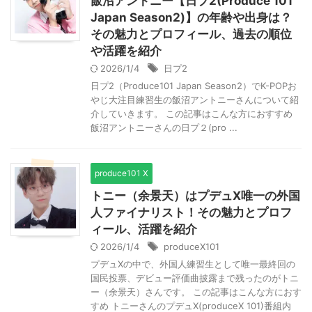
飯沼アントニー【日プ2(Produce 101
Japan Season2)】の年齢や出身は？
その魅力とプロフィール、過去の順位
や活躍を紹介
2026/1/4
日プ2
日プ2（Produce101 Japan Season2）でK-POPお
やじ大注目練習生の飯沼アントニーさんについて紹
介していきます。 この記事はこんな方におすすめ
飯沼アントニーさんの日プ２(pro ...
produce101 X
トニー（余景天）はプデュX唯一の外国
人ファイナリスト！その魅力とプロフ
ィール、活躍を紹介
2026/1/4
produceX101
プデュXの中で、外国人練習生として唯一最終回の
国民投票、デビュー評価曲披露まで残ったのがトニ
ー（余景天）さんです。 この記事はこんな方におす
すめ トニーさんのプデュX(produceX 101)番組内