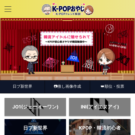
📷推し画像作成
日プ新世界
👑順位・投票
JO1(ジェーオーワン)
INI(アイエヌアイ)
日プ新世界
KPOP・韓流初心者