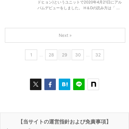
ドヒョン)というユニットで2020年4月21日にアル
バムデビューをしました。 H＆Dの読み方は「 ...
Next »
1
…
28
29
30
…
32
【当サイトの運営指針および免責事項】