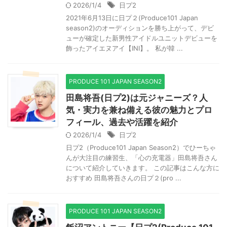
2026/1/4
日プ2
2021年6月13日に日プ２(Produce101 Japan
season2)のオーディションを勝ち上がって、デビ
ューが確定した新男性アイドルユニットデビューを
飾ったアイエヌアイ【INI】。 私が韓 ...
PRODUCE 101 JAPAN SEASON2
田島将吾(日プ2)は元ジャニーズ？人
気・実力を兼ね備える彼の魅力とプロ
フィール、過去や活躍を紹介
2026/1/4
日プ2
日プ2（Produce101 Japan Season2）でひーちゃ
んが大注目の練習生、「心の充電器」田島将吾さん
について紹介していきます。 この記事はこんな方に
おすすめ 田島将吾さんの日プ２(pro ...
PRODUCE 101 JAPAN SEASON2