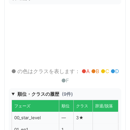
● の色はクラスを表します：
●A
●B
●C
●D
●F
順位・クラスの履歴
(9件)
フェーズ
順位
クラス
辞退/脱落
00_star_level
—
3★
01_ep1
1