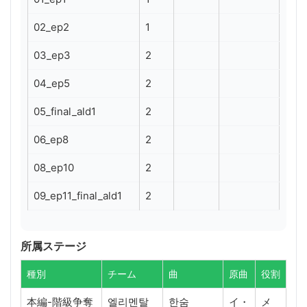
02_ep2
1
03_ep3
2
04_ep5
2
05_final_ald1
2
06_ep8
2
08_ep10
2
09_ep11_final_ald1
2
所属ステージ
種別
チーム
曲
原曲
役割
本編-階級争奪
엘리멘탈
한숨
イ・
メ