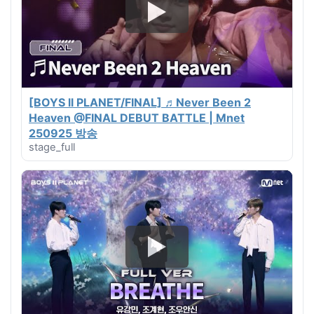
[BOYS ll PLANET/FINAL] ♬Never Been 2
Heaven @FINAL DEBUT BATTLE | Mnet
250925 방송
stage_full