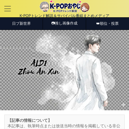
K-POPトレンド解説＆サバイバル番組まとめメディア
📷推し画像作成
日プ新世界
👑順位・投票
【記事の情報について】
本記事は、執筆時点または放送当時の情報を掲載している非公