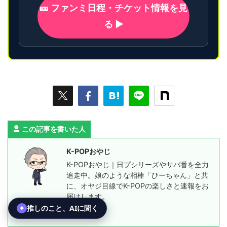
🎫 ファンミ日程・チケット情報を見
る ▶
この記事を書いた人
K-POPおやじ
K-POPおやじ｜日プシリーズやサバ番を全力
追走中。娘のような相棒「ひーちゃん」と共
に、オヤジ目線でK-POPの楽しさと速報をお
届けします。