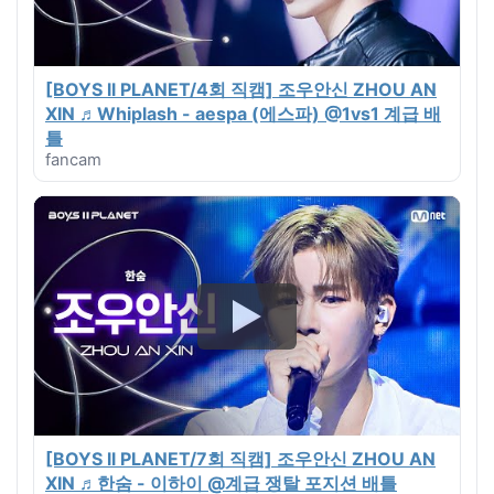
[BOYS ll PLANET/4회 직캠] 조우안신 ZHOU AN
XIN ♬Whiplash - aespa (에스파) @1vs1 계급 배
틀
fancam
[BOYS ll PLANET/7회 직캠] 조우안신 ZHOU AN
XIN ♬한숨 - 이하이 @계급 쟁탈 포지션 배틀