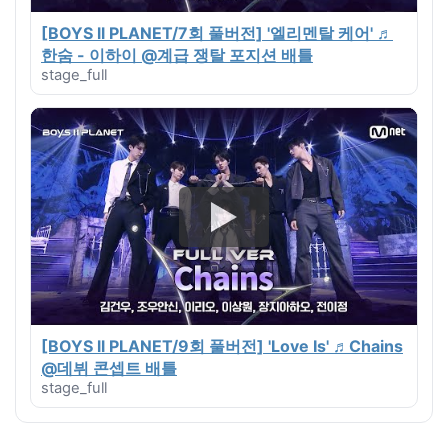
[BOYS ll PLANET/7회 풀버전] '엘리멘탈 케어' ♬
한숨 - 이하이 @계급 쟁탈 포지션 배틀
stage_full
[BOYS ll PLANET/9회 풀버전] 'Love Is' ♬Chains
@데뷔 콘셉트 배틀
stage_full