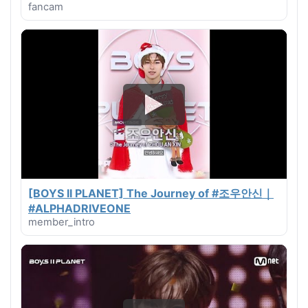
fancam
[BOYS II PLANET] The Journey of #조우안신｜
#ALPHADRIVEONE
member_intro