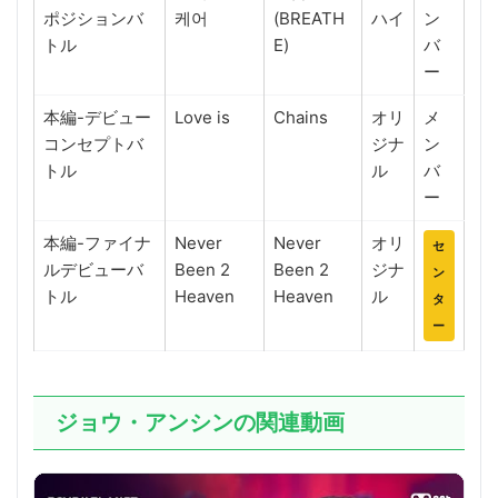
ポジションバ
케어
(BREATH
ハイ
ン
トル
E)
バ
ー
本編-デビュー
Love is
Chains
オリ
メ
コンセプトバ
ジナ
ン
トル
ル
バ
ー
本編-ファイナ
Never
Never
オリ
セ
ルデビューバ
Been 2
Been 2
ジナ
ン
トル
Heaven
Heaven
ル
タ
ー
ジョウ・アンシンの関連動画