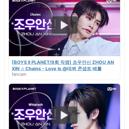
[BOYS ll PLANET/9회 직캠] 조우안신 ZHOU AN
XIN ♬Chains - Love Is @데뷔 콘셉트 배틀
fancam