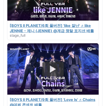
[BOYS ll PLANET/6회 풀버전] 'like 잘난' ♬like
JENNIE - 제니 (JENNIE) @계급 쟁탈 포지션 배틀
stage_full
[BOYS ll PLANET/9회 풀버전] 'Love Is' ♬Chains
@데뷔 콘셉트 배틀