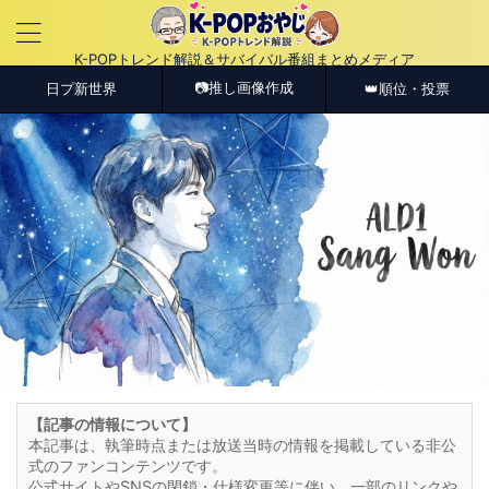
K-POPトレンド解説＆サバイバル番組まとめメディア
📷推し画像作成
日プ新世界
👑順位・投票
【記事の情報について】
本記事は、執筆時点または放送当時の情報を掲載している非公
式のファンコンテンツです。
公式サイトやSNSの閉鎖・仕様変更等に伴い、一部のリンクや