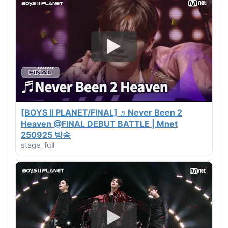
[BOYS ll PLANET/FINAL] ♬Never Been 2
Heaven @FINAL DEBUT BATTLE | Mnet
250925 방송
stage_full