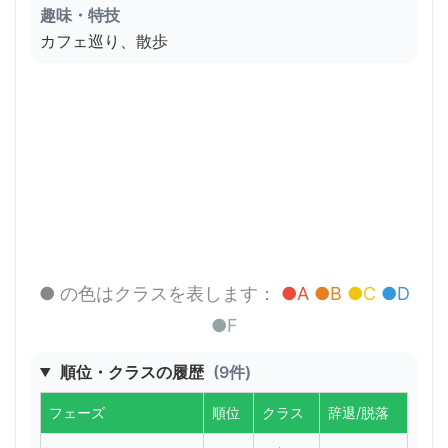
趣味・特技
カフェ巡り、散歩
● の色はクラスを表します：
●A
●B
●C
●D
●F
順位・クラスの履歴
(9件)
フェーズ
順位
クラス
辞退/脱落