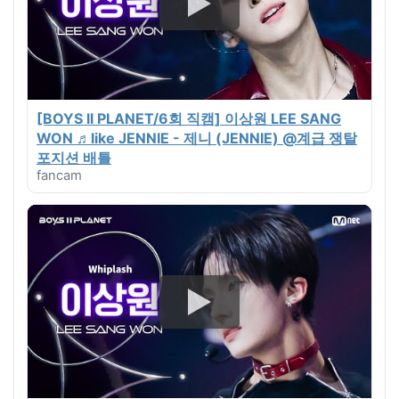
[BOYS ll PLANET/6회 직캠] 이상원 LEE SANG
WON ♬like JENNIE - 제니 (JENNIE) @계급 쟁탈
포지션 배틀
fancam