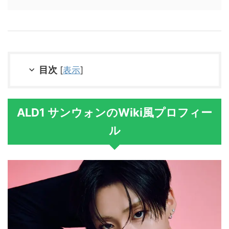
目次
[
表示
]
ALD1 サンウォンのWiki風プロフィー
ル