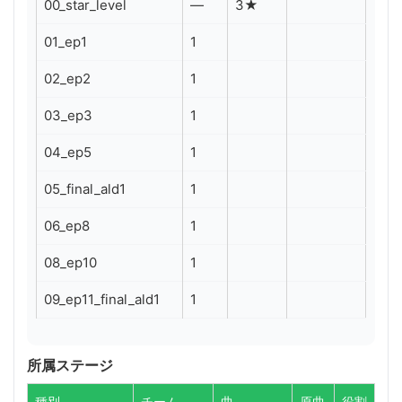
00_star_level
—
3★
01_ep1
1
02_ep2
1
03_ep3
1
04_ep5
1
05_final_ald1
1
06_ep8
1
08_ep10
1
09_ep11_final_ald1
1
所属ステージ
種別
チーム
曲
原曲
役割