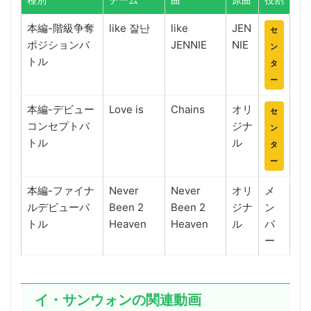
本編-階級争奪
like 잘난
like
JEN
セ
ポジションバ
JENNIE
NIE
ン
トル
タ
ー
本編-デビュー
Love is
Chains
オリ
セ
コンセプトバ
ジナ
ン
トル
ル
タ
ー
本編-ファイナ
Never
Never
オリ
メ
ルデビューバ
Been 2
Been 2
ジナ
ン
トル
Heaven
Heaven
ル
バ
ー
イ・サンウォンの関連動画