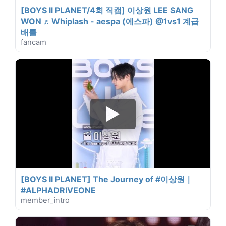
[BOYS ll PLANET/4회 직캠] 이상원 LEE SANG
WON ♬Whiplash - aespa (에스파) @1vs1 계급
배틀
fancam
[BOYS II PLANET] The Journey of #이상원｜
#ALPHADRIVEONE
member_intro