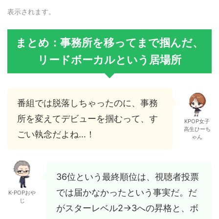
表示されます。
まとめ：事務所を移ってまで掴んだ、
リードボーカルという居場所
番組では脱落しちゃったのに、事務
所を変えてデビューを掴むって、す
KPOP女子
高生ひーち
ごい執念だよね…！
ゃん
36位という最終順位は、視聴者投票
では届かなかったという事実だ。だ
K-POPおや
じ
がスターレベル2→3への昇格と、ボ