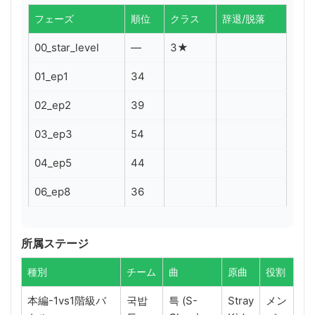
フェーズ
順位
クラス
辞退/脱落
00_star_level
—
3★
01_ep1
34
02_ep2
39
03_ep3
54
04_ep5
44
06_ep8
36
所属ステージ
種別
チーム
曲
原曲
役割
本編-1vs1階級バ
국밥
특 (S-
Stray
メン