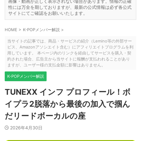
画像・動画が正しく表示されない場合があります。情報の正確
性には万全を期しておりますが、最新の公式情報は必ず各公式
サイトにてご確認をお願いいたします。
HOME
>
K-POPメンバー解説
>
当サイトの記事では、商品・サービスの紹介（Lemino等の外部サー
ビス、Amazonアソシエイト含む）にアフィリエイトプログラムを利
用しています。 本ページ内のリンクを経由してサービスを購入・契
約された場合、広告主から当サイトに報酬が支払われることがあり
ますが、ユーザー様の支払金額に影響はありません。
K-POPメンバー解説
TUNEXX インフ プロフィール！ボ
イプラ2脱落から最後の加入で掴ん
だリードボーカルの座
2026年4月30日