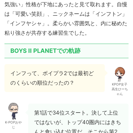
気強い」性格が下地にあったと見て取れます。自慢
は「可愛い笑顔」、ニックネームは「インフトン」
「インフヤシャ」。柔らかい雰囲気と、内に秘めた
粘り強さが共存する練習生でした。
BOYS II PLANETでの軌跡
インフって、ボイプラ2では最初ど
のくらいの順位だったの？
KPOP女子
高生ひーち
ゃん
第1話で34位スタート。決して上位
ではないが、トップ40圏内にはきち
K-POPおや
じ
んと食い込む位置だ。そこから第2