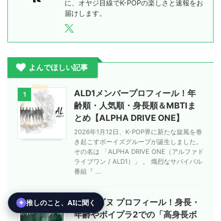
に、オヤジ目線でK-POPの楽しさと速報をお
届けします。
よんでほしい記事
ALD1メンバープロフィール！年
1
齢順・人気順・身長順＆MBTIま
とめ【ALPHA DRIVE ONE】
2026年1月12日、K-POP界に新たな旋風を巻
き起こすボーイズグループが誕生しました。
その名は 「ALPHA DRIVE ONE（アルファド
ライブワン / ALD1）」 。 熾烈なサバイバル
番組『 ...
ALD1 ゴヌ プロフィール！身長・
2
年齢やボイプラ2での「高身長ボ