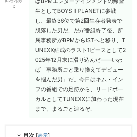
はBPMエンターテインメントの練習
K-POPおや
じ
生としてBOYS II PLANETに参戦
し、最終36位で第2回生存者発表で
脱落した男だ。だが番組終了後、所
属事務所がBPMからISTへと移り、T
UNEXX結成のラスト1ピースとして2
025年12月末に滑り込んだ——いわ
ば「事務所ごと乗り換えてデビュー
を掴んだ男」だ。今日はキム・イン
フの番組での足跡から、リードボー
カルとしてTUNEXXに加わった現在
まで、まるごと辿るぞ。
目次
[
表示
]