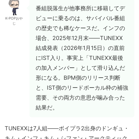
番組脱落生が他事務所に移籍してデ
ビューに乗るのは、サバイバル番組
K-POPおや
じ
の歴史でも稀なケースだ。インフの
場合、2025年12月末——TUNEXX
結成発表（2026年1月15日）の直前
にIST入り。事実上「TUNEXX最後
の加入メンバー」として滑り込んだ
形になる。BPM側のリリース判断
と、IST側のリードボーカル枠の補強
需要、その両方の意思が噛み合った
結果だ。
TUNEXXは7人組——ボイプラ2出身のドンギュ・
キム・インフ・キム・シファン・アークティック