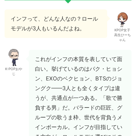
インフって、どんな人なの？ロール
モデルが3人もいるんだよね。
KPOP女子
高生ひーち
ゃん
これがインフの本質を表していて面
白い。挙げているのはパク・ヒョシ
K-POPおや
じ
ン、EXOのベクヒョン、BTSのジョ
ングク——3人とも全くタイプは違
うが、共通点が一つある。「歌で勝
負する男」だ。バラードの巨匠、グ
ループの歌うま枠、世代を背負うメ
インボーカル。インフが目指してい