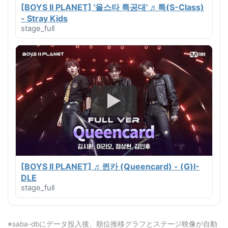
[BOYS II PLANET] '올스타 특공대' ♬특(S-Class)
- Stray Kids
stage_full
[BOYS II PLANET] ♬퀸카 (Queencard) - (G)I-
DLE
stage_full
※saba-dbにデータ投入後、順位推移グラフとステージ映像が自動