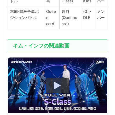
トル
특
Class)
Kids
バー
本編-階級争奪ポ
Quee
퀸카
(G)I-
メン
ジションバトル
n
(Queenc
DLE
バー
card
ard)
キム・インフの関連動画