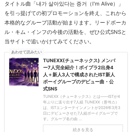
タイトル曲「내가 살아있다는 증거（I'm Alive）」
を引っ提げての初プロモーションを終え、これから
本格的なグループ活動が始まります。リードボーカ
ル・キム・インフの今後の活動を、ぜひ公式SNSと
当サイトで追いかけてみてください。
あわせて読みたい
TUNEXX(チューネックス) メンバ
ー7人完全紹介！ボイプラ2出身4
人＋新人3人で構成されたIST新人
ボーイグループのデビュー曲・公
式SNS
TUNEXX（チューネックス）とは——ISTが4
年ぶりに送り出す7人組 TUNEXX（튠엑스）
は、ISTエンターテインメントが2026年3月3
日にデビューさせた7人組ボーイグループで
す。グループ名の由 ...
続きを見る