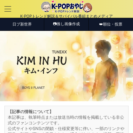
K-POPトレンド解説＆サバイバル番組まとめメディア
📷推し画像作成
日プ新世界
👑順位・投票
【記事の情報について】
本記事は、執筆時点または放送当時の情報を掲載している非公
式のファンコンテンツです。
公式サイトやSNSの閉鎖・仕様変更等に伴い、一部のリンクや