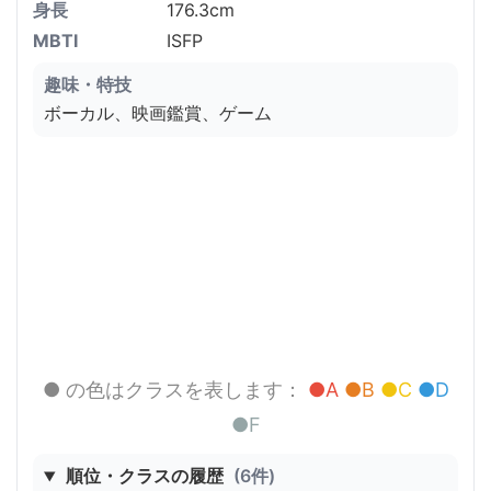
身長
176.3cm
MBTI
ISFP
趣味・特技
ボーカル、映画鑑賞、ゲーム
● の色はクラスを表します：
●A
●B
●C
●D
●F
順位・クラスの履歴
(6件)