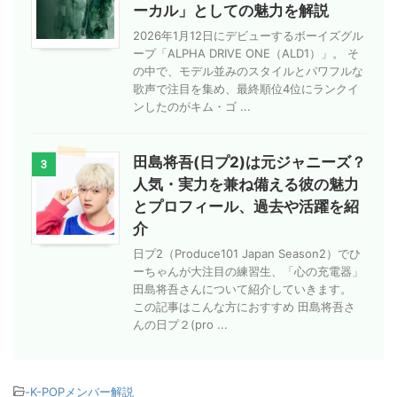
ーカル」としての魅力を解説
2026年1月12日にデビューするボーイズグル
ープ「ALPHA DRIVE ONE（ALD1）」。 そ
の中で、モデル並みのスタイルとパワフルな
歌声で注目を集め、最終順位4位にランクイ
ンしたのがキム・ゴ ...
田島将吾(日プ2)は元ジャニーズ？
3
人気・実力を兼ね備える彼の魅力
とプロフィール、過去や活躍を紹
介
日プ2（Produce101 Japan Season2）でひ
ーちゃんが大注目の練習生、「心の充電器」
田島将吾さんについて紹介していきます。
この記事はこんな方におすすめ 田島将吾さ
んの日プ２(pro ...
-
K-POPメンバー解説