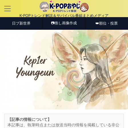
K-POPトレンド解説＆サバイバル番組まとめメディア
📷推し画像作成
日プ新世界
👑順位・投票
【記事の情報について】
本記事は、執筆時点または放送当時の情報を掲載している非公