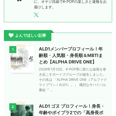
に、オヤジ目線でK-POPの楽しさと速報をお
届けします。
よんでほしい記事
ALD1メンバープロフィール！年
1
齢順・人気順・身長順＆MBTIま
とめ【ALPHA DRIVE ONE】
2026年1月12日、K-POP界に新たな旋風を巻
き起こすボーイズグループが誕生しました。
その名は 「ALPHA DRIVE ONE（アルファド
ライブワン / ALD1）」 。 熾烈なサバイバル
番組『 ...
ALD1 ゴヌ プロフィール！身長・
2
年齢やボイプラ2での「高身長ボ