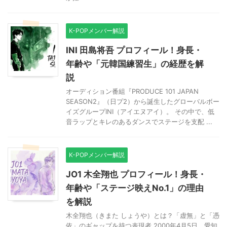
K-POPメンバー解説
INI 田島将吾 プロフィール！身長・
年齢や「元韓国練習生」の経歴を解
説
オーディション番組『PRODUCE 101 JAPAN
SEASON2』（日プ2）から誕生したグローバルボー
イズグループINI（アイエヌアイ）。 その中で、低
音ラップとキレのあるダンスでステージを支配 ...
K-POPメンバー解説
JO1 木全翔也 プロフィール！身長・
年齢や「ステージ映えNo.1」の理由
を解説
木全翔也（きまた しょうや）とは？「虚無」と「憑
依」のギャップを持つ表現者 2000年4月5日、愛知