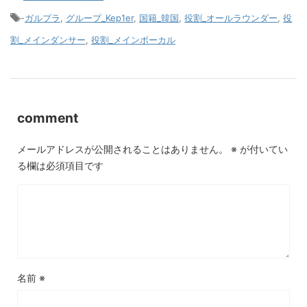
-
ガルプラ
,
グループ_Kep1er
,
国籍_韓国
,
役割_オールラウンダー
,
役
割_メインダンサー
,
役割_メインボーカル
comment
メールアドレスが公開されることはありません。
※
が付いてい
る欄は必須項目です
名前
※