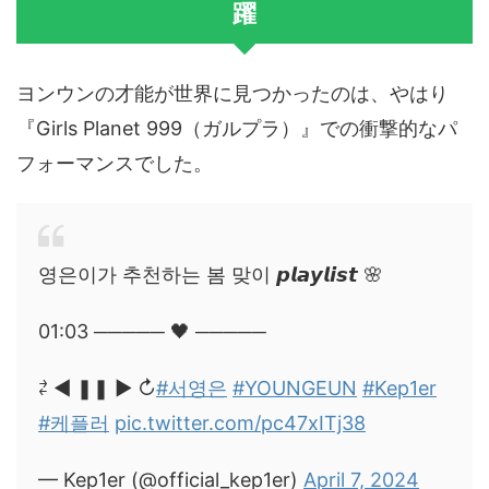
躍
ヨンウンの才能が世界に見つかったのは、やはり
『Girls Planet 999（ガルプラ）』での衝撃的なパ
フォーマンスでした。
영은이가 추천하는 봄 맞이 𝙥𝙡𝙖𝙮𝙡𝙞𝙨𝙩 🌸
01:03 ───── 🖤 ─────
⇄ ◀ ❚❚ ▶ ↻
#서영은
#YOUNGEUN
#Kep1er
#케플러
pic.twitter.com/pc47xITj38
— Kep1er (@official_kep1er)
April 7, 2024