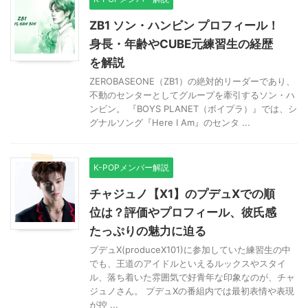
ZB1 ソン・ハンビン プロフィール！
身長・年齢やCUBE元練習生の経歴
を解説
ZEROBASEONE（ZB1）の絶対的リーダーであり、
不動のセンターとしてグループを牽引するソン・ハ
ンビン。 『BOYS PLANET（ボイプラ）』では、シ
グナルソング『Here I Am』のセンタ ...
K-POPメンバー解説
チャジュノ【X1】のプデュXでの順
位は？評価やプロフィール、彼氏感
たっぷりの魅力に迫る
プデュX(produceX101)に参加していた練習生の中
でも、王道のアイドルといえるルックスやスタイ
ル、落ち着いた雰囲気で好青年な印象なのが、チャ
ジュノさん。 プデュXの番組内では最初表情や表現
が控 ...