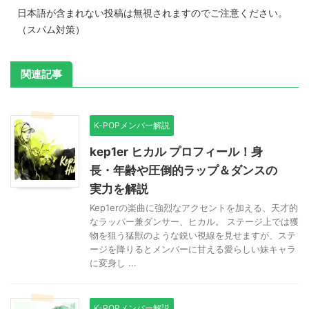
日本語が含まれない投稿は無視されますのでご注意ください。
（スパム対策）
関連記事
K-POPメンバー解説
kep1er ヒカル プロフィール！身
長・年齢や圧倒的ラップ＆ダンスの
実力を解説
Kep1erの楽曲に強烈なアクセントを加える、天才的
なラッパー兼ダンサー、ヒカル。 ステージ上では獲
物を狙う猛獣のような鋭い視線を見せますが、ステ
ージを降りるとメンバーに甘える愛らしい妹キャラ
に変身し ...
K-POPメンバー解説