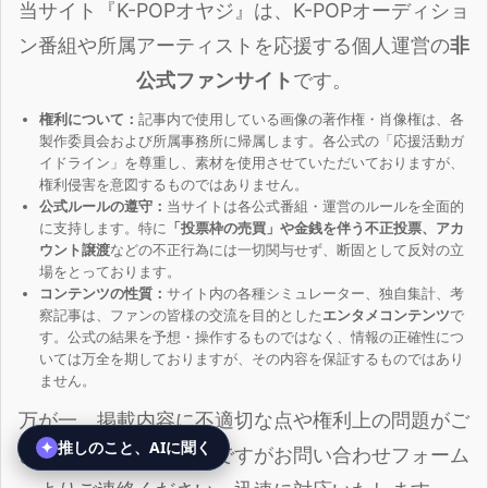
当サイト『K-POPオヤジ』は、K-POPオーディショ
ン番組や所属アーティストを応援する個人運営の
非
公式ファンサイト
です。
権利について：
記事内で使用している画像の著作権・肖像権は、各
製作委員会および所属事務所に帰属します。各公式の「応援活動ガ
イドライン」を尊重し、素材を使用させていただいておりますが、
権利侵害を意図するものではありません。
公式ルールの遵守：
当サイトは各公式番組・運営のルールを全面的
に支持します。特に
「投票枠の売買」や金銭を伴う不正投票、アカ
ウント譲渡
などの不正行為には一切関与せず、断固として反対の立
場をとっております。
コンテンツの性質：
サイト内の各種シミュレーター、独自集計、考
察記事は、ファンの皆様の交流を目的とした
エンタメコンテンツ
で
す。公式の結果を予想・操作するものではなく、情報の正確性につ
いては万全を期しておりますが、その内容を保証するものではあり
ません。
万が一、掲載内容に不適切な点や権利上の問題がご
ざいましたら、お手数ですがお問い合わせフォーム