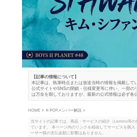
【記事の情報について】
本記事は、執筆時点または放送当時の情報を掲載して
公式サイトやSNSの閉鎖・仕様変更等に伴い、一部の
は万全を期しておりますが、最新の公式情報は必ず各
HOME
>
K-POPメンバー解説
>
当サイトの記事では、商品・サービスの紹介（Lemino等
ています。 本ページ内のリンクを経由してサービスを購入
ーザー様の支払金額に影響はありません。