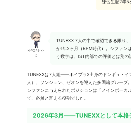
練習生歴2年5
TUNEXX 7人の中で確認できる限り
が1年2ヶ月（BPM時代）。シファン
K-POPおや
じ
う数字は、IST内部での評価とは別
TUNEXXは7人組——ボイプラ2出身のドンギュ
人）、ソンジュン、ゼオンを迎えた多国籍グループ。A
シファンに与えられたポジションは「メインボーカル」——
て、必然と言える役割でした。
2026年3月——TUNEXXとして本