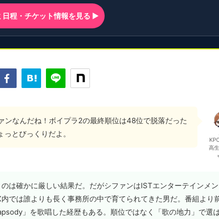
ンミ日程・チケット情報を見る ▶
ファンなんだね！ボイプラ2の最終順位は48位で脱落だった
ょっとびっくりだよ。
KP
高
うのは確かに厳しい結果だ。だがシファンはISTエンターテインメン
XX内では誰よりも長く事務所の中で育てられてきた男だ。番組より
「Rhapsody」を歌唱した経歴もある。順位ではなく「歌の地力」で選