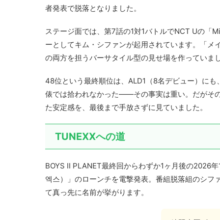
者発表で脱落となりました。
ステージ面では、第7話の1対1バトルでNCT Uの「Mis
ーとしてキム・シファンが起用されています。「メ
の両方を担うバーサタイル型の見せ場を作っていま
48位という最終順位は、ALD1（8名デビュー）にも、P
俵では拾われなかった——その事実は重い。だがその
た安定感を、最後まで手放さずに見ていました。
TUNEXXへの道
BOYS II PLANET最終回からわずか1ヶ月後の20
엑스）」のローンチを電撃発表。番組脱落組のシファ
て真っ先に名前が挙がります。