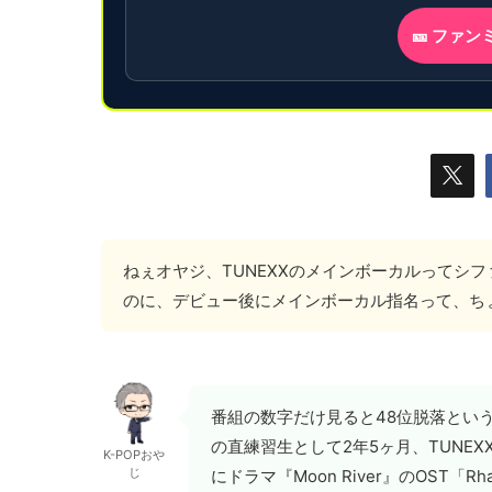
🎫 ファ
ねぇオヤジ、TUNEXXのメインボーカルってシ
のに、デビュー後にメインボーカル指名って、ち
番組の数字だけ見ると48位脱落とい
の直練習生として2年5ヶ月、TUNE
K-POPおや
じ
にドラマ『Moon River』のOST