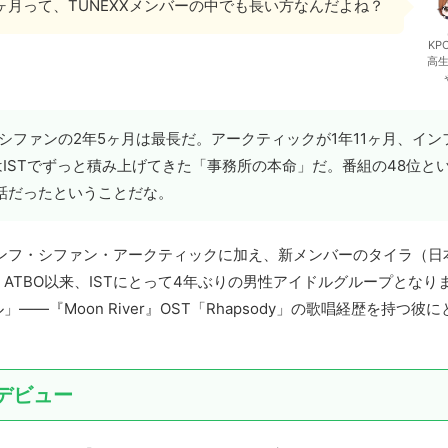
ヶ月って、TUNEXXメンバーの中でも長い方なんだよね？
KP
高
、シファンの2年5ヶ月は最長だ。アークティックが1年11ヶ月、イン
はISTでずっと積み上げてきた「事務所の本命」だ。番組の48位と
の話だったということだな。
・インフ・シファン・アークティックに加え、新メンバーのタイラ（日
TBO以来、ISTにとって4年ぶりの男性アイドルグループとなり
『Moon River』OST「Rhapsody」の歌唱経歴を持つ彼に
格デビュー