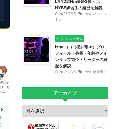
LAND2:N/a最終2位・元
HYBE練習生の経歴を解説
2026/7/25
izna
,
パン・ジ
ミン
K-POPメンバー解説
izna ココ（楢井瑚々）プロ
フィール！身長・年齢やメイ
ンラップ首位・リーダーの経
歴を解説
2026/7/25
izna
,
楢井瑚々
OP女子
生ひーち
ゃん
アーカイブ
ト
前
ば