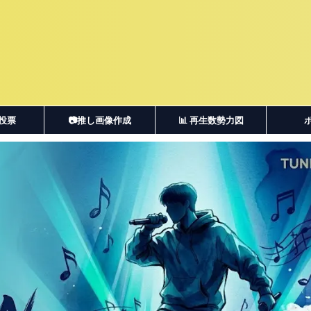
・投票
📷推し画像作成
📊 再生数勢力図