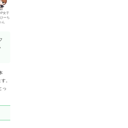
OP女子
生ひーち
ゃん
フ
い
本
ます。
とっ