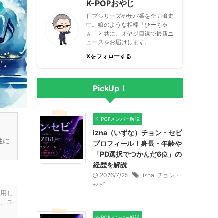
K-POPおやじ
日プシリーズやサバ番を全力追走
中。娘のような相棒「ひーちゃ
ん」と共に、オヤジ目線で最新ニ
ュースをお届けします。
Xをフォローする
PickUp！
K-POPメンバー解説
izna（いずな）チョン・セビ
性に
プロフィール！身長・年齢や
「PD選択でつかんだ6位」の
経歴を解説
2026/7/25
izna
,
チョン・
セビ
利用し
が、ユ
K-POPメンバー解説