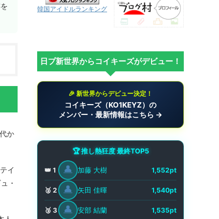
跡を
韓国アイドルランキング
日プ新世界からコイキーズがデビュー！
🎉 新世界からデビュー決定！
コイキーズ（KO1KEYZ）の
メンバー・最新情報はこちら →
時代か
🏆 推し熱狂度 最終TOP5
👤
ーテイ
加藤 大樹
👑 1
1,552pt
ギュ・
👤
矢田 佳暉
🥈 2
1,540pt
👤
安部 結蘭
🥉 3
1,535pt