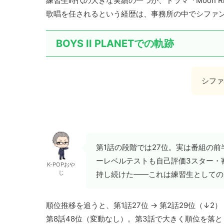
練習生時代の大きな実績の一つが、ドラマ『Moon Ri
歌唱を任されるという経歴は、事務所の中でシファ
BOYS II PLANETでの軌跡
シファ
第1話の段階では27位。実は番組の前
ーレベルテストも自己評価3スター・
K-POPおや
じ
持し続けた——これは練習生としての
順位推移を追うと、第1話27位 → 第2話29位（↓2） →
第8話48位（変動なし）。第3話で大きく順位を落