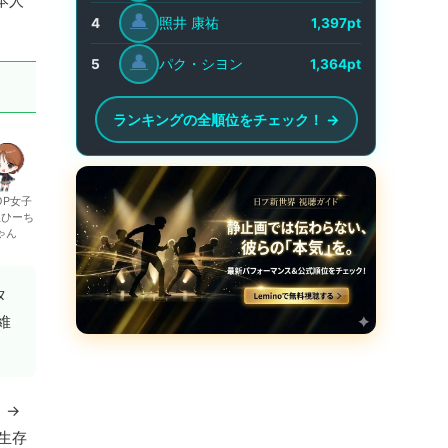
本人
👤
照井 康祐
4
1,397pt
👤
パク・シヨン
5
1,364pt
ランキングの全順位をチェック！ →
OP女子
生ひーち
ゃん
タ
維
 →
生存