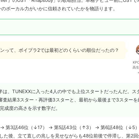
ver』のOST「Rhapsody」の歌唱担当。本格デビュー前にOSTで
ンのボーカル力がいかに信頼されていたかを物語ります。
ンって、ボイプラ2では最初どのくらいの順位だったの？
KP
高
半は、TUNEXXに入った4人の中でも上位スタートだったんだ。ス
審査結果3スター・再評価3スターと、最初から最後まで3スターを
完成度の高さを示す数字だ。
 第3話46位（↓17） → 第5話43位（↑3） → 第6話48位（↓5）
とした後、立て直しの兆しを見せながらも48位前後で停滞し、第2回