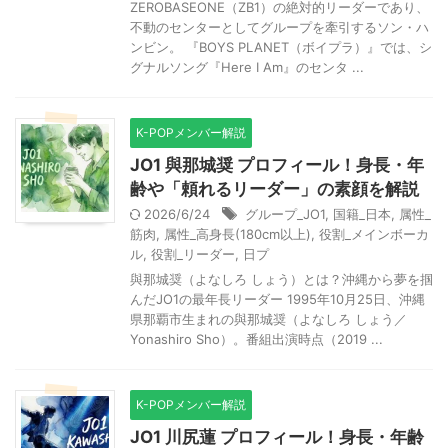
ZEROBASEONE（ZB1）の絶対的リーダーであり、
不動のセンターとしてグループを牽引するソン・ハ
ンビン。 『BOYS PLANET（ボイプラ）』では、シ
グナルソング『Here I Am』のセンタ ...
K-POPメンバー解説
JO1 與那城奨 プロフィール！身長・年
齢や「頼れるリーダー」の素顔を解説
2026/6/24
グループ_JO1
,
国籍_日本
,
属性_
筋肉
,
属性_高身長(180cm以上)
,
役割_メインボーカ
ル
,
役割_リーダー
,
日プ
與那城奨（よなしろ しょう）とは？沖縄から夢を掴
んだJO1の最年長リーダー 1995年10月25日、沖縄
県那覇市生まれの與那城奨（よなしろ しょう／
Yonashiro Sho）。番組出演時点（2019 ...
K-POPメンバー解説
JO1 川尻蓮 プロフィール！身長・年齢