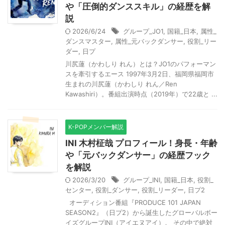
や「圧倒的ダンススキル」の経歴を解
説
2026/6/24
グループ_JO1
,
国籍_日本
,
属性_
ダンスマスター
,
属性_元バックダンサー
,
役割_リー
ダー
,
日プ
川尻蓮（かわしり れん）とは？JO1のパフォーマン
スを牽引するエース 1997年3月2日、福岡県福岡市
生まれの川尻蓮（かわしり れん／Ren
Kawashiri）。番組出演時点（2019年）で22歳と ...
K-POPメンバー解説
INI 木村柾哉 プロフィール！身長・年齢
や「元バックダンサー」の経歴フック
を解説
2026/3/20
グループ_INI
,
国籍_日本
,
役割_
センター
,
役割_ダンサー
,
役割_リーダー
,
日プ2
オーディション番組『PRODUCE 101 JAPAN
SEASON2』（日プ2）から誕生したグローバルボー
イズグループINI（アイエヌアイ）。 その中で絶対