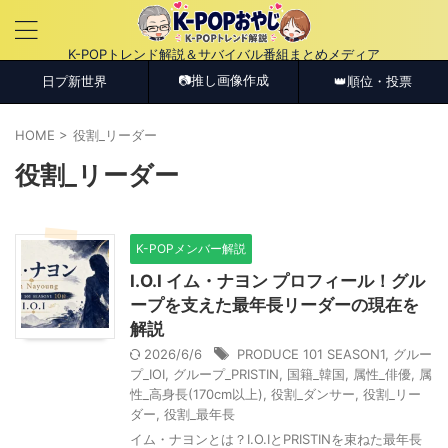
K-POPトレンド解説＆サバイバル番組まとめメディア
📷推し画像作成
日プ新世界
👑順位・投票
HOME
>
役割_リーダー
役割_リーダー
K-POPメンバー解説
I.O.I イム・ナヨン プロフィール！グル
ープを支えた最年長リーダーの現在を
解説
2026/6/6
PRODUCE 101 SEASON1
,
グルー
プ_IOI
,
グループ_PRISTIN
,
国籍_韓国
,
属性_俳優
,
属
性_高身長(170cm以上)
,
役割_ダンサー
,
役割_リー
ダー
,
役割_最年長
イム・ナヨンとは？I.O.IとPRISTINを束ねた最年長