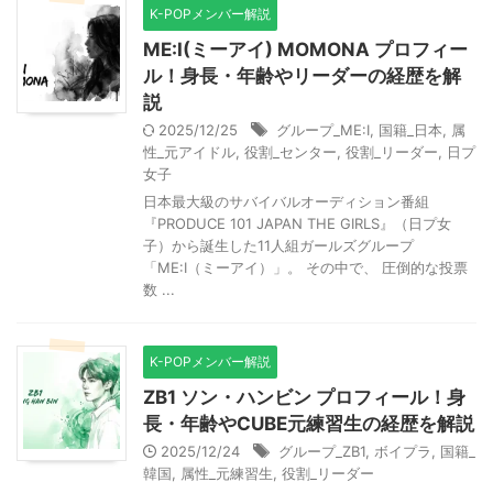
K-POPメンバー解説
ME:I(ミーアイ) MOMONA プロフィー
ル！身長・年齢やリーダーの経歴を解
説
2025/12/25
グループ_ME:I
,
国籍_日本
,
属
性_元アイドル
,
役割_センター
,
役割_リーダー
,
日プ
女子
日本最大級のサバイバルオーディション番組
『PRODUCE 101 JAPAN THE GIRLS』（日プ女
子）から誕生した11人組ガールズグループ
「ME:I（ミーアイ）」。 その中で、 圧倒的な投票
数 ...
K-POPメンバー解説
ZB1 ソン・ハンビン プロフィール！身
長・年齢やCUBE元練習生の経歴を解説
2025/12/24
グループ_ZB1
,
ボイプラ
,
国籍_
韓国
,
属性_元練習生
,
役割_リーダー