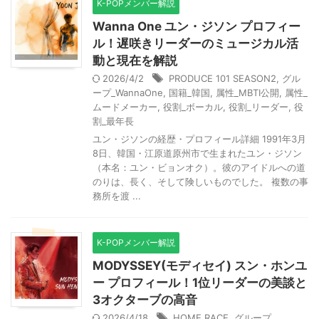
K-POPメンバー解説
Wanna One ユン・ジソン プロフィー
ル！遅咲きリーダーのミュージカル活
動と現在を解説
2026/4/2
PRODUCE 101 SEASON2
,
グル
ープ_WannaOne
,
国籍_韓国
,
属性_MBTI公開
,
属性_
ムードメーカー
,
役割_ボーカル
,
役割_リーダー
,
役
割_最年長
ユン・ジソンの経歴・プロフィール詳細 1991年3月
8日、韓国・江原道原州市で生まれたユン・ジソン
（本名：ユン・ビョンオク）。彼のアイドルへの道
のりは、長く、そして険しいものでした。 複数の事
務所を渡 ...
K-POPメンバー解説
MODYSSEY(モディセイ) スン・ホンユ
ー プロフィール！1位リーダーの美談と
3オクターブの高音
2026/4/18
HOME RACE
,
グループ