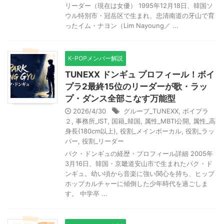
リーダー（現在は女優） 1995年12月18日、韓国ソ
ウル特別市・冠岳区で生まれ、忠清南道の牙山で育
ったイム・ナヨン（Lim Nayoung／ ...
K-POPメンバー解説
TUNEXX ドンギュ プロフィール！ボイ
プラ2最終15位のリーダーが歌・ラッ
プ・ダンス全部こなす万能型
2026/4/30
グループ_TUNEXX
,
ボイプラ
２
,
事務所_IST
,
国籍_韓国
,
属性_MBTI公開
,
属性_高
身長(180cm以上)
,
役割_メインボーカル
,
役割_ラッ
パー
,
役割_リーダー
パク・ドンギュの経歴・プロフィール詳細 2005年
3月16日、韓国・京畿道安山市で生まれたパク・ド
ンギュ。幼い頃から音楽に強い関心を持ち、ヒップ
ホップカルチャーに傾倒した少年時代を過ごしま
す。 中学卒 ...