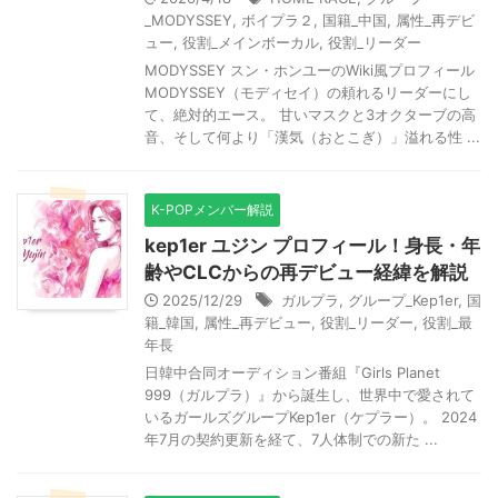
_MODYSSEY
,
ボイプラ２
,
国籍_中国
,
属性_再デビ
ュー
,
役割_メインボーカル
,
役割_リーダー
MODYSSEY スン・ホンユーのWiki風プロフィール
MODYSSEY（モディセイ）の頼れるリーダーにし
て、絶対的エース。 甘いマスクと3オクターブの高
音、そして何より「漢気（おとこぎ）」溢れる性 ...
K-POPメンバー解説
kep1er ユジン プロフィール！身長・年
齢やCLCからの再デビュー経緯を解説
2025/12/29
ガルプラ
,
グループ_Kep1er
,
国
籍_韓国
,
属性_再デビュー
,
役割_リーダー
,
役割_最
年長
日韓中合同オーディション番組『Girls Planet
999（ガルプラ）』から誕生し、世界中で愛されて
いるガールズグループKep1er（ケプラー）。 2024
年7月の契約更新を経て、7人体制での新た ...