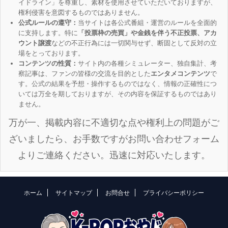
イドライン」を尊重し、素材を使用させていただいておりますが、
権利侵害を意図するものではありません。
公式ルールの遵守：
当サイトは各公式番組・運営のルールを全面的
に支持します。特に
「投票枠の売買」や金銭を伴う不正投票、アカ
ウント譲渡
などの不正行為には一切関与せず、断固として反対の立
場をとっております。
コンテンツの性質：
サイト内の各種シミュレーター、独自集計、考
察記事は、ファンの皆様の交流を目的とした
エンタメコンテンツ
で
す。公式の結果を予想・操作するものではなく、情報の正確性につ
いては万全を期しておりますが、その内容を保証するものではあり
ません。
万が一、掲載内容に不適切な点や権利上の問題がご
ざいましたら、お手数ですがお問い合わせフォーム
よりご連絡ください。迅速に対応いたします。
ホーム
サイトマップ
お問合せ
プライバシーポリシー