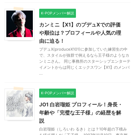
K-POPメンバー解説
カンミニ【X1】のプデュXでの評価
や順位は？プロフィールや人気の理
由に迫る！
プデュX(produceX101)に参加していた練習生の中
で、スタイルが抜群で例えるなら王子様のようなカ
ンミニさん。 同じ事務所のスターシップエンターテ
イメントからは同じくエックスワン【X1】のメンバ
...
K-POPメンバー解説
JO1 白岩瑠姫 プロフィール！身長・
年齢や「完璧な王子様」の経歴を解
説
白岩瑠姫（しろいわ るき）とは？10年超の下積み