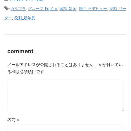
-
ガルプラ
,
グループ_Kep1er
,
国籍_韓国
,
属性_再デビュー
,
役割_リー
ダー
,
役割_最年長
comment
メールアドレスが公開されることはありません。
※
が付いてい
る欄は必須項目です
名前
※