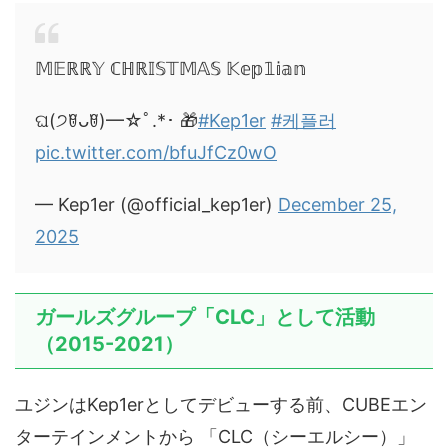
𝕄𝔼ℝℝ𝕐 ℂℍℝ𝕀𝕊𝕋𝕄𝔸𝕊 𝕂𝕖𝕡𝟙𝕚𝕒𝕟
ଘ(੭ꆤᴗꆤ)━☆ﾟ.*･ 🎁
#Kep1er
#케플러
pic.twitter.com/bfuJfCz0wO
— Kep1er (@official_kep1er)
December 25,
2025
ガールズグループ「CLC」として活動
（2015-2021）
ユジンはKep1erとしてデビューする前、CUBEエン
ターテインメントから 「CLC（シーエルシー）」