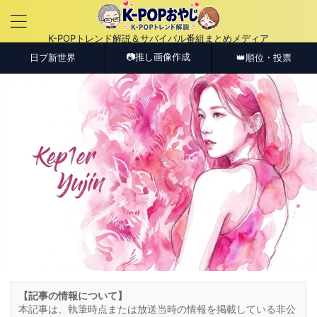
K-POPトレンド解説＆サバイバル番組まとめメディア
📷推し画像作成
日プ新世界
👑順位・投票
【記事の情報について】
本記事は、執筆時点または放送当時の情報を掲載している非公