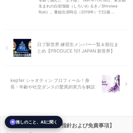
を経て掴んだ「王子様」 1997年11月19日、東京都
生まれの白岩瑠姫（しろいわ るき／Shiroiwa
Ruki）。番組出演時点（2019年）で22歳 ...
日プ新世界 練習生メンバー一覧＆順位ま
とめ【PRODUCE 101 JAPAN 新世界】
kep1er シャオティン プロフィール！身
長・年齢や社交ダンスの驚異的実力を解説
【当サイトの運営指針および免責事項】