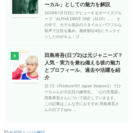
ーカル」としての魅力を解説
2026年1月12日にデビューするボーイズグル
ープ「ALPHA DRIVE ONE（ALD1）」。 そ
の中で、モデル並みのスタイルとパワフルな
歌声で注目を集め、最終順位4位にランクイ
ンしたのがキム・ゴ ...
田島将吾(日プ2)は元ジャニーズ？
3
人気・実力を兼ね備える彼の魅力
とプロフィール、過去や活躍を紹
介
日プ2（Produce101 Japan Season2）でひ
ーちゃんが大注目の練習生、「心の充電器」
田島将吾さんについて紹介していきます。
この記事はこんな方におすすめ 田島将吾さ
んの日プ２(pro ...
-
K-POPメンバー解説