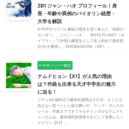
ZB1 ジャン・ハオ プロフィール！身
長・年齢や異例のバイオリン経歴・
大学を解説
K-POPサバイバル番組の歴史を塗り替えた「奇跡の
センター」、ジャン・ハオ。 『BOYS PLANET（ボ
イプラ）』で外国人練習生として史上初めて最終順
位1位を獲得し、ZEROBASEONE（ZB1） ...
K-POPメンバー解説
ナムドヒョン【X1】が人気の理由
は？作曲も出来る天才中学生の魅力
に迫る！
プデュX出場時点で練習生期間は５か月。そうとは
思えない堂々とした振る舞いや、ラップ・ダンスの
レベル、作曲までできてマルチリンガルなナムドヒ
ョンさんは、最終国民投票第８位として見事にエッ
クスワン【X1】 ...