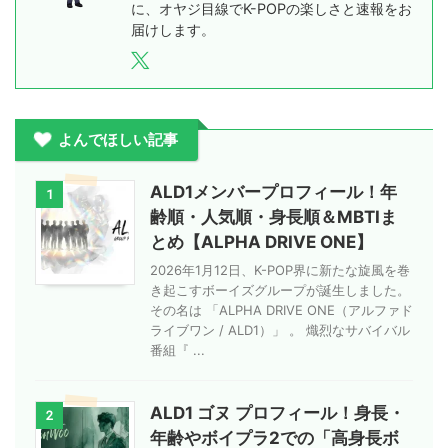
に、オヤジ目線でK-POPの楽しさと速報をお
届けします。
よんでほしい記事
ALD1メンバープロフィール！年
1
齢順・人気順・身長順＆MBTIま
とめ【ALPHA DRIVE ONE】
2026年1月12日、K-POP界に新たな旋風を巻
き起こすボーイズグループが誕生しました。
その名は 「ALPHA DRIVE ONE（アルファド
ライブワン / ALD1）」 。 熾烈なサバイバル
番組『 ...
ALD1 ゴヌ プロフィール！身長・
2
年齢やボイプラ2での「高身長ボ