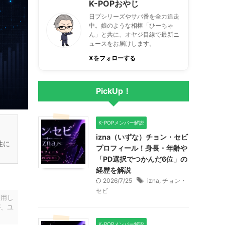
K-POPおやじ
日プシリーズやサバ番を全力追走
中。娘のような相棒「ひーちゃ
ん」と共に、オヤジ目線で最新ニ
ュースをお届けします。
Xをフォローする
PickUp！
K-POPメンバー解説
izna（いずな）チョン・セビ
性に
プロフィール！身長・年齢や
「PD選択でつかんだ6位」の
経歴を解説
2026/7/25
izna
,
チョン・
セビ
利用し
が、ユ
K-POPメンバー解説