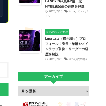
LAND2:N/a最終2位・元
HYBE練習生の経歴を解説
2026/7/25
izna
,
パン・ジ
ミン
K-POPメンバー解説
izna ココ（楢井瑚々）プロ
フィール！身長・年齢やメイ
ンラップ首位・リーダーの経
歴を解説
2026/7/25
izna
,
楢井瑚々
アーカイブ