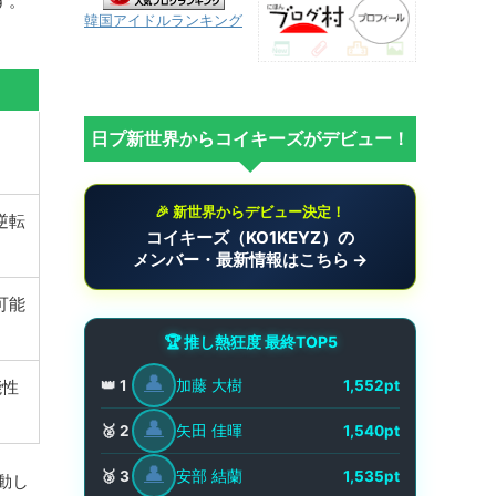
す。
韓国アイドルランキング
日プ新世界からコイキーズがデビュー！
🎉 新世界からデビュー決定！
逆転
コイキーズ（KO1KEYZ）の
メンバー・最新情報はこちら →
可能
🏆 推し熱狂度 最終TOP5
👤
加藤 大樹
能性
👑 1
1,552pt
👤
矢田 佳暉
🥈 2
1,540pt
👤
安部 結蘭
🥉 3
1,535pt
動し