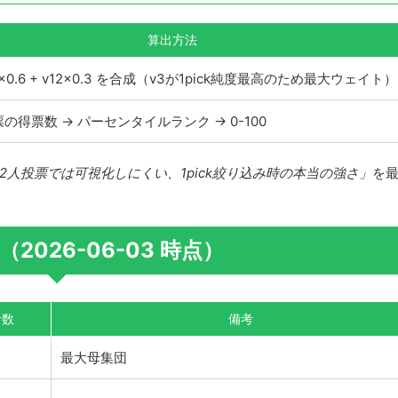
算出方法
 v6×0.6 + v12×0.3 を合成（v3が1pick純度最高のため最大ウェイト）
の得票数 → パーセンタイルランク → 0-100
12人投票では可視化しにくい、1pick絞り込み時の本当の強さ」
を
2026-06-03 時点）
者数
備考
最大母集団