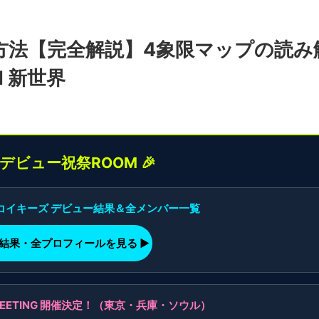
出方法【完全解説】4象限マップの読み
N 新世界
界デビュー祝祭ROOM 🎉
】コイキーズ デビュー結果＆全メンバー一覧
ー結果・全プロフィールを見る ▶
AN MEETING 開催決定！（東京・兵庫・ソウル）