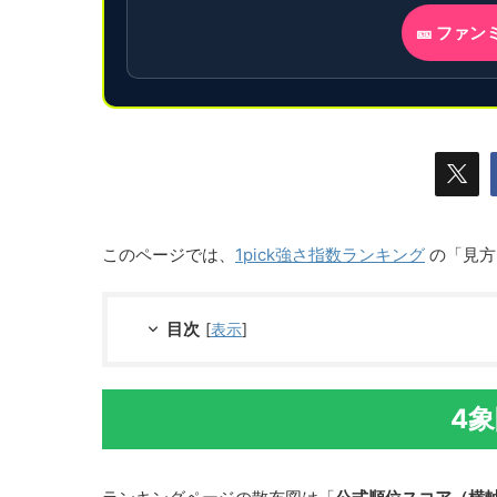
🎫 ファ
このページでは、
1pick強さ指数ランキング
の「見方
目次
[
表示
]
4