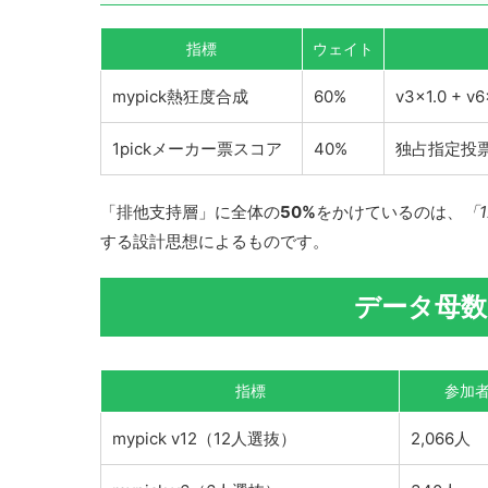
指標
ウェイト
mypick熱狂度合成
60%
v3×1.0 +
1pickメーカー票スコア
40%
独占指定投票
「排他支持層」に全体の
50%
をかけているのは、
「
する設計思想によるものです。
データ母数（
指標
参加
mypick v12（12人選抜）
2,066人