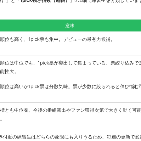
軸）
」と「
1pick強さ指数（縦軸）
」の2軸で練習生を分類していま
意味
順位も高く、1pick票も集中。デビューの最有力候補。
順位は中位でも、1pick票が突出して集まっている。票絞り込みで
能性大。
順位は高いが1pick票は分散気味。票が少数に絞られると伸び悩む
標とも中位圏。今後の番組露出やファン獲得次第で大きく動く可
。
界付近の練習生はどちらの象限にも入りうるため、毎週の更新で変