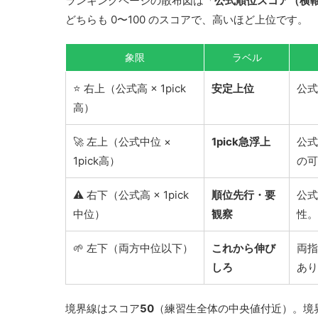
ランキングページの散布図は「
公式順位スコア（横
どちらも 0〜100 のスコアで、高いほど上位です。
象限
ラベル
⭐ 右上（公式高 × 1pick
安定上位
公式
高）
🚀 左上（公式中位 ×
1pick急浮上
公式
1pick高）
の可
⚠️ 右下（公式高 × 1pick
順位先行・要
公式
中位）
観察
性。
🌱 左下（両方中位以下）
これから伸び
両指
しろ
あり
境界線はスコア
50
（練習生全体の中央値付近）。境