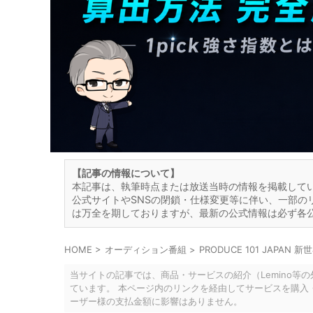
【記事の情報について】
本記事は、執筆時点または放送当時の情報を掲載して
公式サイトやSNSの閉鎖・仕様変更等に伴い、一部の
は万全を期しておりますが、最新の公式情報は必ず各
HOME
>
オーディション番組
>
PRODUCE 101 JAPAN 新
当サイトの記事では、商品・サービスの紹介（Lemino等
ています。 本ページ内のリンクを経由してサービスを購入
ーザー様の支払金額に影響はありません。