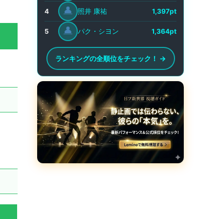
👤
照井 康祐
4
1,397pt
👤
パク・シヨン
5
1,364pt
ランキングの全順位をチェック！ →