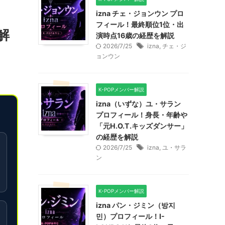
izna チェ・ジョンウン プロ
フィール！最終順位1位・出
解
演時点16歳の経歴を解説
2026/7/25
izna
,
チェ・ジ
ョンウン
K-POPメンバー解説
izna（いずな）ユ・サラン
プロフィール！身長・年齢や
「元H.O.T.キッズダンサー」
の経歴を解説
2026/7/25
izna
,
ユ・サラ
ン
K-POPメンバー解説
izna パン・ジミン（방지
민）プロフィール！I-