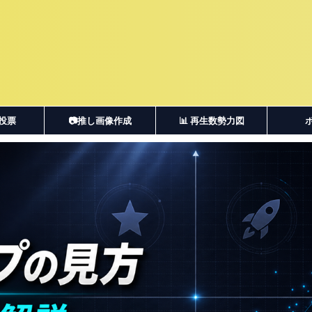
・投票
📷推し画像作成
📊 再生数勢力図