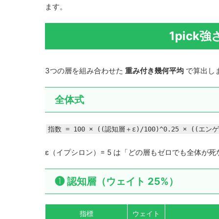
ます。
1pic
3つの層を組み合わせた
重み付き幾何平均
で算出しま
全体式
指数 = 100 × ((認知層＋ε)/100)^0.25 × ((エン
ε（イプシロン）= 5 は「どの層もゼロでも全体が
❶ 認知層（ウェイト 25%）
指標
ウェイト