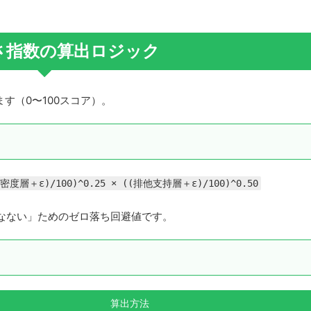
k強さ指数の算出ロジック
す（0〜100スコア）。
ゲ密度層＋ε)/100)^0.25 × ((排他支持層＋ε)/100)^0.50
死なない」ためのゼロ落ち回避値です。
算出方法