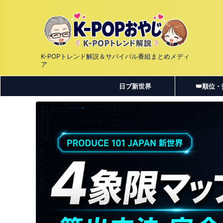
K-POPトレンド解説＆サバイバル番組まとめメディ
ア
日プ新世界
👑順位