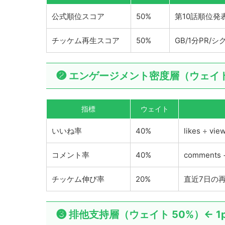
公式順位スコア
50%
第10話順位発
チッケム再生スコア
50%
GB/1分PR/
❷ エンゲージメント密度層（ウェイト
指標
ウェイト
いいね率
40%
likes ÷ 
コメント率
40%
comments
チッケム伸び率
20%
直近7日の再
❸ 排他支持層（ウェイト 50%）← 1