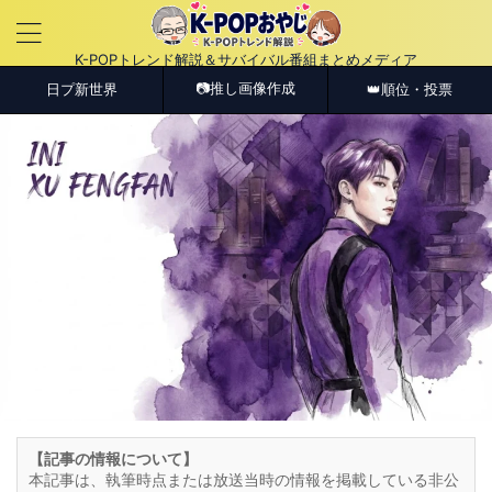
K-POPトレンド解説＆サバイバル番組まとめメディア
📷推し画像作成
日プ新世界
👑順位・投票
【記事の情報について】
本記事は、執筆時点または放送当時の情報を掲載している非公