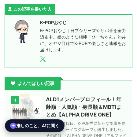
この記事を書いた人
K-POPおやじ
K-POPおやじ｜日プシリーズやサバ番を全力
追走中。娘のような相棒「ひーちゃん」と共
に、オヤジ目線でK-POPの楽しさと速報をお
届けします。
よんでほしい記事
ALD1メンバープロフィール！年
1
齢順・人気順・身長順＆MBTIま
とめ【ALPHA DRIVE ONE】
2026年1月12日、K-POP界に新たな旋風を巻
き起こすボーイズグループが誕生しました。
その名は 「ALPHA DRIVE ONE（アルファド