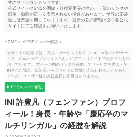
式のファンコンテンツです。
公式サイトやSNSの閉鎖・仕様変更等に伴い、一部のリンクや
画像・動画が正しく表示されない場合があります。情報の正確
性には万全を期しておりますが、最新の公式情報は必ず各公式
サイトにてご確認をお願いいたします。
HOME
>
K-POPメンバー解説
>
当サイトの記事では、商品・サービスの紹介（Lemino等の外部サー
ビス、Amazonアソシエイト含む）にアフィリエイトプログラムを利
用しています。 本ページ内のリンクを経由してサービスを購入・契
約された場合、広告主から当サイトに報酬が支払われることがあり
ますが、ユーザー様の支払金額に影響はありません。
K-POPメンバー解説
INI 許豊凡（フェンファン）プロフ
ィール！身長・年齢や「慶応卒のマ
ルチリンガル」の経歴を解説
2026年3月20日