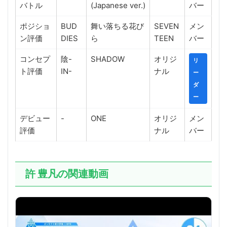
バトル
(Japanese ver.)
バー
ポジショ
BUD
舞い落ちる花び
SEVEN
メン
ン評価
DIES
ら
TEEN
バー
コンセプ
陰-
SHADOW
オリジ
リ
ト評価
IN-
ナル
ー
ダ
ー
デビュー
-
ONE
オリジ
メン
評価
ナル
バー
許 豊凡の関連動画