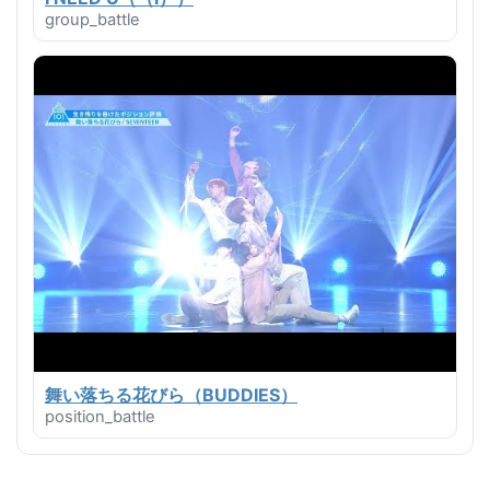
group_battle
舞い落ちる花びら（BUDDIES）
position_battle