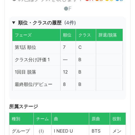
●F
順位・クラスの履歴
(4件)
フェーズ
順位
クラス
辞退/脱落
第1話 順位
7
C
クラス分け評価 1
—
B
1回目 脱落
12
B
最終順位/デビュー
8
B
所属ステージ
種別
チーム
曲
原曲
役割
グループ
（I）
I NEED U
BTS
メン