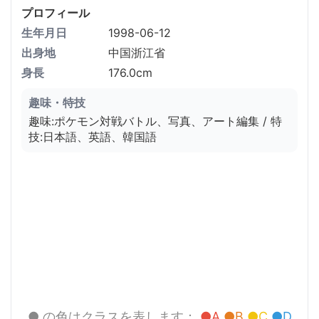
プロフィール
生年月日
1998-06-12
出身地
中国浙江省
身長
176.0cm
趣味・特技
趣味:ポケモン対戦バトル、写真、アート編集 / 特
技:日本語、英語、韓国語
● の色はクラスを表します：
●A
●B
●C
●D