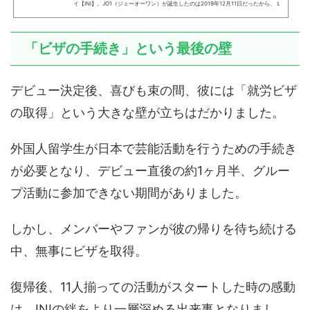
イ【INI】。JO1（ジェーオーワン）が誕生したのは2019年12月11日だったから、１
年半ぶりにって感じだね。私が韓流ブログを始めるきっかけになったプデュシリー
ズの第6弾である、日プ2から誕生したアイエヌアイ【INI】のメンバー11人は2021
年の年末にデビューが決まっているそうです。この記事はこんな方におすすめ アイ
「ビザの手続き」という最後の壁
エヌアイ【INI】メンバーの顔と名前を覚えたい方 日プ2(Pr...
デビュー決定後、喜びも束の間、彼には「就労ビザ
の取得」という大きな壁が立ちはだかりました。
外国人留学生が日本で芸能活動を行うための手続き
が必要となり、デビュー直後の約1ヶ月半、グルー
プ活動に参加できない期間がありました。
しかし、メンバーやファンが彼の帰りを待ち続ける
中、無事にビザを取得。
復帰後、11人揃っての活動がスタートした時の感動
は、INIの絆をより一層深める出来事となりまし