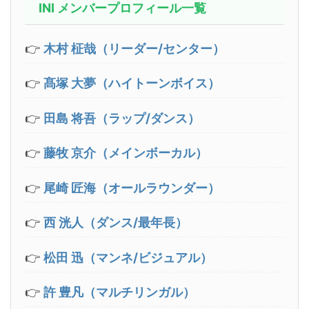
INI メンバープロフィール一覧
👉
木村 柾哉（リーダー/センター）
👉
髙塚 大夢（ハイトーンボイス）
👉
田島 将吾（ラップ/ダンス）
👉
藤牧 京介（メインボーカル）
👉
尾崎 匠海（オールラウンダー）
👉
西 洸人（ダンス/最年長）
👉
松田 迅（マンネ/ビジュアル）
👉
許 豊凡（マルチリンガル）