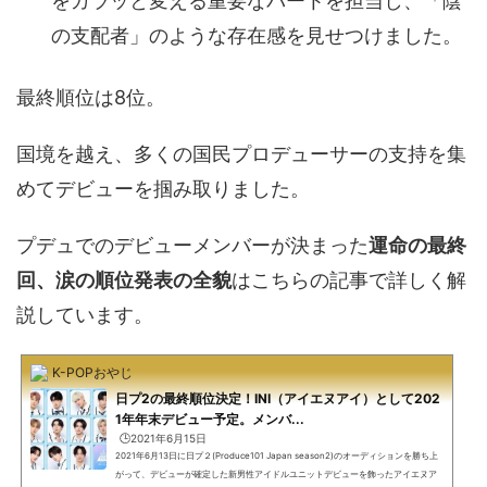
をガラッと変える重要なパートを担当し、「陰
の支配者」のような存在感を見せつけました。
最終順位は8位。
国境を越え、多くの国民プロデューサーの支持を集
めてデビューを掴み取りました。
プデュでのデビューメンバーが決まった
運命の最終
回、涙の順位発表の全貌
はこちらの記事で詳しく解
説しています。
K-POPおやじ
日プ2の最終順位決定！INI（アイエヌアイ）として202
1年年末デビュー予定。メンバ...
🕒️2021年6月15日
2021年6月13日に日プ２(Produce101 Japan season2)のオーディションを勝ち上
がって、デビューが確定した新男性アイドルユニットデビューを飾ったアイエヌア