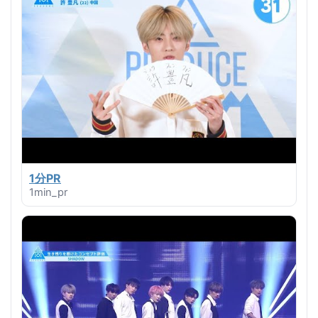
1分PR
1min_pr