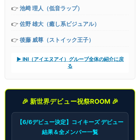
👉
池﨑 理人（低音ラップ）
👉
佐野 雄大（癒し系ビジュアル）
👉
後藤 威尊（ストイック王子）
▶ INI（アイエヌアイ）グループ全体の紹介に戻
る
🎉 新世界デビュー祝祭ROOM 🎉
【6/6デビュー決定】コイキーズ デビュー
結果＆全メンバー一覧