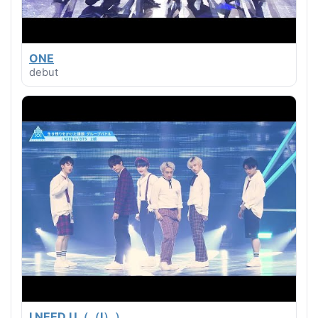
ONE
debut
I NEED U（（I））