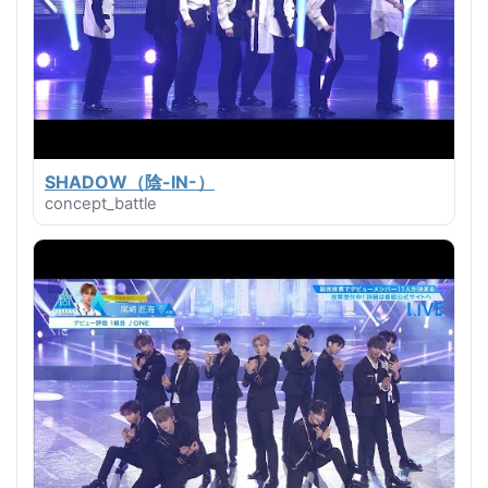
SHADOW（陰-IN-）
concept_battle