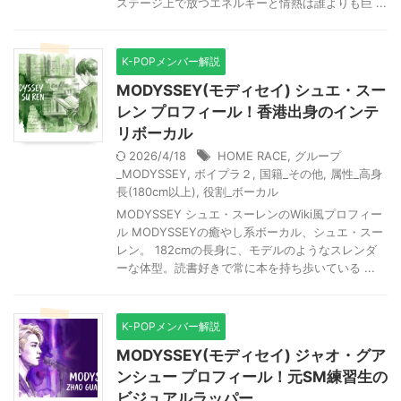
ステージ上で放つエネルギーと情熱は誰よりも巨 ...
K-POPメンバー解説
MODYSSEY(モディセイ) シュエ・スー
レン プロフィール！香港出身のインテ
リボーカル
2026/4/18
HOME RACE
,
グループ
_MODYSSEY
,
ボイプラ２
,
国籍_その他
,
属性_高身
長(180cm以上)
,
役割_ボーカル
MODYSSEY シュエ・スーレンのWiki風プロフィー
ル MODYSSEYの癒やし系ボーカル、シュエ・スー
レン。 182cmの長身に、モデルのようなスレンダ
ーな体型。読書好きで常に本を持ち歩いている ...
K-POPメンバー解説
MODYSSEY(モディセイ) ジャオ・グア
ンシュー プロフィール！元SM練習生の
ビジュアルラッパー