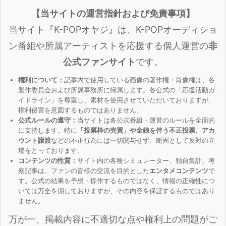
【当サイトの運営指針および免責事項】
当サイト『K-POPオヤジ』は、K-POPオーディショ
ン番組や所属アーティストを応援する個人運営の
非
公式ファンサイト
です。
権利について：
記事内で使用している画像の著作権・肖像権は、各
製作委員会および所属事務所に帰属します。各公式の「応援活動ガ
イドライン」を尊重し、素材を使用させていただいておりますが、
権利侵害を意図するものではありません。
公式ルールの遵守：
当サイトは各公式番組・運営のルールを全面的
に支持します。特に
「投票枠の売買」や金銭を伴う不正投票、アカ
ウント譲渡
などの不正行為には一切関与せず、断固として反対の立
場をとっております。
コンテンツの性質：
サイト内の各種シミュレーター、独自集計、考
察記事は、ファンの皆様の交流を目的とした
エンタメコンテンツ
で
す。公式の結果を予想・操作するものではなく、情報の正確性につ
いては万全を期しておりますが、その内容を保証するものではあり
ません。
万が一、掲載内容に不適切な点や権利上の問題がご