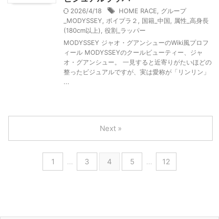
2026/4/18
HOME RACE
,
グループ
_MODYSSEY
,
ボイプラ２
,
国籍_中国
,
属性_高身長
(180cm以上)
,
役割_ラッパー
MODYSSEY ジャオ・グアンシューのWiki風プロフ
ィール MODYSSEYのクールビューティー、ジャ
オ・グアンシュー。 一見すると近寄りがたいほどの
整ったビジュアルですが、実は愛称が「リンリン」
...
Next »
1
…
3
4
5
…
12