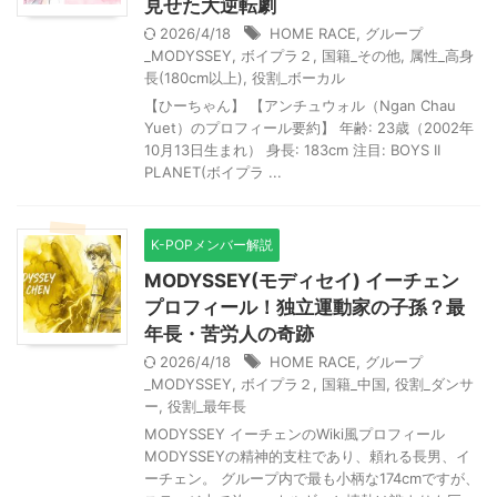
見せた大逆転劇
2026/4/18
HOME RACE
,
グループ
_MODYSSEY
,
ボイプラ２
,
国籍_その他
,
属性_高身
長(180cm以上)
,
役割_ボーカル
【ひーちゃん】 【アンチュウォル（Ngan Chau
Yuet）のプロフィール要約】 年齢: 23歳（2002年
10月13日生まれ） 身長: 183cm 注目: BOYS II
PLANET(ボイプラ ...
K-POPメンバー解説
MODYSSEY(モディセイ) イーチェン
プロフィール！独立運動家の子孫？最
年長・苦労人の奇跡
2026/4/18
HOME RACE
,
グループ
_MODYSSEY
,
ボイプラ２
,
国籍_中国
,
役割_ダンサ
ー
,
役割_最年長
MODYSSEY イーチェンのWiki風プロフィール
MODYSSEYの精神的支柱であり、頼れる長男、イ
ーチェン。 グループ内で最も小柄な174cmですが、