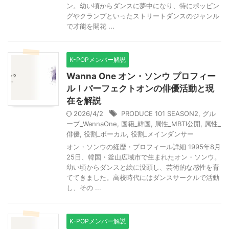
ン。幼い頃からダンスに夢中になり、特にポッピン
グやクランプといったストリートダンスのジャンル
で才能を開花 ...
K-POPメンバー解説
Wanna One オン・ソンウ プロフィー
ル！パーフェクトオンの俳優活動と現
在を解説
2026/4/2
PRODUCE 101 SEASON2
,
グル
ープ_WannaOne
,
国籍_韓国
,
属性_MBTI公開
,
属性_
俳優
,
役割_ボーカル
,
役割_メインダンサー
オン・ソンウの経歴・プロフィール詳細 1995年8月
25日、韓国・釜山広域市で生まれたオン・ソンウ。
幼い頃からダンスと絵に没頭し、芸術的な感性を育
ててきました。高校時代にはダンスサークルで活動
し、その ...
K-POPメンバー解説