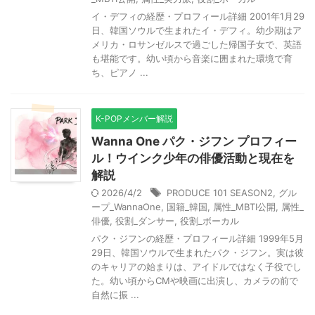
イ・デフィの経歴・プロフィール詳細 2001年1月29
日、韓国ソウルで生まれたイ・デフィ。幼少期はア
メリカ・ロサンゼルスで過ごした帰国子女で、英語
も堪能です。幼い頃から音楽に囲まれた環境で育
ち、ピアノ ...
K-POPメンバー解説
Wanna One パク・ジフン プロフィー
ル！ウインク少年の俳優活動と現在を
解説
2026/4/2
PRODUCE 101 SEASON2
,
グル
ープ_WannaOne
,
国籍_韓国
,
属性_MBTI公開
,
属性_
俳優
,
役割_ダンサー
,
役割_ボーカル
パク・ジフンの経歴・プロフィール詳細 1999年5月
29日、韓国ソウルで生まれたパク・ジフン。実は彼
のキャリアの始まりは、アイドルではなく子役でし
た。幼い頃からCMや映画に出演し、カメラの前で
自然に振 ...