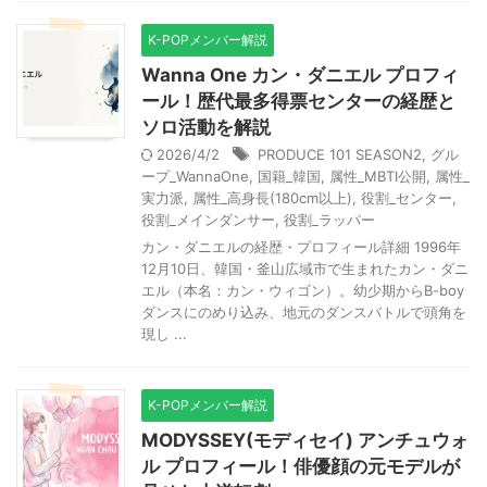
K-POPメンバー解説
Wanna One カン・ダニエル プロフィ
ール！歴代最多得票センターの経歴と
ソロ活動を解説
2026/4/2
PRODUCE 101 SEASON2
,
グル
ープ_WannaOne
,
国籍_韓国
,
属性_MBTI公開
,
属性_
実力派
,
属性_高身長(180cm以上)
,
役割_センター
,
役割_メインダンサー
,
役割_ラッパー
カン・ダニエルの経歴・プロフィール詳細 1996年
12月10日、韓国・釜山広域市で生まれたカン・ダニ
エル（本名：カン・ウィゴン）。幼少期からB-boy
ダンスにのめり込み、地元のダンスバトルで頭角を
現し ...
K-POPメンバー解説
MODYSSEY(モディセイ) アンチュウォ
ル プロフィール！俳優顔の元モデルが