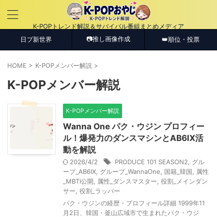
K-POPトレンド解説＆サバイバル番組まとめメディア
📷推し画像作成
日プ新世界
👑順位・投票
HOME
>
K-POPメンバー解説
>
K-POPメンバー解説
K-POPメンバー解説
Wanna One パク・ウジン プロフィー
ル！爆発力のダンスマシンとAB6IX活
動を解説
2026/4/2
PRODUCE 101 SEASON2
,
グル
ープ_AB6IX
,
グループ_WannaOne
,
国籍_韓国
,
属性
_MBTI公開
,
属性_ダンスマスター
,
役割_メインダン
サー
,
役割_ラッパー
パク・ウジンの経歴・プロフィール詳細 1999年11
月2日、韓国・釜山広域市で生まれたパク・ウジ