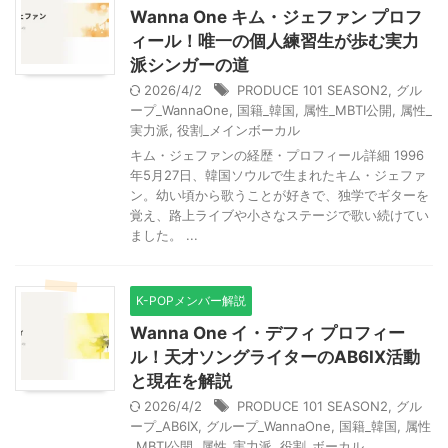
Wanna One キム・ジェファン プロフ
ィール！唯一の個人練習生が歩む実力
派シンガーの道
2026/4/2
PRODUCE 101 SEASON2
,
グル
ープ_WannaOne
,
国籍_韓国
,
属性_MBTI公開
,
属性_
実力派
,
役割_メインボーカル
キム・ジェファンの経歴・プロフィール詳細 1996
年5月27日、韓国ソウルで生まれたキム・ジェファ
ン。幼い頃から歌うことが好きで、独学でギターを
覚え、路上ライブや小さなステージで歌い続けてい
ました。 ...
K-POPメンバー解説
Wanna One イ・デフィ プロフィー
ル！天才ソングライターのAB6IX活動
と現在を解説
2026/4/2
PRODUCE 101 SEASON2
,
グル
ープ_AB6IX
,
グループ_WannaOne
,
国籍_韓国
,
属性
_MBTI公開
,
属性_実力派
,
役割_ボーカル