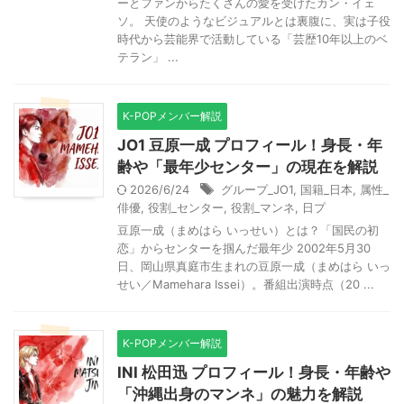
ーとファンからたくさんの愛を受けたカン・イェ
ソ。 天使のようなビジュアルとは裏腹に、実は子役
時代から芸能界で活動している「芸歴10年以上のベ
テラン」 ...
K-POPメンバー解説
JO1 豆原一成 プロフィール！身長・年
齢や「最年少センター」の現在を解説
2026/6/24
グループ_JO1
,
国籍_日本
,
属性_
俳優
,
役割_センター
,
役割_マンネ
,
日プ
豆原一成（まめはら いっせい）とは？「国民の初
恋」からセンターを掴んだ最年少 2002年5月30
日、岡山県真庭市生まれの豆原一成（まめはら いっ
せい／Mamehara Issei）。番組出演時点（20 ...
K-POPメンバー解説
INI 松田迅 プロフィール！身長・年齢や
「沖縄出身のマンネ」の魅力を解説