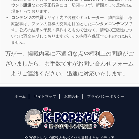
ウント譲渡
などの不正行為には一切関与せず、断固として反対の立
場をとっております。
コンテンツの性質：
サイト内の各種シミュレーター、独自集計、考
察記事は、ファンの皆様の交流を目的とした
エンタメコンテンツ
で
す。公式の結果を予想・操作するものではなく、情報の正確性につ
いては万全を期しておりますが、その内容を保証するものではあり
ません。
万が一、掲載内容に不適切な点や権利上の問題がご
ざいましたら、お手数ですがお問い合わせフォーム
よりご連絡ください。迅速に対応いたします。
ホーム
サイトマップ
お問合せ
プライバシーポリシー
K-POPトレンド解説＆サバイバル番組まとめメディア