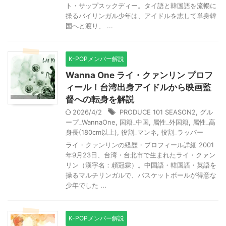
ト・サップスックディー。タイ語と韓国語を流暢に
操るバイリンガル少年は、アイドルを志して単身韓
国へと渡り、 ...
K-POPメンバー解説
Wanna One ライ・クァンリン プロフ
ィール！台湾出身アイドルから映画監
督への転身を解説
2026/4/2
PRODUCE 101 SEASON2
,
グル
ープ_WannaOne
,
国籍_中国
,
属性_外国籍
,
属性_高
身長(180cm以上)
,
役割_マンネ
,
役割_ラッパー
ライ・クァンリンの経歴・プロフィール詳細 2001
年9月23日、台湾・台北市で生まれたライ・クァン
リン（漢字名：頼冠霖）。中国語・韓国語・英語を
操るマルチリンガルで、バスケットボールが得意な
少年でした ...
K-POPメンバー解説