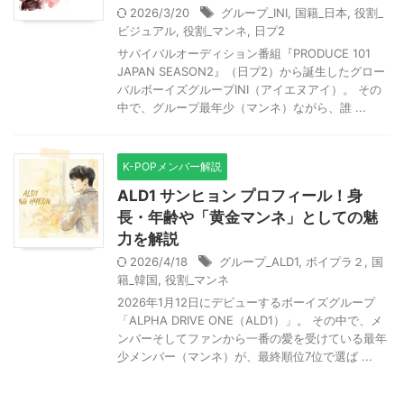
2026/3/20
グループ_INI
,
国籍_日本
,
役割_
ビジュアル
,
役割_マンネ
,
日プ2
サバイバルオーディション番組『PRODUCE 101
JAPAN SEASON2』（日プ2）から誕生したグロー
バルボーイズグループINI（アイエヌアイ）。 その
中で、グループ最年少（マンネ）ながら、誰 ...
K-POPメンバー解説
ALD1 サンヒョン プロフィール！身
長・年齢や「黄金マンネ」としての魅
力を解説
2026/4/18
グループ_ALD1
,
ボイプラ２
,
国
籍_韓国
,
役割_マンネ
2026年1月12日にデビューするボーイズグループ
「ALPHA DRIVE ONE（ALD1）」。 その中で、メ
ンバーそしてファンから一番の愛を受けている最年
少メンバー（マンネ）が、最終順位7位で選ば ...