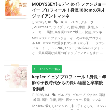
MODYSSEY(モディセイ) ファンジョー
イー プロフィール！身長188cmの秀才
ジャイアントマンネ
2026/4/18
HOME RACE
,
グループ
_MODYSSEY
,
ボイプラ２
,
国籍_中国
,
属性_ムード
メーカー
,
属性_高身長(180cm以上)
,
役割_マンネ
MODYSSEY ファンジョーイーのWiki風プロフィー
ル MODYSSEYの愛されマンネ（末っ子）、ファン
ジョーイー。 188cmというモデル並みのスタイル
と、天真爛漫な笑顔のギャップでファンを虜に ...
K-POPメンバー解説
kep1er イェソ プロフィール！身長・年
齢や子役時代からの長い経歴と卒業後
を解説
2026/1/4
ガルプラ
,
グループ_Kep1er
,
国籍
_韓国
,
属性_俳優
,
属性_再デビュー
,
役割_マンネ
Kep1erの愛らしいマンネ（末っ子）として、メンバ