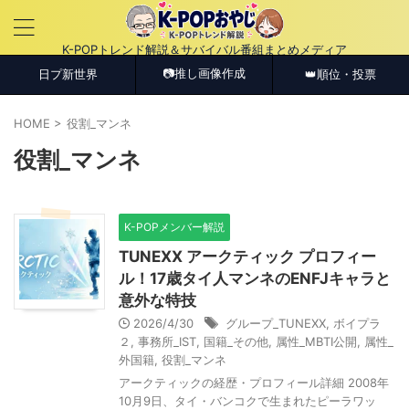
K-POPトレンド解説＆サバイバル番組まとめメディア
📷推し画像作成
日プ新世界
👑順位・投票
HOME
>
役割_マンネ
役割_マンネ
K-POPメンバー解説
TUNEXX アークティック プロフィー
ル！17歳タイ人マンネのENFJキャラと
意外な特技
2026/4/30
グループ_TUNEXX
,
ボイプラ
２
,
事務所_IST
,
国籍_その他
,
属性_MBTI公開
,
属性_
外国籍
,
役割_マンネ
アークティックの経歴・プロフィール詳細 2008年
10月9日、タイ・バンコクで生まれたピーラワッ