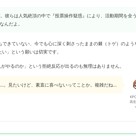
だ。彼らは人気絶頂の中で『投票操作疑惑』により、活動期間を全
なんだよ。
別れもできていない、今でも心に深く刺さったままの棘（トゲ）のよう
見たい」という願いは切実です。
人がやるのか」という拒絶反応が出るのも無理はありません。
…。見たいけど、素直に喜べないってことか。複雑だね…
KP
高