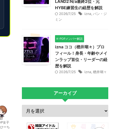
LAND2:N/a最終2位・元
HYBE練習生の経歴を解説
2026/7/25
izna
,
パン・ジ
ミン
K-POPメンバー解説
izna ココ（楢井瑚々）プロ
フィール！身長・年齢やメイ
ンラップ首位・リーダーの経
歴を解説
2026/7/25
izna
,
楢井瑚々
アーカイブ
OP女子
生ひーち