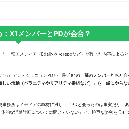
：X1メンバーとPDが会合？
 韓国メディア（EdailyやKorepoなど）が報じた内容による
出統括だったアン・ジュニョンPDが、最近
X1の一部のメンバーたちと会
新しい活動（バラエティやリアリティ番組など）」を一緒にやらな
属事務所はメディアの取材に対し、「PDと会ったのは事実だが、
具体的な活動計画については聞いていない」と、慎重な姿勢を見せ