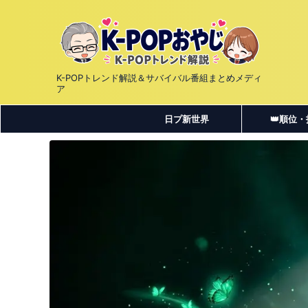
K-POPトレンド解説＆サバイバル番組まとめメディ
ア
日プ新世界
👑順位