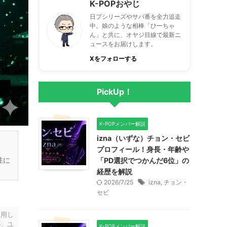
K-POPおやじ
日プシリーズやサバ番を全力追走
中。娘のような相棒「ひーちゃ
ん」と共に、オヤジ目線で最新ニ
ュースをお届けします。
Xをフォローする
PickUp！
K-POPメンバー解説
izna（いずな）チョン・セビ
プロフィール！身長・年齢や
性に
「PD選択でつかんだ6位」の
経歴を解説
2026/7/25
izna
,
チョン・
セビ
利用し
が、ユ
K-POPメンバー解説