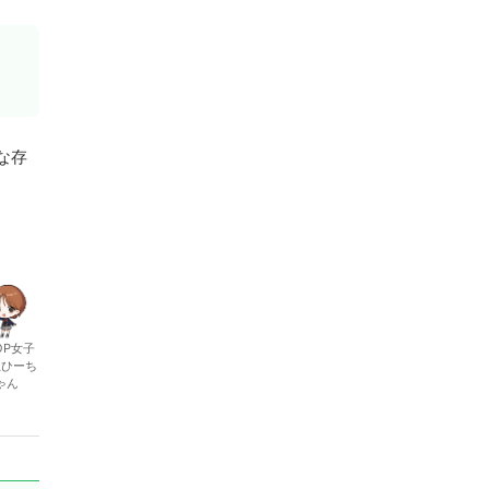
う
な存
OP女子
生ひーち
ゃん