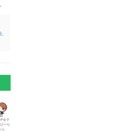
。
ト
OP女子
生ひーち
ゃん