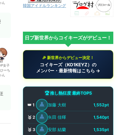
ゃん
韓国アイドルランキング
接
日プ新世界からコイキーズがデビュー！
🎉 新世界からデビュー決定！
コイキーズ（KO1KEYZ）の
OP女子
メンバー・最新情報はこちら →
生ひーち
ゃん
🏆 推し熱狂度 最終TOP5
狂
👤
加藤 大樹
👑 1
1,552pt
👤
矢田 佳暉
🥈 2
1,540pt
👤
安部 結蘭
🥉 3
1,535pt