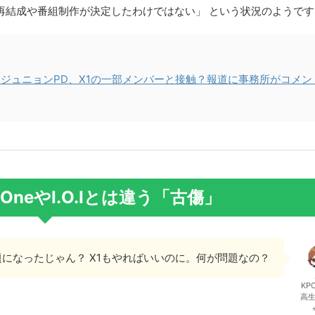
再結成や番組制作が決定したわけではない」 という状況のようです
ン・ジュニョンPD、X1の一部メンバーと接触？報道に事務所がコメン
OneやI.O.Iとは違う「古傷」
話題になったじゃん？ X1もやればいいのに。何が問題なの？
KP
高