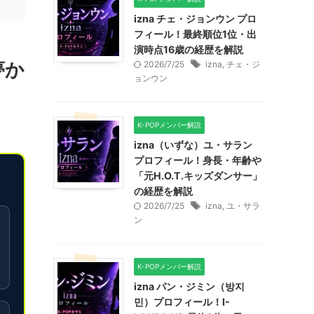
izna チェ・ジョンウン プロ
フィール！最終順位1位・出
演時点16歳の経歴を解説
夢か
2026/7/25
izna
,
チェ・ジ
ョンウン
K-POPメンバー解説
izna（いずな）ユ・サラン
プロフィール！身長・年齢や
「元H.O.T.キッズダンサー」
の経歴を解説
2026/7/25
izna
,
ユ・サラ
ン
K-POPメンバー解説
izna パン・ジミン（방지
민）プロフィール！I-