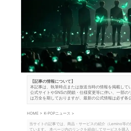
【記事の情報について】
本記事は、執筆時点または放送当時の情報を掲載して
公式サイトやSNSの閉鎖・仕様変更等に伴い、一部の
は万全を期しておりますが、最新の公式情報は必ず各
HOME
>
K-POPニュース
>
当サイトの記事では、商品・サービスの紹介（Lemino等
ています。 本ページ内のリンクを経由してサービスを購入