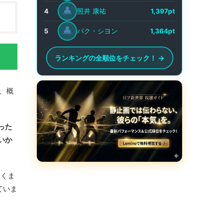
👤
照井 康祐
4
1,397pt
👤
パク・シヨン
5
1,364pt
ランキングの全順位をチェック！ →
と、概
った
いか
あくま
ていま