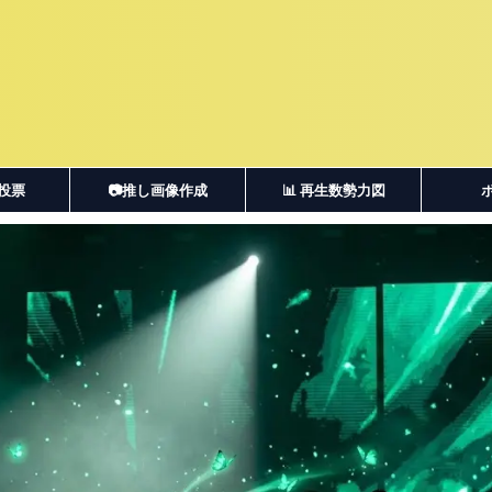
・投票
📷推し画像作成
📊 再生数勢力図