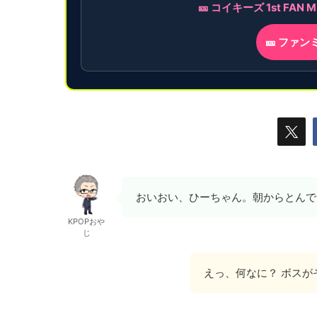
🎫 コイキーズ 1st F
🎫 ファ
おいおい、ひーちゃん。朝からとんで
KPOPおや
じ
えっ、何なに？ ボス