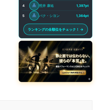
👤
照井 康祐
4
1,397pt
👤
パク・シヨン
5
1,364pt
ランキングの全順位をチェック！ →