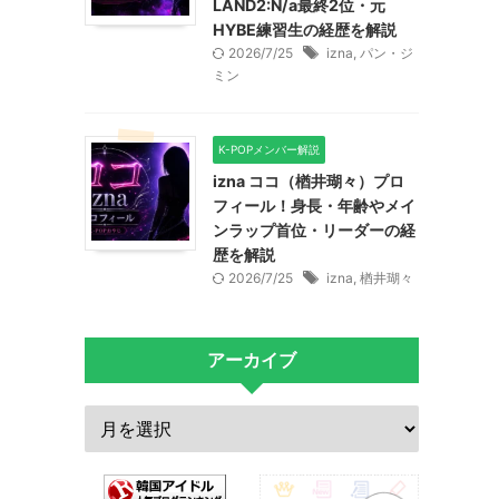
LAND2:N/a最終2位・元
HYBE練習生の経歴を解説
2026/7/25
izna
,
パン・ジ
ミン
K-POPメンバー解説
izna ココ（楢井瑚々）プロ
フィール！身長・年齢やメイ
ンラップ首位・リーダーの経
歴を解説
2026/7/25
izna
,
楢井瑚々
アーカイブ