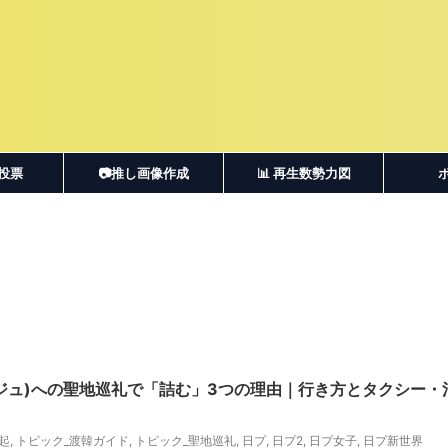
・投票
📷推し画像作成
📊 再生数勢力図
ジュ)への聖地巡礼で「詰む」3つの理由｜行き方とタクシー・
起
,
トピック_渡韓ガイド
,
トピック_聖地巡礼
,
日プ
,
日プ2
,
日プ女子
,
日プ新世界