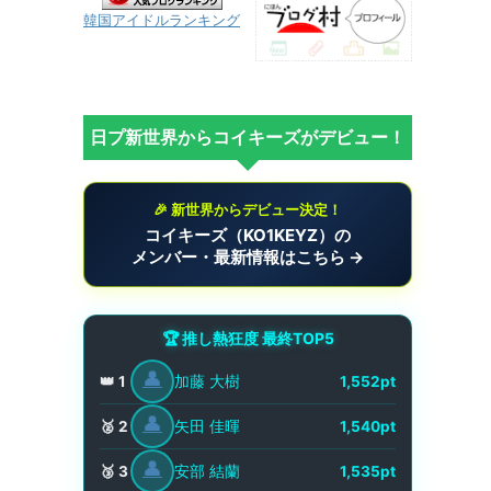
韓国アイドルランキング
日プ新世界からコイキーズがデビュー！
🎉 新世界からデビュー決定！
コイキーズ（KO1KEYZ）の
メンバー・最新情報はこちら →
🏆 推し熱狂度 最終TOP5
👤
加藤 大樹
👑 1
1,552pt
👤
矢田 佳暉
🥈 2
1,540pt
👤
安部 結蘭
🥉 3
1,535pt