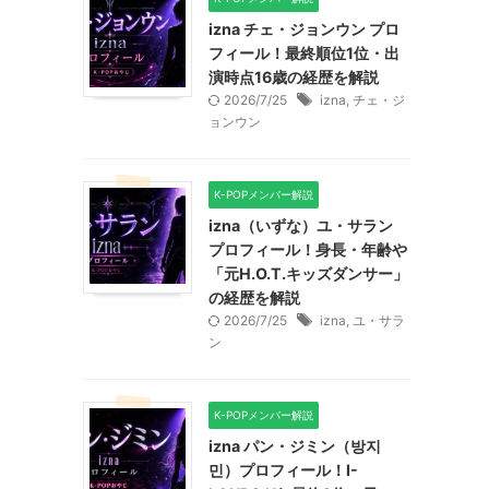
izna チェ・ジョンウン プロ
フィール！最終順位1位・出
演時点16歳の経歴を解説
2026/7/25
izna
,
チェ・ジ
ョンウン
K-POPメンバー解説
izna（いずな）ユ・サラン
プロフィール！身長・年齢や
「元H.O.T.キッズダンサー」
の経歴を解説
2026/7/25
izna
,
ユ・サラ
ン
K-POPメンバー解説
izna パン・ジミン（방지
민）プロフィール！I-