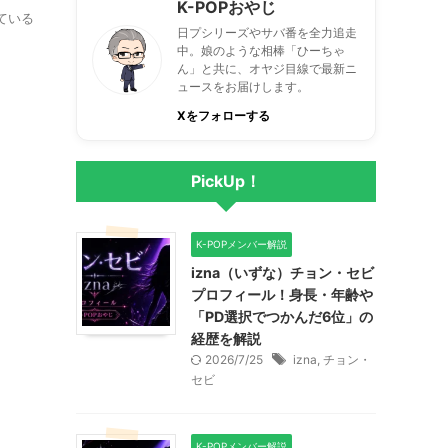
K-POPおやじ
れている
日プシリーズやサバ番を全力追走
中。娘のような相棒「ひーちゃ
ん」と共に、オヤジ目線で最新ニ
ュースをお届けします。
Xをフォローする
PickUp！
K-POPメンバー解説
izna（いずな）チョン・セビ
プロフィール！身長・年齢や
「PD選択でつかんだ6位」の
経歴を解説
2026/7/25
izna
,
チョン・
セビ
K-POPメンバー解説