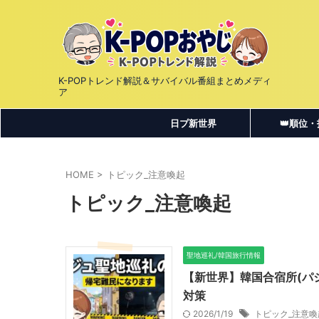
K-POPトレンド解説＆サバイバル番組まとめメディ
ア
日プ新世界
👑順位
HOME
>
トピック_注意喚起
トピック_注意喚起
聖地巡礼/韓国旅行情報
【新世界】韓国合宿所(パ
対策
2026/1/19
トピック_注意喚