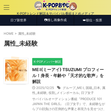
K-POPトレンド解説＆サバイバル番組まとめメディア
📷推し画像作成
日プ新世界
👑順位・投票
HOME
>
属性_未経験
属性_未経験
K-POPメンバー解説
ME:I(ミーアイ) TSUZUMI プロフィー
ル！身長・年齢や「天才的な歌声」を
解説
2025/12/25
グループ_ME:I
,
国籍_日本
,
属
性_未経験
,
役割_メインボーカル
,
日プ女子
サバイバルオーディション番組『PRODUCE 101
JAPAN THE GIRLS』（日プ女子）で、未経験なが
らプロ顔負けの圧倒的な声量と表現力を見せつけ、