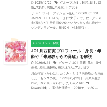
2025/12/25
グループ_ME:I
,
国籍_日本
,
属
性_成長枠
,
属性_未経験
,
日プ女子
サバイバルオーディション番組『PRODUCE 101
JAPAN THE GIRLS』（日プ女子）で、歌・ダンス
未経験ながら最終順位2位という快挙を成し遂げた
シンデレラガール、RINON（村上璃杏）。 ...
K-POPメンバー解説
JO1 川西拓実 プロフィール！身長・年
齢や「未経験からの覚醒」を解説
2026/6/24
グループ_JO1
,
国籍_日本
,
属性_
俳優
,
属性_未経験
,
役割_ビジュアル
,
日プ
川西拓実（かわにし たくみ）とは？未経験から覚醒
した「センスの塊」 1999年6月23日、兵庫県生ま
れの川西拓実（かわにし たくみ／Takumi
Kawanishi）。番組出演時点（2019年）で20 ...