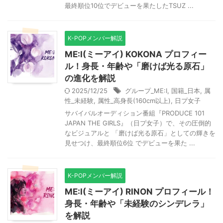
最終順位10位でデビューを果たしたTSUZ ...
K-POPメンバー解説
ME:I(ミーアイ) KOKONA プロフィー
ル！身長・年齢や「磨けば光る原石」
の進化を解説
2025/12/25
グループ_ME:I
,
国籍_日本
,
属
性_未経験
,
属性_高身長(160cm以上)
,
日プ女子
サバイバルオーディション番組『PRODUCE 101
JAPAN THE GIRLS』（日プ女子）で、その圧倒的
なビジュアルと 「磨けば光る原石」としての輝きを
見せつけ、最終順位6位 でデビューを果た ...
K-POPメンバー解説
ME:I(ミーアイ) RINON プロフィール！
身長・年齢や「未経験のシンデレラ」
を解説