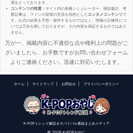
場をとっております。
コンテンツの性質：
サイト内の各種シミュレーター、独自集計、考
察記事は、ファンの皆様の交流を目的とした
エンタメコンテンツ
で
す。公式の結果を予想・操作するものではなく、情報の正確性につ
いては万全を期しておりますが、その内容を保証するものではあり
ません。
万が一、掲載内容に不適切な点や権利上の問題がご
ざいましたら、お手数ですがお問い合わせフォーム
よりご連絡ください。迅速に対応いたします。
ホーム
サイトマップ
お問合せ
プライバシーポリシー
K-POPトレンド解説＆サバイバル番組まとめメディア
© 2026 K-POPおやじ