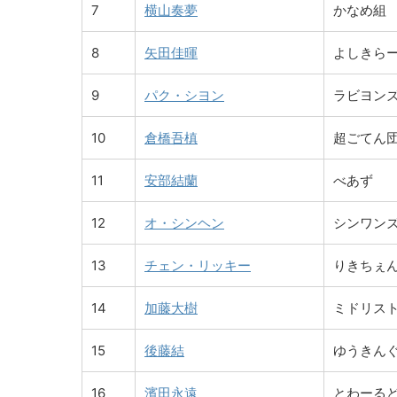
7
横山奏夢
かなめ組
8
矢田佳暉
よしきら
9
パク・シヨン
ラビヨン
10
倉橋吾槙
超ごてん
11
安部結蘭
べあず
12
オ・シンヘン
シンワン
13
チェン・リッキー
りきちぇ
14
加藤大樹
ミドリス
15
後藤結
ゆうきん
16
濱田永遠
とわーる