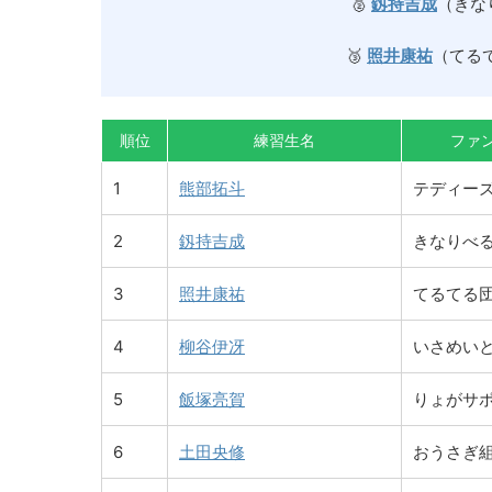
🥈
釼持吉成
（きな
🥉
照井康祐
（てる
順位
練習生名
ファ
1
熊部拓斗
テディー
2
釼持吉成
きなりべ
3
照井康祐
てるてる
4
柳谷伊冴
いさめい
5
飯塚亮賀
りょがサ
6
土田央修
おうさぎ