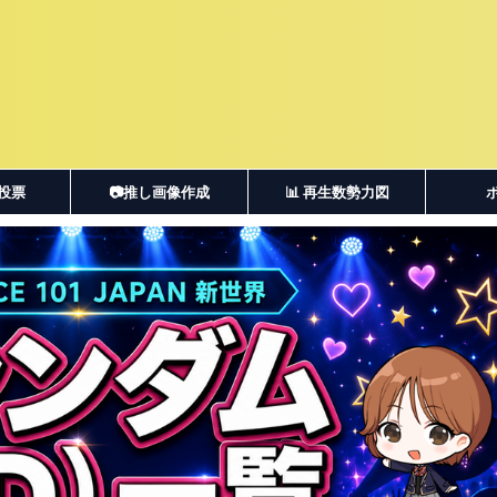
・投票
📷推し画像作成
📊 再生数勢力図