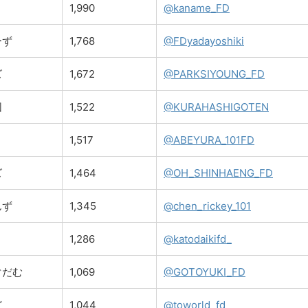
1,990
@kaname_FD
ーず
1,768
@FDyadayoshiki
ズ
1,672
@PARKSIYOUNG_FD
団
1,522
@KURAHASHIGOTEN
1,517
@ABEYURA_101FD
ズ
1,464
@OH_SHINHAENG_FD
んず
1,345
@chen_rickey_101
ト
1,286
@katodaikifd_
ぐだむ
1,069
@GOTOYUKI_FD
ど
1,044
@toworld_fd