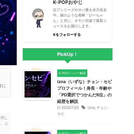
K-POPおやじ
日プシリーズやサバ番を全力追走
中。娘のような相棒「ひーちゃ
ん」と共に、オヤジ目線で最新ニ
ュースをお届けします。
Xをフォローする
PickUp！
K-POPメンバー解説
izna（いずな）チョン・セビ
性に
プロフィール！身長・年齢や
「PD選択でつかんだ6位」の
経歴を解説
2026/7/25
izna
,
チョン・
セビ
利用し
が、ユ
K-POPメンバー解説