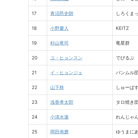
17
青沼昂史朗
しろくま
18
小野慶人
KEITZ
19
杉山竜司
竜星群
20
ユ・ヒョンスン
でびるぶ
21
イ・ヒョンジェ
パンムル
22
山下柊
しゅーぱ
23
浅香孝太郎
タロ焼き
24
小清水蓮
れんじゃ
25
岡田侑磨
ゆうまに