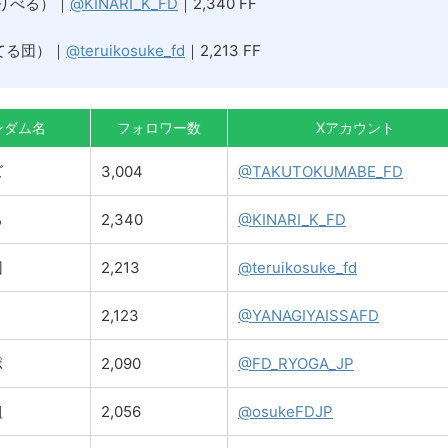
りべる）｜
@KINARI_K_FD
｜2,340 FF
てる団）｜
@teruikosuke_fd
｜2,213 FF
ンダム名
フォロワー数
Xアカウント
ズ
3,004
@TAKUTOKUMABE_FD
る
2,340
@KINARI_K_FD
団
2,213
@teruikosuke_fd
と
2,123
@YANAGIYAISSAFD
ポ
2,090
@FD_RYOGA_JP
組
2,056
@osukeFDJP