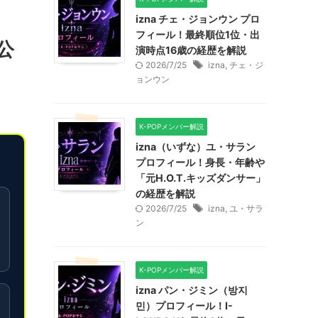
izna チェ・ジョンウン プロ
フィール！最終順位1位・出
公
演時点16歳の経歴を解説
2026/7/25
izna
,
チェ・ジ
ョンウン
K-POPメンバー解説
izna（いずな）ユ・サラン
プロフィール！身長・年齢や
「元H.O.T.キッズダンサー」
の経歴を解説
2026/7/25
izna
,
ユ・サラ
ン
K-POPメンバー解説
izna パン・ジミン（방지
민）プロフィール！I-