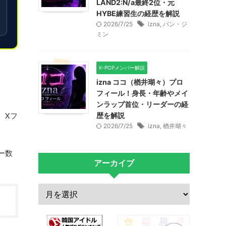
LAND2:N/a最終2位・元
HYBE練習生の経歴を解説
2026/7/25
izna
,
パン・ジ
ミン
K-POPメンバー解説
izna ココ（楢井瑚々）プロ
フィール！身長・年齢やメイ
ンラップ首位・リーダーの経
。Xフ
歴を解説
2026/7/25
izna
,
楢井瑚々
ー数
アーカイブ