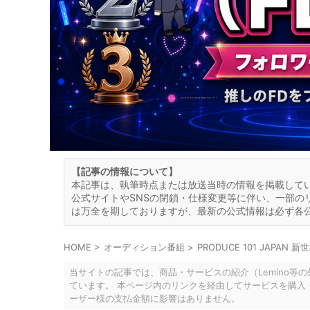
【記事の情報について】
本記事は、執筆時点または放送当時の情報を掲載して
公式サイトやSNSの閉鎖・仕様変更等に伴い、一部の
は万全を期しておりますが、最新の公式情報は必ず各
HOME
>
オーディション番組
>
PRODUCE 101 JAPAN 新
当サイトの記事では、商品・サービスの紹介（Lemino等
ています。 本ページ内のリンクを経由してサービスを購入
ーザー様の支払金額に影響はありません。