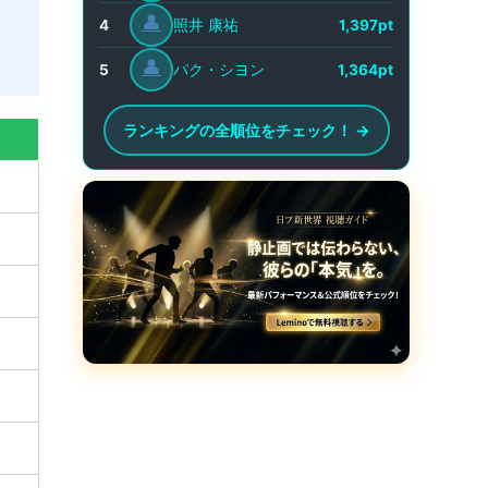
👤
照井 康祐
4
1,397pt
👤
パク・シヨン
5
1,364pt
ランキングの全順位をチェック！ →