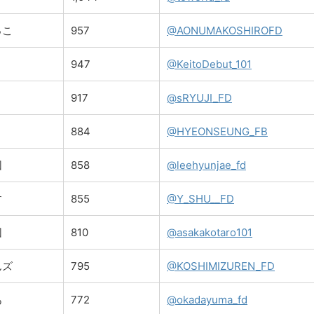
っこ
957
@AONUMAKOSHIROFD
947
@KeitoDebut_101
917
@sRYUJI_FD
884
@HYEONSEUNG_FB
団
858
@leehyunjae_fd
す
855
@Y_SHU__FD
団
810
@asakakotaro101
んズ
795
@KOSHIMIZUREN_FD
あ
772
@okadayuma_fd