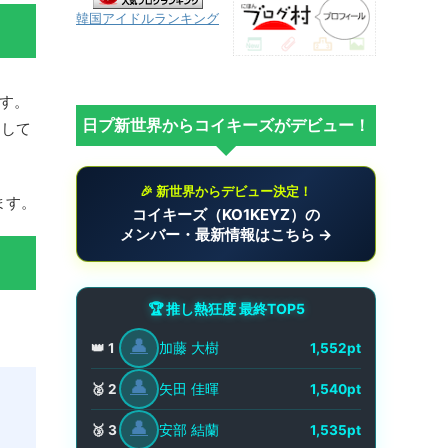
韓国アイドルランキング
す。
日プ新世界からコイキーズがデビュー！
動して
🎉 新世界からデビュー決定！
ます。
コイキーズ（KO1KEYZ）の
メンバー・最新情報はこちら →
🏆 推し熱狂度 最終TOP5
👤
加藤 大樹
👑 1
1,552pt
👤
矢田 佳暉
🥈 2
1,540pt
👤
安部 結蘭
🥉 3
1,535pt