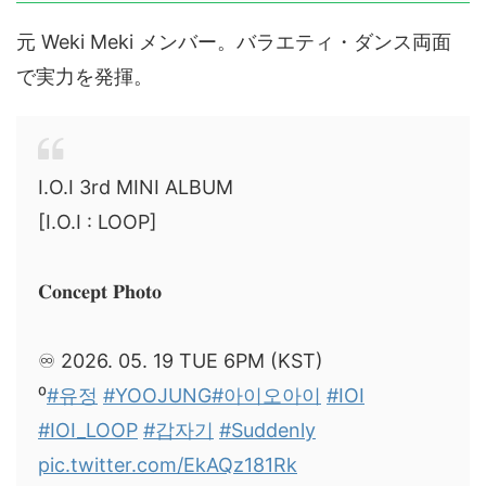
元 Weki Meki メンバー。バラエティ・ダンス両面
で実力を発揮。
I.O.I 3rd MINI ALBUM
[I.O.I : LOOP]
𝐂𝐨𝐧𝐜𝐞𝐩𝐭 𝐏𝐡𝐨𝐭𝐨
♾️ 2026. 05. 19 TUE 6PM (KST)
⁰
#유정
#YOOJUNG
#아이오아이
#IOI
#IOI_LOOP
#갑자기
#Suddenly
pic.twitter.com/EkAQz181Rk