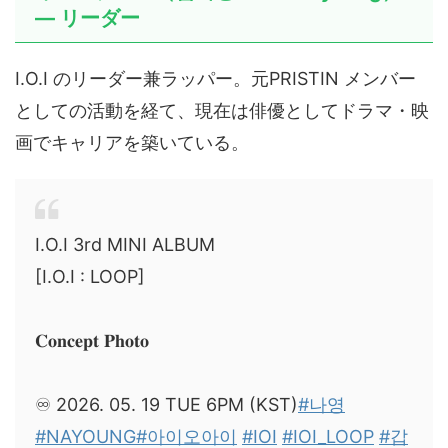
— リーダー
I.O.I のリーダー兼ラッパー。元PRISTIN メンバー
としての活動を経て、現在は俳優としてドラマ・映
画でキャリアを築いている。
I.O.I 3rd MINI ALBUM
[I.O.I : LOOP]
𝐂𝐨𝐧𝐜𝐞𝐩𝐭 𝐏𝐡𝐨𝐭𝐨
♾️ 2026. 05. 19 TUE 6PM (KST)
#나영
#NAYOUNG
#아이오아이
#IOI
#IOI_LOOP
#갑