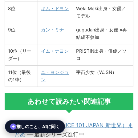
8位
キム・ドヨン
Weki Meki出身・女優／
モデル
9位
カン・ミナ
gugudan出身・女優 ※再
結成不参加
10位（リー
イム・ナヨン
PRISTIN出身・俳優／ソ
ダー）
ロ
11位（最後
ユ・ヨンジョ
宇宙少女（WJSN）
の1枠）
ン
あわせて読みたい関連記事
日プ新世界（PRODUCE 101 JAPAN 新世界）ま
とめ
— 最新シリーズ進行中