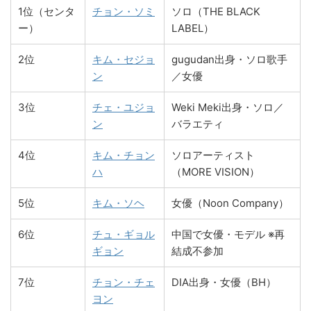
1位（センタ
チョン・ソミ
ソロ（THE BLACK
ー）
LABEL）
2位
キム・セジョ
gugudan出身・ソロ歌手
ン
／女優
3位
チェ・ユジョ
Weki Meki出身・ソロ／
ン
バラエティ
4位
キム・チョン
ソロアーティスト
ハ
（MORE VISION）
5位
キム・ソヘ
女優（Noon Company）
6位
チュ・ギョル
中国で女優・モデル ※再
ギョン
結成不参加
7位
チョン・チェ
DIA出身・女優（BH）
ヨン