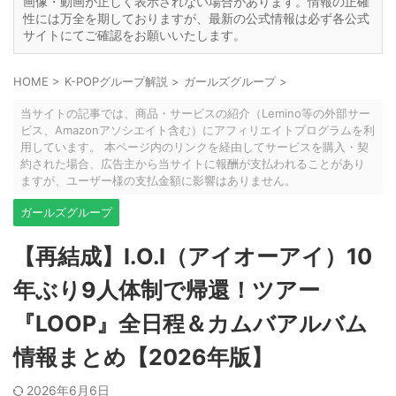
画像・動画が正しく表示されない場合があります。情報の正確
性には万全を期しておりますが、最新の公式情報は必ず各公式
サイトにてご確認をお願いいたします。
HOME
>
K-POPグループ解説
>
ガールズグループ
>
当サイトの記事では、商品・サービスの紹介（Lemino等の外部サー
ビス、Amazonアソシエイト含む）にアフィリエイトプログラムを利
用しています。 本ページ内のリンクを経由してサービスを購入・契
約された場合、広告主から当サイトに報酬が支払われることがあり
ますが、ユーザー様の支払金額に影響はありません。
ガールズグループ
【再結成】I.O.I（アイオーアイ）10
年ぶり9人体制で帰還！ツアー
『LOOP』全日程＆カムバアルバム
情報まとめ【2026年版】
2026年6月6日