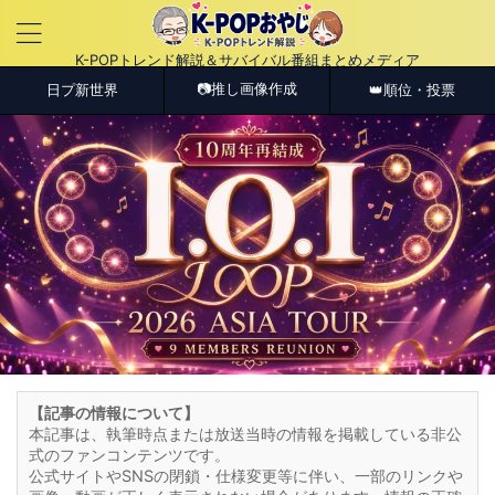
K-POPトレンド解説＆サバイバル番組まとめメディア
📷推し画像作成
日プ新世界
👑順位・投票
【記事の情報について】
本記事は、執筆時点または放送当時の情報を掲載している非公
式のファンコンテンツです。
公式サイトやSNSの閉鎖・仕様変更等に伴い、一部のリンクや