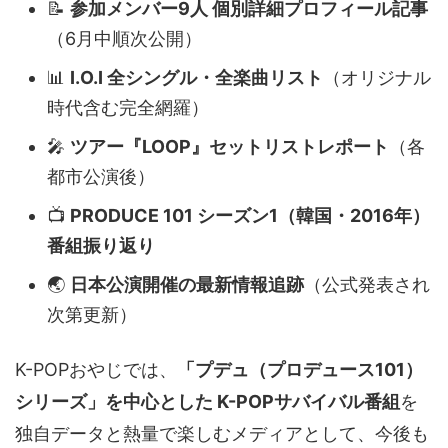
📝
参加メンバー9人 個別詳細プロフィール記事
（6月中順次公開）
📊
I.O.I 全シングル・全楽曲リスト
（オリジナル
時代含む完全網羅）
🎤
ツアー『LOOP』セットリストレポート
（各
都市公演後）
📺
PRODUCE 101 シーズン1（韓国・2016年）
番組振り返り
🌏
日本公演開催の最新情報追跡
（公式発表され
次第更新）
K-POPおやじでは、
「プデュ（プロデュース101）
シリーズ」を中心とした K-POPサバイバル番組
を
独自データと熱量で楽しむメディアとして、今後も