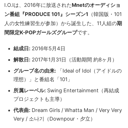
I.O.Iは、2016年に放送された
Mnetのオーディショ
ン番組『PRODUCE 101』シーズン1
（韓国版・101
人の女性練習生が参加）から誕生した、11人組の
期
間限定K-POPガールズグループ
です。
結成日:
2016年5月4日
解散日:
2017年1月31日（活動期間 約8ヶ月）
グループ名の由来:
「Ideal of Idol（アイドルの
理想）」と番組名「101」
所属レーベル:
Swing Entertainment（再結成
プロジェクトも主導）
代表曲:
Dream Girls / Whatta Man / Very Very
Very / 소나기（Downpour・夕立）