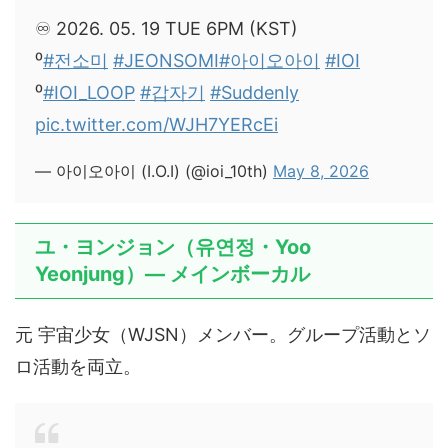
♾️ 2026. 05. 19 TUE 6PM (KST)
⁰
#전소미
#JEONSOMI
#아이오아이
#IOI
⁰
#IOI_LOOP
#갑자기
#Suddenly
pic.twitter.com/WJH7YERcEi
— 아이오아이 (I.O.I) (@ioi_10th)
May 8, 2026
ユ・ヨンジョン（유연정・Yoo
Yeonjung）— メインボーカル
元 宇宙少女（WJSN）メンバー。グループ活動とソ
ロ活動を両立。