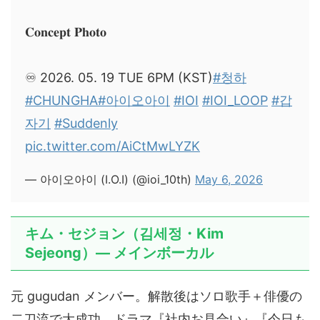
𝐂𝐨𝐧𝐜𝐞𝐩𝐭 𝐏𝐡𝐨𝐭𝐨
♾️ 2026. 05. 19 TUE 6PM (KST)
#청하
#CHUNGHA
#아이오아이
#IOI
#IOI_LOOP
#갑
자기
#Suddenly
pic.twitter.com/AiCtMwLYZK
— 아이오아이 (I.O.I) (@ioi_10th)
May 6, 2026
キム・セジョン（김세정・Kim
Sejeong）— メインボーカル
元 gugudan メンバー。解散後はソロ歌手＋俳優の
二刀流で大成功。ドラマ『社内お見合い』『今日も