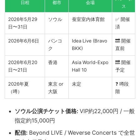
日程
都市
会場
ス
2026年5月29
ソウル
蚕室室内体育館
✅ 開催
日〜31日
済
2026年6月6日
バンコ
Idea Live (Bravo
🔜 開催
ク
BKK)
直前
2026年6月20
香港
Asia World-Expo
🔜 開催
日〜21日
Hall 10
予定
2026年夏
東京 or
未定
❓ 噂段
（噂）
大阪
階
ソウル公演チケット価格:
VIP約22,000円 / 一般
指定約15,000円
配信:
Beyond LIVE / Weverse Concerts で全世