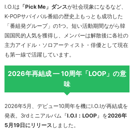
I.O.Iは
「Pick Me」ダンス
が社会現象になるなど、
K-POPサバイバル番組の歴史上もっとも成功した
「番組発グループ」の1つ。短い活動期間ながら韓
国国民的人気を獲得し、メンバーは解散後に各社の
主力アイドル・ソロアーティスト・俳優として現在
も第一線で活躍しています。
2026年再結成 — 10周年「LOOP」の意
味
2026年5月、デビュー10周年を機にI.O.Iが再結成を
発表。3rdミニアルバム『
I.O.I：LOOP
』を
2026年
5月19日にリリース
しました。