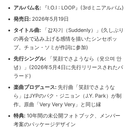
アルバム名:
『I.O.I : LOOP』(3rdミニアルバム)
発売日:
2026年5月19日
タイトル曲:
「갑자기（Suddenly）」(久しぶり
の再会で込み上げる感情を描いたシンセポッ
プ。チョン・ソミが作詞に参加)
先行シングル:
「笑顔でさようなら（웃으며 안
녕）」(2026年5月4日に先行リリースされたバ
ラード)
楽曲プロデュース:
先行曲「笑顔でさような
ら」はJYPのパク・ジニョン（J.Y. Park）が制
作。原曲「Very Very Very」と同じ縁
特典:
10年間の未公開フォトブック、メンバー
考案のパッケージデザイン