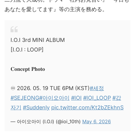
あなたを愛してます』等の主演を務める。
I.O.I 3rd MINI ALBUM
[I.O.I : LOOP]
𝐂𝐨𝐧𝐜𝐞𝐩𝐭 𝐏𝐡𝐨𝐭𝐨
♾️ 2026. 05. 19 TUE 6PM (KST)
#세정
#SEJEONG
#아이오아이
#IOI
#IOI_LOOP
#갑
자기
#Suddenly
pic.twitter.com/Kt2bZEkhnS
— 아이오아이 (I.O.I) (@ioi_10th)
May 6, 2026