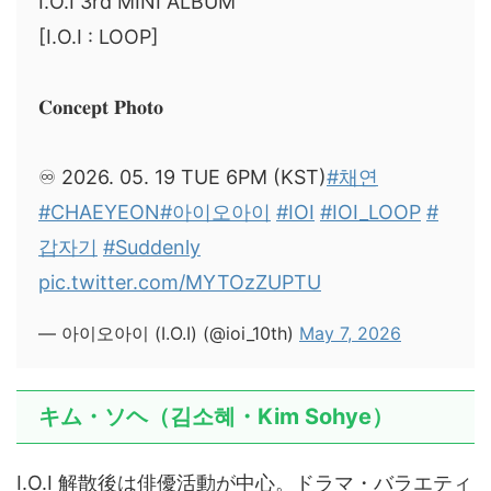
I.O.I 3rd MINI ALBUM
[I.O.I : LOOP]
𝐂𝐨𝐧𝐜𝐞𝐩𝐭 𝐏𝐡𝐨𝐭𝐨
♾️ 2026. 05. 19 TUE 6PM (KST)
#채연
#CHAEYEON
#아이오아이
#IOI
#IOI_LOOP
#
갑자기
#Suddenly
pic.twitter.com/MYTOzZUPTU
— 아이오아이 (I.O.I) (@ioi_10th)
May 7, 2026
キム・ソヘ（김소혜・Kim Sohye）
I.O.I 解散後は俳優活動が中心。ドラマ・バラエティ