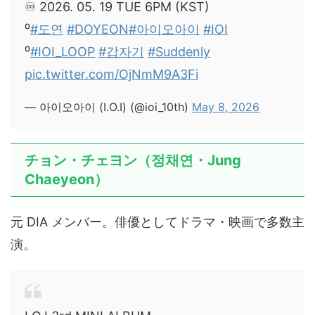
♾️ 2026. 05. 19 TUE 6PM (KST)
⁰
#도연
#DOYEON
#아이오아이
#IOI
⁰
#IOI_LOOP
#갑자기
#Suddenly
pic.twitter.com/OjNmM9A3Fi
— 아이오아이 (I.O.I) (@ioi_10th)
May 8, 2026
チョン・チェヨン（정채연・Jung
Chaeyeon）
元 DIA メンバー。俳優としてドラマ・映画で多数主
演。