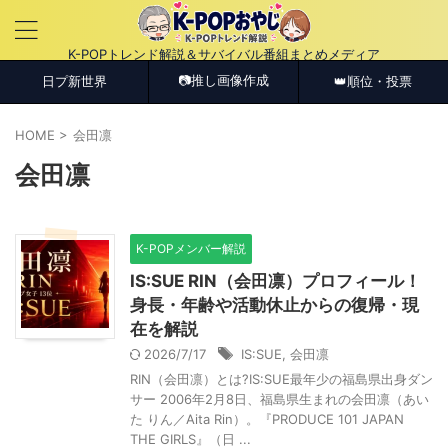
K-POPトレンド解説＆サバイバル番組まとめメディア
📷推し画像作成
日プ新世界
👑順位・投票
HOME
>
会田凛
会田凛
K-POPメンバー解説
IS:SUE RIN（会田凛）プロフィール！
身長・年齢や活動休止からの復帰・現
在を解説
2026/7/17
IS:SUE
,
会田凛
RIN（会田凛）とは?IS:SUE最年少の福島県出身ダン
サー 2006年2月8日、福島県生まれの会田凛（あい
た りん／Aita Rin）。『PRODUCE 101 JAPAN
THE GIRLS』（日 ...