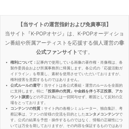
【当サイトの運営指針および免責事項】
当サイト『K-POPオヤジ』は、K-POPオーディショ
ン番組や所属アーティストを応援する個人運営の
非
公式ファンサイト
です。
権利について：
記事内で使用している画像の著作権・肖像権は、各
製作委員会および所属事務所に帰属します。各公式の「応援活動ガ
イドライン」を尊重し、素材を使用させていただいておりますが、
権利侵害を意図するものではありません。
公式ルールの遵守：
当サイトは各公式番組・運営のルールを全面的
に支持します。特に
「投票枠の売買」や金銭を伴う不正投票、アカ
ウント譲渡
などの不正行為には一切関与せず、断固として反対の立
場をとっております。
コンテンツの性質：
サイト内の各種シミュレーター、独自集計、考
察記事は、ファンの皆様の交流を目的とした
エンタメコンテンツ
で
す。公式の結果を予想・操作するものではなく、情報の正確性につ
いては万全を期しておりますが、その内容を保証するものではあり