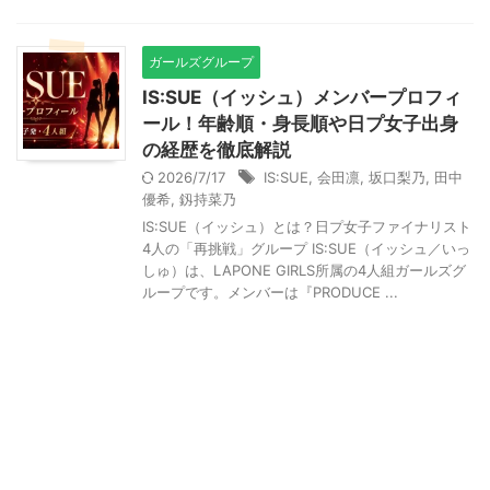
ガールズグループ
IS:SUE（イッシュ）メンバープロフィ
ール！年齢順・身長順や日プ女子出身
の経歴を徹底解説
2026/7/17
IS:SUE
,
会田凛
,
坂口梨乃
,
田中
優希
,
釼持菜乃
IS:SUE（イッシュ）とは？日プ女子ファイナリスト
4人の「再挑戦」グループ IS:SUE（イッシュ／いっ
しゅ）は、LAPONE GIRLS所属の4人組ガールズグ
ループです。メンバーは『PRODUCE ...