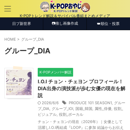
K-POPトレンド解説＆サバイバル番組まとめメディア
📷推し画像作成
日プ新世界
👑順位・投票
HOME
>
グループ_DIA
グループ_DIA
K-POPメンバー解説
I.O.I チョン・チェヨン プロフィール！
DIA出身の演技派が歩む女優の現在を解
説
2026/6/6
PRODUCE 101 SEASON1
,
グルー
プ_DIA
,
グループ_IOI
,
国籍_韓国
,
属性_俳優
,
役割_
ビジュアル
,
役割_ボーカル
チョン・チェヨンの現在（2026年）｜女優として
活躍しI.O.I再結成『LOOP』に参加 結論からお伝え