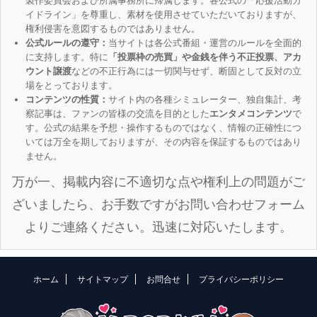
製作委員会および所属事務所に帰属します。各公式の「応援活動ガ
イドライン」を尊重し、素材を使用させていただいておりますが、
権利侵害を意図するものではありません。
公式ルールの遵守：
当サイトは各公式番組・運営のルールを全面的
に支持します。特に
「投票枠の売買」や金銭を伴う不正投票、アカ
ウント譲渡
などの不正行為には一切関与せず、断固として反対の立
場をとっております。
コンテンツの性質：
サイト内の各種シミュレーター、独自集計、考
察記事は、ファンの皆様の交流を目的とした
エンタメコンテンツ
で
す。公式の結果を予想・操作するものではなく、情報の正確性につ
いては万全を期しておりますが、その内容を保証するものではあり
ません。
万が一、掲載内容に不適切な点や権利上の問題がご
ざいましたら、お手数ですがお問い合わせフォーム
よりご連絡ください。迅速に対応いたします。
ホーム
サイトマップ
お問合せ
プライバシーポリシー